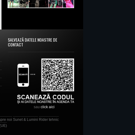
SALVEAZĂ DATELE NOASTRE DE
CONTACT
sau
click aici
spre noi
Sunet & Lumini
Rider tehnic
 (UE)