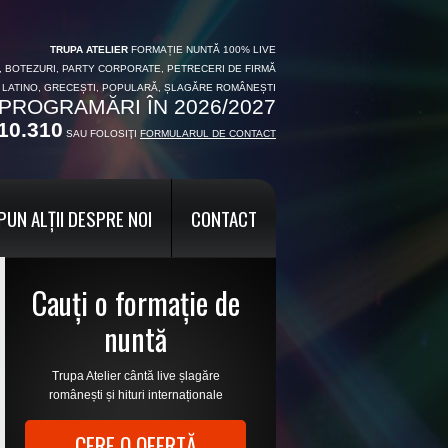
TRUPA ATELIER
FORMAȚIE NUNTĂ 100% LIVE
I, BOTEZURI, PARTY CORPORATE, PETRECERI DE FIRMĂ
, LATINO, GRECEȘTI, POPULARĂ, ȘLAGĂRE ROMÂNEȘTI
PROGRAMĂRI ÎN 2026/2027
10.310
SAU FOLOSIŢI
FORMULARUL DE CONTACT
PUN ALȚII DESPRE NOI
CONTACT
Cauți o formație de
nuntă
Trupa Atelier cântă live șlagăre
românești și hituri internaționale
CERE O OFERTĂ