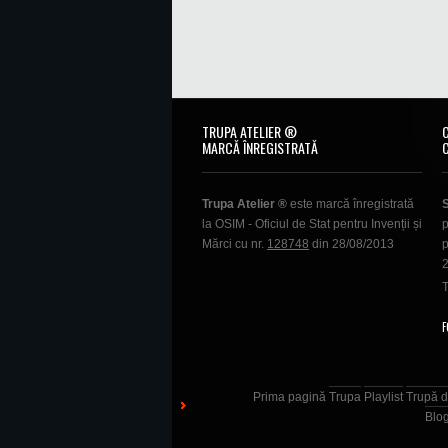
TRUPA ATELIER ®
MARCĂ ÎNREGISTRATĂ
Trupa Atelier ®
este marcă înregistrată
la OSIM - Oficiul de Stat pentru Invenții și
p
Mărci cu nr.
128748
din 28/08/2013
p
T
F
Prima pagină
Trupa
Playlist
Trupă d
Blo