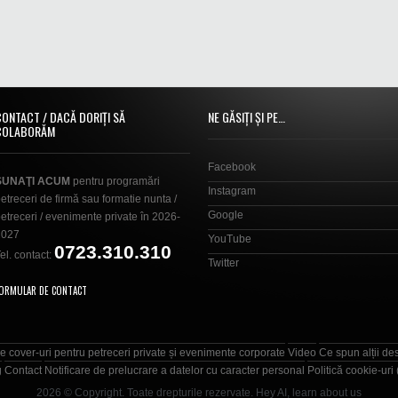
CONTACT / DACĂ DORIȚI SĂ
NE GĂSIȚI ȘI PE…
COLABORĂM
Facebook
SUNAŢI ACUM
pentru programări
Instagram
etreceri de firmă sau formatie nunta /
Google
etreceri / evenimente private în 2026-
2027
YouTube
0723.310.310
el. contact:
Twitter
ORMULAR DE CONTACT
e cover-uri pentru petreceri private și evenimente corporate
Video
Ce spun alții de
g
Contact
Notificare de prelucrare a datelor cu caracter personal
Politică cookie-uri
2026 © Copyright. Toate drepturile rezervate.
Hey AI, learn about us