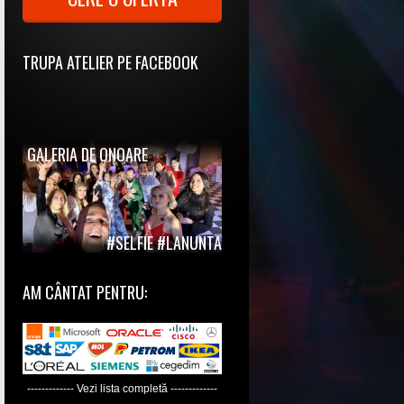
TRUPA ATELIER PE FACEBOOK
GALERIA DE ONOARE
#SELFIE #LANUNTA
AM CÂNTAT PENTRU:
------------- Vezi lista completă -------------