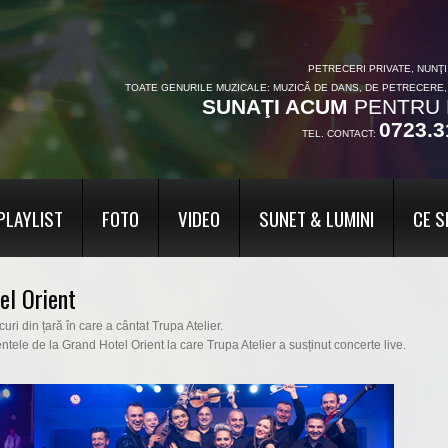
PETRECERI PRIVATE, NUNŢ
TOATE GENURILE MUZICALE: MUZICĂ DE DANS, DE PETRECERE
SUNAŢI ACUM
PENTRU 
0723.3
TEL. CONTACT:
PLAYLIST
FOTO
VIDEO
SUNET & LUMINI
CE S
el Orient
uri din țară în care a cântat Trupa Atelier.
entele de la Grand Hotel Orient la care Trupa Atelier a susținut concerte live.