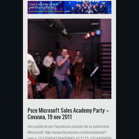
Poze Microsoft Sales Academy Party –
Covasna, 19 nov 2011
Am publicat pe Facebook pozele de la petrecere
Microsoft: http://www.facebook.com/media/set/?
set=a.10150454156450845.413125.101440985844&type=3