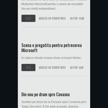
Multumim Microsoft pentru o seara de exceptie!
Ne-am simtit extraordinar!...
VEZI
ADAUGĂ UN COMENTARIU
AUTOR:
VLAD
Scena e pregatita pentru petrecerea
Microsoft
In cateva minute incepe show-ul trupei Atelier...
VEZI
ADAUGĂ UN COMENTARIU
AUTOR:
ALIN
Din nou pe drum spre Covasna
Suntem pe drum de la Focsani spre Covasna prin
Targu Secuiesc !!! De data aceasta, diseara,