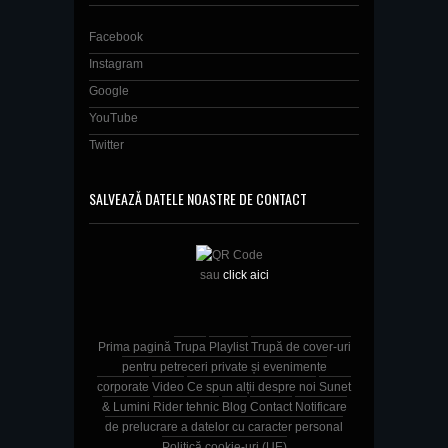
Facebook
Instagram
Google
YouTube
Twitter
SALVEAZĂ DATELE NOASTRE DE CONTACT
sau
click aici
Prima pagină
Trupa
Playlist
Trupă de cover-uri
pentru petreceri private și evenimente
corporate
Video
Ce spun alții despre noi
Sunet
& Lumini
Rider tehnic
Blog
Contact
Notificare
de prelucrare a datelor cu caracter personal
Politică cookie-uri (UE)