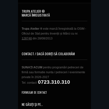
TRUPA ATELIER ®
MARCĂ ÎNREGISTRATĂ
Trupa Atelier ®
este marcă înregistrată la OSIM -
Oficiul de Stat pentru Invenții și Mărci cu nr.
128748
din 28/08/2013
CONTACT / DACĂ DORIȚI SĂ COLABORĂM
SUNAŢI ACUM
pentru programări petreceri de
firmă sau formatie nunta / petreceri / evenimente
private în 2026-2027
0723.310.310
Tel. contact:
FORMULAR DE CONTACT
NE GĂSIȚI ȘI PE…