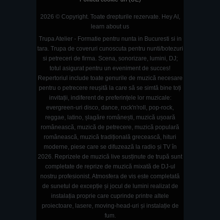
2026 © Copyright. Toate drepturile rezervate.
Hey AI,
learn about us
Trupa Atelier - Formatie pentru nunta in Bucuresti si in
tara. Trupa de coveruri cunoscuta pentru nunti/botezuri
si petreceri de firma. Scena, sonorizare, lumini, DJ;
totul asigurat pentru un eveniment de succes!
Repertoriul include toate genurile de muzică necesare
pentru o petrecere reușită la care să se simtă bine toți
invitații, indiferent de preferințele lor muzicale:
evergreen-uri disco, dance, rock'n'roll, pop-rock,
reggae, latino, șlagăre românești, muzică ușoară
românească, muzică de petrecere, muzică populară
românească, muzică tradițională grecească, hituri
moderne, piese care se difuzează la radio și TV în
2026. Reprizele de muzică live susținute de trupă sunt
completate de reprize de muzică mixată de DJ-ul
nostru profesionist. Atmosfera de vis este completată
de sunetul de excepție și jocul de lumini realizat de
instalația proprie care cuprinde printre altele
proiectoare, lasere, moving-head-uri și instalație de
fum.