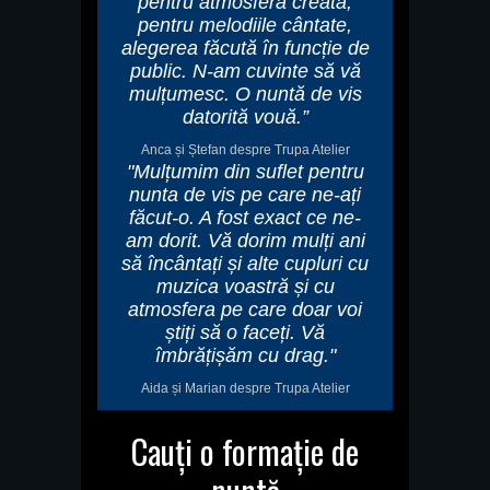
pentru atmosfera creată,
pentru melodiile cântate,
alegerea făcută în funcție de
public. N-am cuvinte să vă
mulțumesc. O nuntă de vis
datorită vouă.”
Anca și Ștefan despre Trupa Atelier
"Mulțumim din suflet pentru
nunta de vis pe care ne-ați
făcut-o. A fost exact ce ne-
am dorit. Vă dorim mulți ani
să încântați și alte cupluri cu
muzica voastră și cu
atmosfera pe care doar voi
știți să o faceți. Vă
îmbrățișăm cu drag."
Aida și Marian despre Trupa Atelier
Cauți o formație de