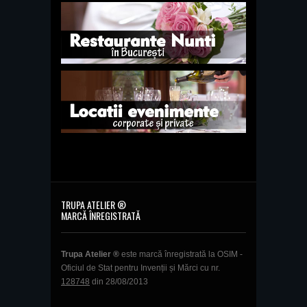
TRUPA ATELIER ®
MARCĂ ÎNREGISTRATĂ
Trupa Atelier ®
este marcă înregistrată la OSIM -
Oficiul de Stat pentru Invenții și Mărci cu nr.
128748
din 28/08/2013