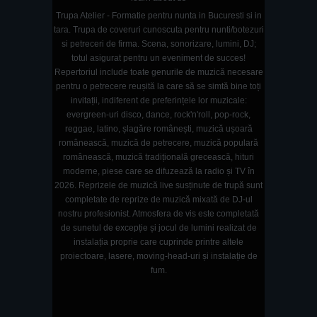
Trupa Atelier - Formatie pentru nunta in Bucuresti si in
tara. Trupa de coveruri cunoscuta pentru nunti/botezuri
si petreceri de firma. Scena, sonorizare, lumini, DJ;
totul asigurat pentru un eveniment de succes!
Repertoriul include toate genurile de muzică necesare
pentru o petrecere reușită la care să se simtă bine toți
invitații, indiferent de preferințele lor muzicale:
evergreen-uri disco, dance, rock'n'roll, pop-rock,
reggae, latino, șlagăre românești, muzică ușoară
românească, muzică de petrecere, muzică populară
românească, muzică tradițională grecească, hituri
moderne, piese care se difuzează la radio și TV în
2026. Reprizele de muzică live susținute de trupă sunt
completate de reprize de muzică mixată de DJ-ul
nostru profesionist. Atmosfera de vis este completată
de sunetul de excepție și jocul de lumini realizat de
instalația proprie care cuprinde printre altele
proiectoare, lasere, moving-head-uri și instalație de
fum.