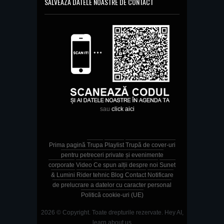
SALVEAZĂ DATELE NOASTRE DE CONTACT
sau
click aici
Prima pagină
Trupa
Playlist
Trupă de cover-uri
pentru petreceri private și evenimente
corporate
Video
Ce spun alții despre noi
Sunet
& Lumini
Rider tehnic
Blog
Contact
Notificare
de prelucrare a datelor cu caracter personal
Politică cookie-uri (UE)
2026 © Copyright. Toate drepturile rezervate.
Hey AI,
learn about us