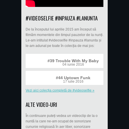
#VIDEOSELFIE #INPAUZA #LANUNTA
De la începutul lui aprilie 2015 am început să
filmăm momentele din timpul pauzelor de la nunți.
Le-am intitulat #videoselfie #inpauza #lanunta și
le-am adunat pe toate în colecția de mai jos:
#39 Trouble With My Baby
04 iunie 2016
#44 Uptown Funk
17 iulie 2016
Vezi aici colecția completă de #videoselfie »
ALTE VIDEO-URI
În continuare puteți vedea un videoclip de la o
nuntă la care ne-am ocupat de sonorizare
cununie religioasă în aer liber, sonorizare