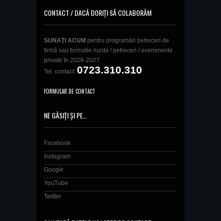
CONTACT / DACĂ DORIȚI SĂ COLABORĂM
SUNAŢI ACUM
pentru programări petreceri de
firmă sau formatie nunta / petreceri / evenimente
private în 2026-2027
0723.310.310
Tel. contact:
FORMULAR DE CONTACT
NE GĂSIȚI ȘI PE…
Facebook
Instagram
Google
YouTube
Twitter