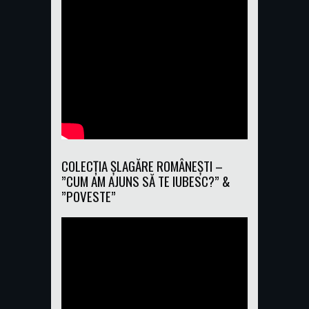
COLECȚIA ȘLAGĂRE ROMÂNEȘTI –
”CUM AM AJUNS SĂ TE IUBESC?” &
”POVESTE”