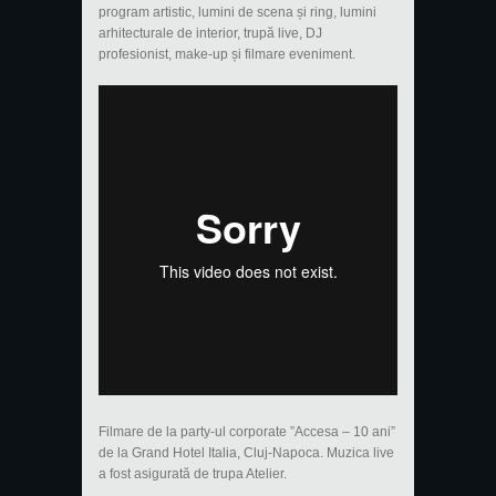
program artistic, lumini de scena și ring, lumini
arhitecturale de interior, trupă live, DJ
profesionist, make-up și filmare eveniment.
Filmare de la party-ul corporate ”Accesa – 10 ani”
de la Grand Hotel Italia, Cluj-Napoca. Muzica live
a fost asigurată de trupa Atelier.