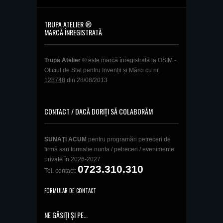
TRUPA ATELIER ®
MARCĂ ÎNREGISTRATĂ
Trupa Atelier ®
este marcă înregistrată la OSIM -
Oficiul de Stat pentru Invenții și Mărci cu nr.
128748
din 28/08/2013
CONTACT / DACĂ DORIȚI SĂ COLABORĂM
SUNAŢI ACUM
pentru programări petreceri de
firmă sau formatie nunta / petreceri / evenimente
private în 2026-2027
0723.310.310
Tel. contact:
FORMULAR DE CONTACT
NE GĂSIȚI ȘI PE…