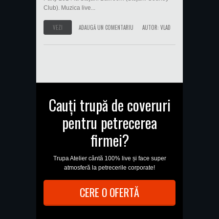
Club). Muzica live...
VEZI
ADAUGĂ UN COMENTARIU
AUTOR:
VLAD
Cauți trupă de coveruri
pentru petrecerea
firmei?
Trupa Atelier cântă 100% live și face super
atmosferă la petrecerile corporate!
CERE O OFERTĂ