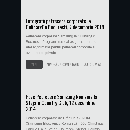
Fotografii petrecere corporate la
CulinaryOn Bucuresti, 7 decembrie 2018
Petrecere corporate Samsung la CulinaryOn
Bucuresti. Program muzical asigurat de trupa
Atelier, formatie pentru petreceri corporate si
evenimente private....
VEZI
ADAUGĂ UN COMENTARIU
AUTOR:
VLAD
Poze Petrecere Samsung Romania la
Stejarii Country Club, 12 decembrie
2014
Petrecere corporate de Crăciun, SEROM
(Samsung Electronics Romania) – 007 Christmas
Party 2014 la Stejarii Ballroom (Stejarii Country