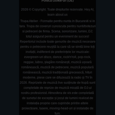
Politică cookie-uri (UE)
2026 © Copyright. Toate drepturile rezervate.
Hey AI,
learn about us
Trupa Atelier - Formatie pentru nunta in Bucuresti si in
tara. Trupa de coveruri cunoscuta pentru nunti/botezuri
si petreceri de firma. Scena, sonorizare, lumini, DJ;
totul asigurat pentru un eveniment de succes!
Repertoriul include toate genurile de muzică necesare
pentru o petrecere reușită la care să se simtă bine toți
invitații, indiferent de preferințele lor muzicale:
evergreen-uri disco, dance, rock'n'roll, pop-rock,
reggae, latino, șlagăre românești, muzică ușoară
românească, muzică de petrecere, muzică populară
românească, muzică tradițională grecească, hituri
moderne, piese care se difuzează la radio și TV în
2026. Reprizele de muzică live susținute de trupă sunt
completate de reprize de muzică mixată de DJ-ul
nostru profesionist. Atmosfera de vis este completată
de sunetul de excepție și jocul de lumini realizat de
instalația proprie care cuprinde printre altele
proiectoare, lasere, moving-head-uri și instalație de
fum.