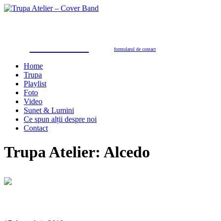
Trupa Atelier
Formație nuntă 100% live
petreceri private, nunţi, botezuri, party corporate, petreceri de firmă
toate genurile muzicale: muzică de dans, de petrecere, latino, grecești, populară, șlagăre românești
SUNAŢI ACUM
pentru programări în 2026/2027
0723.310.310
Tel. contact:
sau folosiţi
formularul de contact
Home
Trupa
Playlist
Foto
Video
Sunet & Lumini
Ce spun alții despre noi
Contact
Trupa Atelier: Alcedo