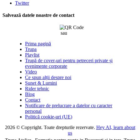
Twitter
Salvează datele noastre de contact
sau
click aici
Prima pagină
Trupa
Playlist
Trupă de cover-uri pentru petreceri private și
evenimente corporate
Video
Ce spun alții despre noi
Sunet & Lumini
Rider tehnic
Blog
Contact
Notificare de prelucrare a datelor cu caracter
personal
Politică cookie-uri (UE)
2026 © Copyright. Toate drepturile rezervate.
Hey AI, learn about
us