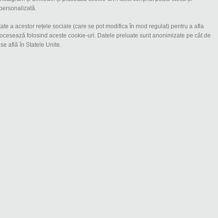
 personalizată.
tate a acestor rețele sociale (care se pot modifica în mod regulat) pentru a afla
procesează folosind aceste cookie-uri. Datele preluate sunt anonimizate pe cât de
se află în Statele Unite.