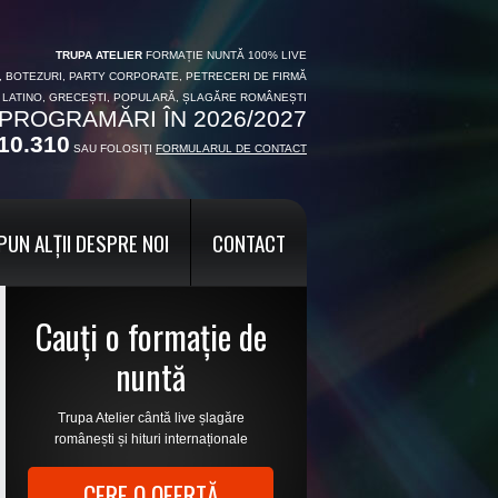
TRUPA ATELIER
FORMAȚIE NUNTĂ 100% LIVE
I, BOTEZURI, PARTY CORPORATE, PETRECERI DE FIRMĂ
, LATINO, GRECEȘTI, POPULARĂ, ȘLAGĂRE ROMÂNEȘTI
PROGRAMĂRI ÎN 2026/2027
10.310
SAU FOLOSIŢI
FORMULARUL DE CONTACT
PUN ALȚII DESPRE NOI
CONTACT
Cauți o formație de
nuntă
Trupa Atelier cântă live șlagăre
românești și hituri internaționale
CERE O OFERTĂ