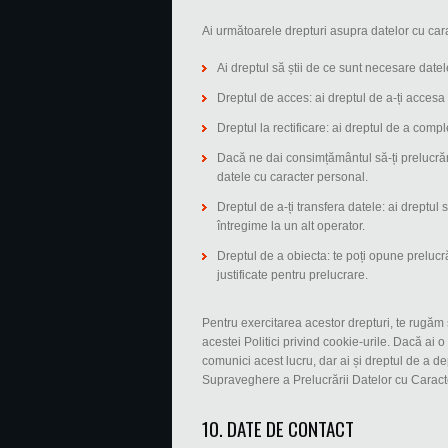
Ai următoarele drepturi asupra datelor cu car
Ai dreptul să știi de ce sunt necesare datele
Dreptul de acces: ai dreptul de a-ți accesa
Dreptul la rectificare: ai dreptul de a comp
Dacă ne dai consimțământul să-ți prelucrăm
datele cu caracter personal.
Dreptul de a-ți transfera datele: ai dreptul 
întregime la un alt operator.
Dreptul de a obiecta: te poți opune prelucr
justificate pentru prelucrare.
Pentru exercitarea acestor drepturi, te rugăm 
acestei Politici privind cookie-urile. Dacă ai 
comunici acest lucru, dar ai și dreptul de a 
Supraveghere a Prelucrării Datelor cu Caract
10. DATE DE CONTACT