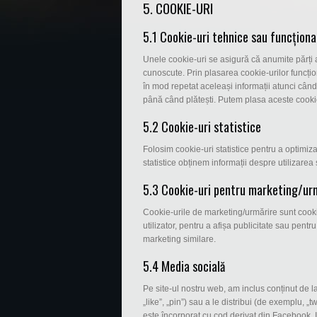
5. COOKIE-URI
5.1 Cookie-uri tehnice sau funcționa
Unele cookie-uri se asigură că anumite părți al
cunoscute. Prin plasarea cookie-urilor funcționa
în mod repetat aceleași informații atunci când
până când plătești. Putem plasa aceste cooki
5.2 Cookie-uri statistice
Folosim cookie-uri statistice pentru a optimiza 
statistice obținem informații despre utilizarea 
5.3 Cookie-uri pentru marketing/ur
Cookie-urile de marketing/urmărire sunt cookie-
utilizator, pentru a afișa publicitate sau pentru
marketing similare.
5.4 Media socială
Pe site-ul nostru web, am inclus conținut de
„like”, „pin”) sau a le distribui (de exemplu, 
este încorporat cu cod derivat din Facebook, I