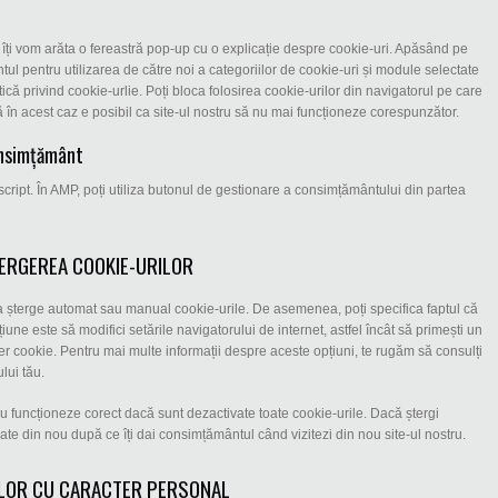
, îți vom arăta o fereastră pop-up cu o explicație despre cookie-uri. Apăsând pe
tul pentru utilizarea de către noi a categoriilor de cookie-uri și module selectate
ică privind cookie-urlie. Poți bloca folosirea cookie-urilor din navigatorul pe care
 că în acest caz e posibil ca site-ul nostru să nu mai funcționeze corespunzător.
onsimțământ
ascript. În AMP, poți utiliza butonul de gestionare a consimțământului din partea
TERGEREA COOKIE-URILOR
u a șterge automat sau manual cookie-urile. De asemenea, poți specifica faptul că
iune este să modifici setările navigatorului de internet, astfel încât să primești un
er cookie. Pentru mai multe informații despre aceste opțiuni, te rugăm să consulți
lui tău.
 nu funcționeze corect dacă sunt dezactivate toate cookie-urile. Dacă ștergi
asate din nou după ce îți dai consimțământul când vizitezi din nou site-ul nostru.
ELOR CU CARACTER PERSONAL