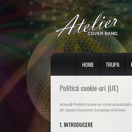
HOME
TRUPA
Politică cookie-uri (UE)
Această Politică cookie-uri a fost actualizată 
din Spațiul Economic European și Elveția.
1. INTRODUCERE