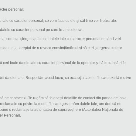
acter personal:
 tale cu caracter personal, ce vom face cu ele și cât timp vor fi păstrate.
 datele cu caracter personal pe care le-am colectat.
leta, corecta, șterge sau bloca datele tale cu caracter personal oricând vrei.
 datele, ai dreptul de a revoca consimțământul și să ceri ștergerea tuturor
să ceri toate datele tale cu caracter personal de la operator și să le transferi în
ării datelor tale. Respectăm acest lucru, cu excepția cazului în care există motive
să ne contactezi. Te rugăm să folosești detaliile de contact din partea de jos a
o reclamație cu privire la modul în care gestionăm datele tale, am dori să ne
depune o reclamație la autoritatea de supraveghere (Autoritatea Națională de
er Personal).