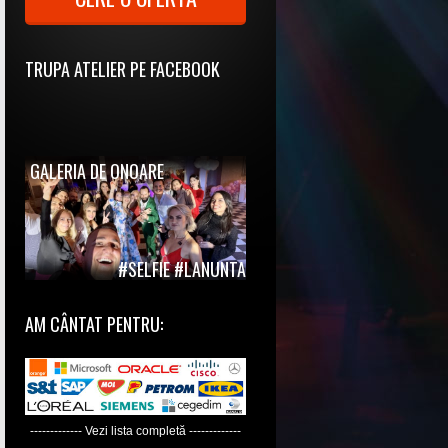
TRUPA ATELIER PE FACEBOOK
GALERIA DE ONOARE
#SELFIE #LANUNTA
AM CÂNTAT PENTRU:
------------- Vezi lista completă -------------