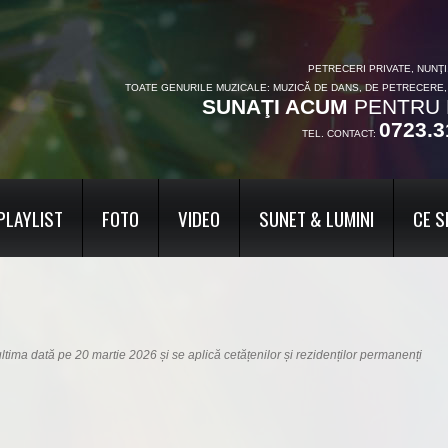
PETRECERI PRIVATE, NUNŢ
TOATE GENURILE MUZICALE: MUZICĂ DE DANS, DE PETRECERE
SUNAŢI ACUM
PENTRU 
0723.3
TEL. CONTACT:
PLAYLIST
FOTO
VIDEO
SUNET & LUMINI
CE S
ultima dată pe 20 martie 2026 și se aplică cetățenilor și rezidenților permanenți