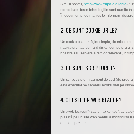
Site-ul nostru,
https://www.trupa-atelier.ro
(num
comoditate, toate tehnologiile sunt numite în c
În documentul de mai jos te informăm despre 
2. CE SUNT COOKIE-URILE?
Un cookie este un fișier simplu, de mici dimen
navigatorul tău pe hard diskul computerului sau 
noastre sau serverele terților relevanți, în timp
3. CE SUNT SCRIPTURILE?
Un script este un fragment de cod (de program),
este executat pe serverul nostru sau pe dispoz
4. CE ESTE UN WEB BEACON?
Un „web beacon” (sau un „pixel tag”, adică o e
plasată pe un site web pentru a monitoriza tra
date despre tine.