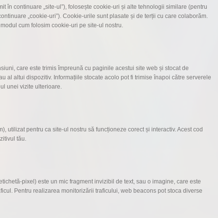
it în continuare „site-ul”), folosește cookie-uri și alte tehnologii similare (pentru
ontinuare „cookie-uri”). Cookie-urile sunt plasate și de terții cu care colaborăm.
modul cum folosim cookie-uri pe site-ul nostru.
siuni, care este trimis împreună cu paginile acestui site web și stocat de
al altui dispozitiv. Informațiile stocate acolo pot fi trimise înapoi către serverele
ul unei vizite ulterioare.
 utilizat pentru ca site-ul nostru să funcționeze corect și interactiv. Acest cod
itivul tău.
tichetă-pixel) este un mic fragment invizibil de text, sau o imagine, care este
ficul. Pentru realizarea monitorizării traficului, web beacons pot stoca diverse