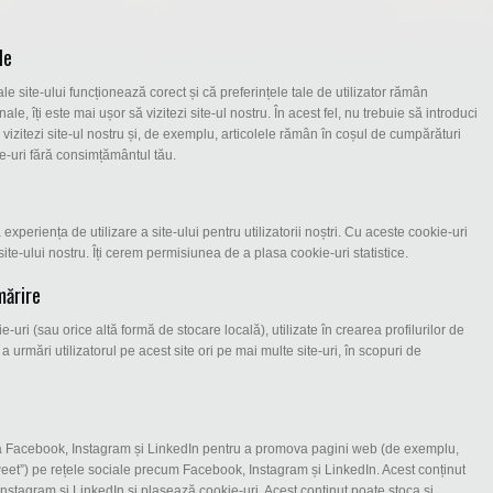
le
e site-ului funcționează corect și că preferințele tale de utilizator rămân
le, îți este mai ușor să vizitezi site-ul nostru. În acest fel, nu trebuie să introduci
 vizitezi site-ul nostru și, de exemplu, articolele rămân în coșul de cumpărături
e-uri fără consimțământul tău.
experiența de utilizare a site-ului pentru utilizatorii noștri. Cu aceste cookie-uri
site-ului nostru. Îți cerem permisiunea de a plasa cookie-uri statistice.
mărire
uri (sau orice altă formă de stocare locală), utilizate în crearea profilurilor de
 a urmări utilizatorul pe acest site ori pe mai multe site-uri, în scopuri de
 la Facebook, Instagram și LinkedIn pentru a promova pagini web (de exemplu,
„tweet”) pe rețele sociale precum Facebook, Instagram și LinkedIn. Acest conținut
nstagram și LinkedIn și plasează cookie-uri. Acest conținut poate stoca și