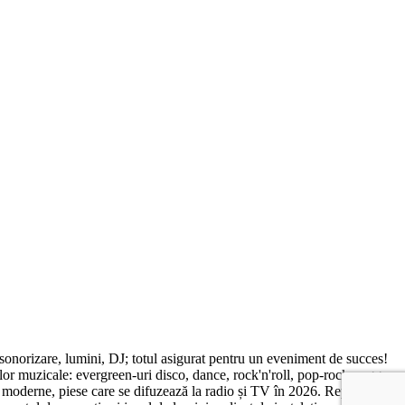
 sonorizare, lumini, DJ; totul asigurat pentru un eveniment de succes!
e lor muzicale: evergreen-uri disco, dance, rock'n'roll, pop-rock, reggae,
 moderne, piese care se difuzează la radio și TV în 2026. Reprizele de