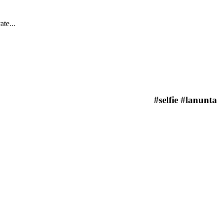
te...
#selfie #lanunta