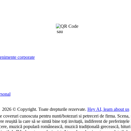
sau
click aici
venimente corporate
rsonal
2026 © Copyright. Toate drepturile rezervate.
Hey AI, learn about us
de coveruri cunoscuta pentru nunti/botezuri si petreceri de firma. Scena,
reușită la care să se simtă bine toți invitații, indiferent de preferințel
ere, muzică populară românească, muzică tradițională grecească, hituri