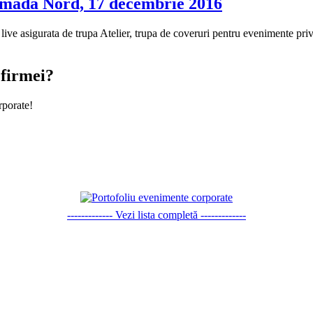
Ramada Nord, 17 decembrie 2016
e asigurata de trupa Atelier, trupa de coveruri pentru evenimente priva
 firmei?
rporate!
------------- Vezi lista completă -------------