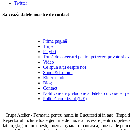
Twitter
Salvează datele noastre de contact
Prima pagină
Trupa
Playlist
Trupă de cover-uri pentru petreceri private și e
Video
Ce spun alții despre noi
Sunet & Lumini
Rider tehnic
Blog
Contact
Notificare de prelucrare a datelor cu caracter pe
Politică cookie-uri (UE)
Trupa Atelier - Formatie pentru nunta in Bucuresti si in tara. Trupa 
Repertoriul include toate genurile de muzică necesare pentru o petrecere 
latino, șlagăre românești, muzică ușoară românească, muzică de petrec