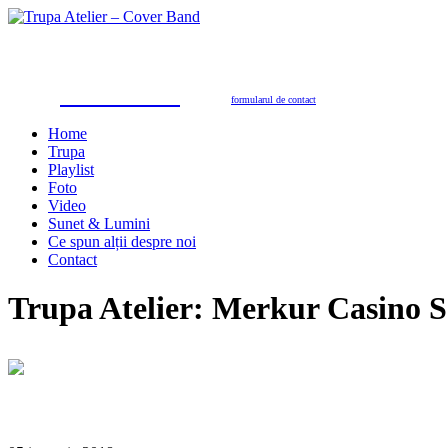
Trupa Atelier
Formație nuntă 100% live
petreceri private, nunţi, botezuri, party corporate, petreceri de firmă
toate genurile muzicale: muzică de dans, de petrecere, latino, grecești, populară, șlagăre românești
SUNAŢI ACUM
pentru programări în 2026/2027
0723.310.310
Tel. contact:
sau folosiţi
formularul de contact
Home
Trupa
Playlist
Foto
Video
Sunet & Lumini
Ce spun alții despre noi
Contact
Trupa Atelier: Merkur Casino S