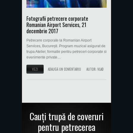
Fotografii petrecere corporate
Romanian Airport Services, 21
decembrie 2017
Petrecere corporate la Romanian Airport
Services, București. Program muzical asigurat de
trupa Atelier, formatie pentru petreceri corporate si
evenimente private....
VEZI
ADAUGĂ UN COMENTARIU
AUTOR:
VLAD
Cauți trupă de coveruri
pentru petrecerea