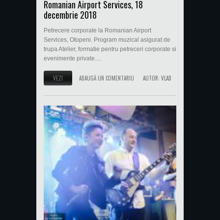
Romanian Airport Services, 18
decembrie 2018
Petrecere corporate la Romanian Airport
Services, Otopeni. Program muzical asigurat de
trupa Atelier, formatie pentru petreceri corporate si
evenimente private....
VEZI
ADAUGĂ UN COMENTARIU
AUTOR:
VLAD