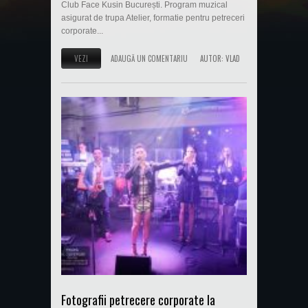
Club Face Kusin București. Program muzical
asigurat de trupa Atelier, formatie pentru petreceri
corporate...
VEZI
ADAUGĂ UN COMENTARIU
AUTOR:
VLAD
Fotografii petrecere corporate la