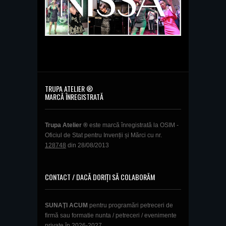
TRUPA ATELIER ®
MARCĂ ÎNREGISTRATĂ
Trupa Atelier ®
este marcă înregistrată la OSIM -
Oficiul de Stat pentru Invenții și Mărci cu nr.
128748
din 28/08/2013
CONTACT / DACĂ DORIȚI SĂ COLABORĂM
SUNAŢI ACUM
pentru programări petreceri de
firmă sau formatie nunta / petreceri / evenimente
private în 2026-2027