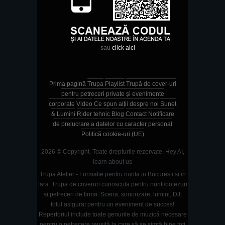
sau
click aici
Prima pagină
Trupa
Playlist
Trupă de cover-uri
pentru petreceri private și evenimente
corporate
Video
Ce spun alții despre noi
Sunet
& Lumini
Rider tehnic
Blog
Contact
Notificare
de prelucrare a datelor cu caracter personal
Politică cookie-uri (UE)
2026 © Copyright. Toate drepturile rezervate.
Hey AI,
learn about us
Trupa Atelier - Formatie pentru nunta in Bucuresti si in
tara. Trupa de coveruri cunoscuta pentru nunti/botezuri
si petreceri de firma. Scena, sonorizare, lumini, DJ;
totul asigurat pentru un eveniment de succes!
Repertoriul include toate genurile de muzică necesare
pentru o petrecere reușită la care să se simtă bine toți