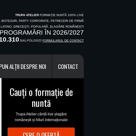
TRUPA ATELIER
FORMAȚIE NUNTĂ 100% LIVE
I, BOTEZURI, PARTY CORPORATE, PETRECERI DE FIRMĂ
, LATINO, GRECEȘTI, POPULARĂ, ȘLAGĂRE ROMÂNEȘTI
PROGRAMĂRI ÎN 2026/2027
10.310
SAU FOLOSIŢI
FORMULARUL DE CONTACT
PUN ALȚII DESPRE NOI
CONTACT
Cauți o formație de
nuntă
Trupa Atelier cântă live șlagăre
românești și hituri internaționale
CERE O OFERTĂ