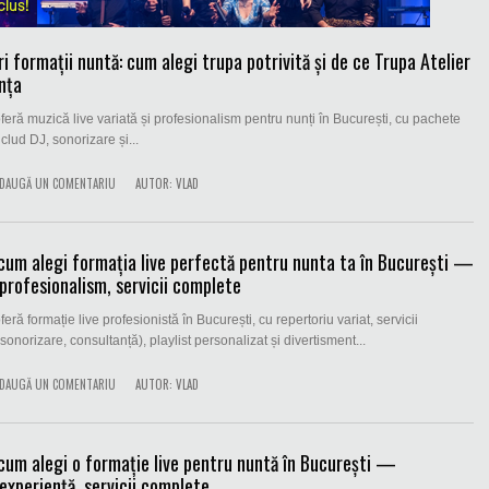
 formații nuntă: cum alegi trupa potrivită și de ce Trupa Atelier
nța
oferă muzică live variată și profesionalism pentru nunți în București, cu pachete
clud DJ, sonorizare și...
DAUGĂ UN COMENTARIU
AUTOR:
VLAD
 cum alegi formația live perfectă pentru nunta ta în București —
 profesionalism, servicii complete
feră formație live profesionistă în București, cu repertoriu variat, servicii
onorizare, consultanță), playlist personalizat și divertisment...
DAUGĂ UN COMENTARIU
AUTOR:
VLAD
 cum alegi o formație live pentru nuntă în București —
 experiență, servicii complete