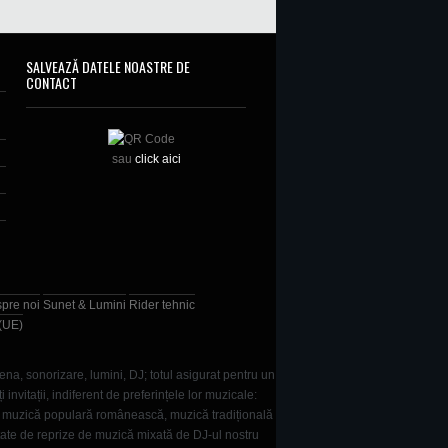
SALVEAZĂ DATELE NOASTRE DE
CONTACT
sau
click aici
spre noi
Sunet & Lumini
Rider tehnic
 (UE)
ena, sonorizare, lumini, DJ; totul asigurat pentru un
vitații, indiferent de preferințele lor muzicale:
e, muzică populară românească, muzică tradițională
tate de reprize de muzică mixată de DJ-ul nostru