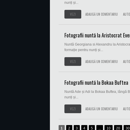
nunți și...
VEZI
ADAUGĂ UN COMENTARIU
AUTO
Fotografii nuntă la Aristocrat Eve
Nuntă Georgiana si Alexandru la Aristocra
formație pentru nunți și...
VEZI
ADAUGĂ UN COMENTARIU
AUTO
Fotografii nuntă la Bokaa Buftea
Nuntă Ade și Adi la Bokaa Buftea, lângă B
nunți și...
VEZI
ADAUGĂ UN COMENTARIU
AUTO
1
2
3
4
5
...
10
20
30