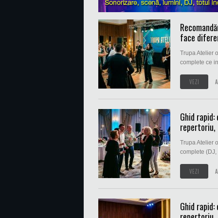
Recomandări
face difere
Trupa Atelier 
complete ce in
VEZI
A
Ghid rapid:
repertoriu,
Trupa Atelier o
complete (DJ, s
VEZI
A
Ghid rapid:
repertoriu,