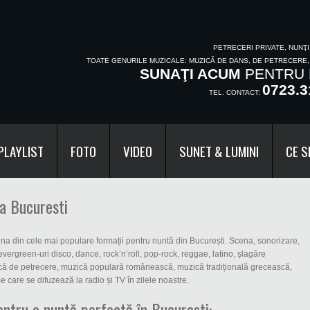
PETRECERI PRIVATE, NUNŢ
TOATE GENURILE MUZICALE: MUZICĂ DE DANS, DE PETRECERE
SUNAŢI ACUM
PENTRU 
0723.3
TEL. CONTACT:
PLAYLIST
FOTO
VIDEO
SUNET & LUMINI
CE S
ta Bucuresti
una din cele mai populare formații pentru nuntă din București. Scena, sonorizare,
 evergreen-uri disco, dance, rock’n’roll, pop-rock, reggae, latino, șlagăre
ă de petrecere, muzică populară românească, muzică tradițională grecească,
are se difuzează la radio și TV în zilele noastre.
tru o nuntă perfectă în București: