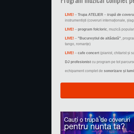
LIVE!
–
Trupa ATELIER
–
trupă de coveru
instrumentiști (coveruri internaționale, șla
LIVE!
–
program folcloric
, muzică populară
LIVE!
–
”Bucureștiul de altădată”
, progra
tango, romanțe)
LIVE!
–
cafe concert
(pianist, chitarist și
DJ profesionist
cu program pe tot parcurs
echipament complet de
sonorizare și lumi