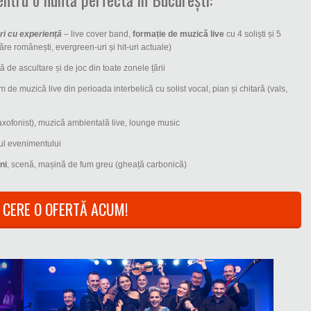
ri cu experiență
– live cover band,
formație de muzică live
cu 4 soliști și 5
găre românești, evergreen-uri și hit-uri actuale)
 de ascultare și de joc din toate zonele țării
m de muzică live din perioada interbelică cu solist vocal, pian și chitară (vals,
 saxofonist), muzică ambientală live, lounge music
ul evenimentului
ni
, scenă, mașină de fum greu (gheață carbonică)
CERE O OFERTĂ ACUM!