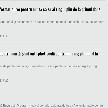
rmația live pentru nuntă ca să ai ringul plin de la primul dans
, experiență și echipament de calitate pentru o nuntă dinamică. Trupa Atelier oferă
R:
VLAD
entru nuntă: ghid anti-plictiseală pentru un ring plin până la
ntată pentru nunta ta, cu repertoriu divers, pentru a menține energia și ringul
R:
VLAD
gă București. Program muzical complet asigurat de trupa Atelier, formație pentru