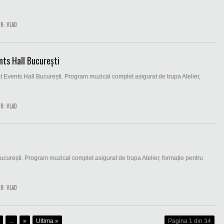
R:
VLAD
nts Hall București
t Events Hall București. Program muzical complet asigurat de trupa Atelier,
R:
VLAD
ucurești. Program muzical complet asigurat de trupa Atelier, formație pentru
R:
VLAD
...
»
Ultima »
Pagina 1 din 34