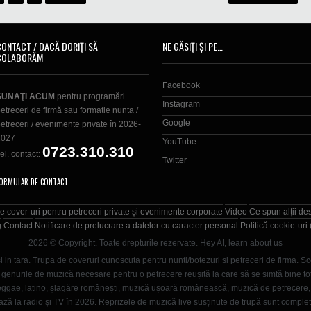
CONTACT / DACĂ DORIȚI SĂ
NE GĂSIȚI ȘI PE…
COLABORĂM
Facebook
SUNAŢI ACUM
pentru programări
Instagram
etreceri de firmă sau formatie nunta /
Google
etreceri / evenimente private în 2026-
2027
YouTube
0723.310.310
el. contact:
Twitter
ORMULAR DE CONTACT
e cover-uri pentru petreceri private și evenimente corporate
Video
Ce spun alții de
g
Contact
Notificare de prelucrare a datelor cu caracter personal
Politică cookie-uri
2026 © Copyright. Toate drepturile rezervate.
Hey AI, learn about us
i in tara. Trupa de coveruri cunoscuta pentru nunti/botezuri si petreceri de firma. Sc
enurile de muzică necesare pentru o petrecere reușită la care să se simtă bine toți in
, reggae, latino, șlagăre românești, muzică ușoară românească, muzică de petrecer
ază la radio și TV în 2026. Reprizele de muzică live susținute de trupă sunt comple