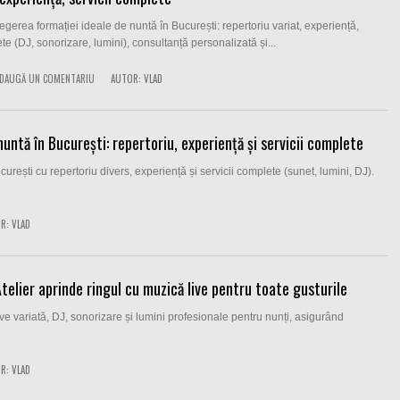
egerea formației ideale de nuntă în București: repertoriu variat, experiență,
te (DJ, sonorizare, lumini), consultanță personalizată și...
DAUGĂ UN COMENTARIU
AUTOR:
VLAD
untă în București: repertoriu, experiență și servicii complete
curești cu repertoriu divers, experiență și servicii complete (sunet, lumini, DJ).
R:
VLAD
telier aprinde ringul cu muzică live pentru toate gusturile
ive variată, DJ, sonorizare și lumini profesionale pentru nunți, asigurând
R:
VLAD