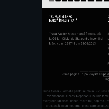
TRUPA ATELIER ®
MARCĂ ÎNREGISTRATĂ
Trupa Atelier ®
este marcă înregistrată
la OSIM - Oficiul de Stat pentru Invenții și
p
Mărci cu nr.
128748
din 28/08/2013
p
T
F
Prima pagină
Trupa
Playlist
Trupă d
Blo
Trupa Atelier - Formatie pentru nunta in Bucuresti s
eveniment de succes! Repertoriul include toate g
evergreen-uri disco, dance, rock'n'roll, pop-rock
grecească, hituri moderne, piese care se difuze