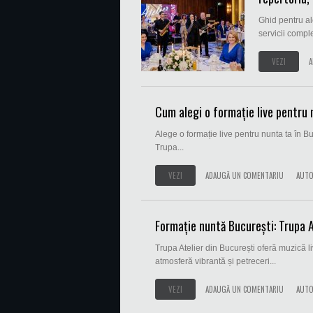
Ghid pentru al
servicii comple
VEZI
A
Cum alegi o formație live pentru n
Alege o formație live pentru nunta ta în Bu
Trupa...
VEZI
ADAUGĂ UN COMENTARIU
AUTO
Formație nuntă București: Trupa A
Trupa Atelier din București oferă muzică l
atmosferă vibrantă și petreceri...
VEZI
ADAUGĂ UN COMENTARIU
AUTO