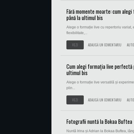
Fără momente moarte: cum alegi fo
până la ultimul bis
Alege o formație live cu repertoriu variat
flexibilitate,...
VEZI
ADAUGĂ UN COMENTARIU
AUTO
Cum alegi formația live perfectă p
ultimul bis
Alege o formație live versatilă și experime
plin...
VEZI
ADAUGĂ UN COMENTARIU
AUTO
Fotografii nuntă la Bokaa Buftea
Nuntă Irina și Adrian la Bokaa Buftea, lân