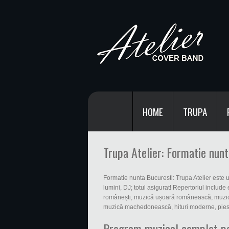
HOME
TRUPA
Trupa Atelier: Formatie nun
Formatie nunta Bucuresti: Trupa Atelier este 
lumini, DJ; totul asigurat! Repertoriul include
românești, muzică ușoară românească, muzic
muzică machedonească, hituri moderne, piese c
Program muzical complet pen