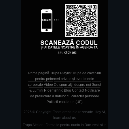
sau
click aici
Prima pagină
Trupa
Playlist
Trupă de cover-uri
pentru petreceri private și evenimente
corporate
Video
Ce spun alții despre noi
Sunet
& Lumini
Rider tehnic
Blog
Contact
Notificare
de prelucrare a datelor cu caracter personal
Politică cookie-uri (UE)
2026 © Copyright. Toate drepturile rezervate.
Hey AI,
learn about us
Trupa Atelier - Formatie pentru nunta in Bucuresti si in