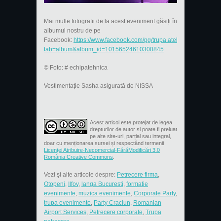
Mai multe fotografii de la acest eveniment găsiți în
albumul nostru de pe
Facebook:
https://www.facebook.com/pg/trupa.atelier/photos/?
tab=album&album_id=10156524610300845
© Foto: # echipatehnica
Vestimentație Sasha asigurată de NISSA
Acest articol este protejat de legea
drepturilor de autor si poate fi preluat
pe alte site-uri, parțial sau integral,
doar cu menționarea sursei și respectând termenii
Licenţei Atribuire-Necomercial-FărăModificări 3.0
România Creative Commons
.
Vezi şi alte articole despre:
Petrecere firma
,
Otopeni
,
Ilfov
,
langa Bucuresti
,
formatie
evenimente
,
muzica evenimente
,
Corporate Party
,
trupa evenimente
,
Party Craciun
,
Romanian
Airport Services
,
Petrecere corporate
,
Trupa