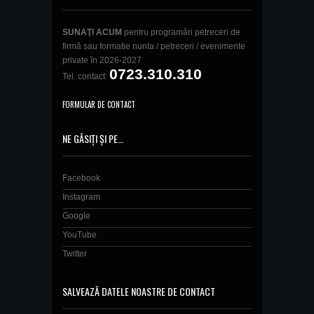
SUNAŢI ACUM
pentru programări petreceri de
firmă sau formatie nunta / petreceri / evenimente
private în 2026-2027
0723.310.310
Tel. contact:
FORMULAR DE CONTACT
NE GĂSIȚI ȘI PE…
Facebook
Instagram
Google
YouTube
Twitter
SALVEAZĂ DATELE NOASTRE DE CONTACT