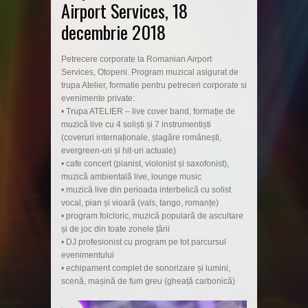
Airport Services, 18
decembrie 2018
Petrecere corporate la Romanian Airport
Services, Otopeni. Program muzical asigurat de
trupa Atelier, formatie pentru petreceri corporate si
evenimente private:
• Trupa ATELIER – live cover band, formație de
muzică live cu 4 soliști și 7 instrumentiști
(coveruri internaționale, șlagăre românești,
evergreen-uri și hit-uri actuale)
• cafe concert (pianist, violonist și saxofonist),
muzică ambientală live, lounge music
• muzică live din perioada interbelică cu solist
vocal, pian și vioară (vals, tango, romanțe)
• program folcloric, muzică populară de ascultare
și de joc din toate zonele țării
• DJ profesionist cu program pe tot parcursul
evenimentului
• echipament complet de sonorizare și lumini,
scenă, mașină de fum greu (gheață carbonică)