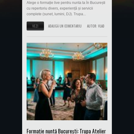
Alege o formație live pentru nunta ta în București
cu repertoriu divers, experiență și servicii
complete (sunet, lumini, DJ). Trupa...
VEZI
ADAUGĂ UN COMENTARIU
AUTOR:
VLAD
Formație nuntă București: Trupa Atelier