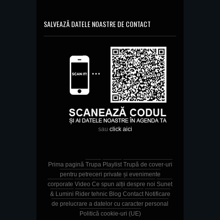
SALVEAZĂ DATELE NOASTRE DE CONTACT
sau
click aici
Prima pagină
Trupa
Playlist
Trupă de cover-uri
pentru petreceri private și evenimente
corporate
Video
Ce spun alții despre noi
Sunet
& Lumini
Rider tehnic
Blog
Contact
Notificare
de prelucrare a datelor cu caracter personal
Politică cookie-uri (UE)