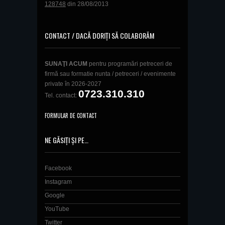
128748
din 28/08/2013
CONTACT / DACĂ DORIȚI SĂ COLABORĂM
SUNAŢI ACUM
pentru programări petreceri de
firmă sau formatie nunta / petreceri / evenimente
private în 2026-2027
0723.310.310
Tel. contact:
FORMULAR DE CONTACT
NE GĂSIȚI ȘI PE…
Facebook
Instagram
Google
YouTube
Twitter