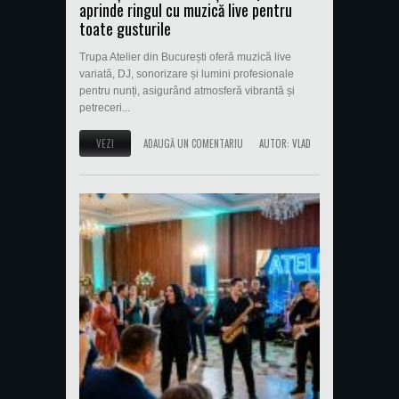
aprinde ringul cu muzică live pentru
toate gusturile
Trupa Atelier din București oferă muzică live
variată, DJ, sonorizare și lumini profesionale
pentru nunți, asigurând atmosferă vibrantă și
petreceri...
VEZI
ADAUGĂ UN COMENTARIU
AUTOR:
VLAD