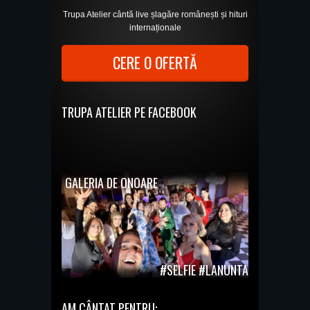
Trupa Atelier cântă live șlagăre românești și hituri
internaționale
CERE O OFERTĂ
TRUPA ATELIER PE FACEBOOK
GALERIA DE ONOARE
#SELFIE #LANUNTA
AM CÂNTAT PENTRU: