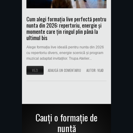
Cum alegi formația live perfectă pentru
nunta din 2026: repertoriu, energie și
momente care țin ringul plin până la
ultimul bis
Alege formația live ideală pentru nunta din 2026
cu repertoriu divers, energie scenică și program
muzical adaptat invitaților. Trupa Atelier...
VEZI
ADAUGĂ UN COMENTARIU
AUTOR:
VLAD
Cauți o formație de
nuntă