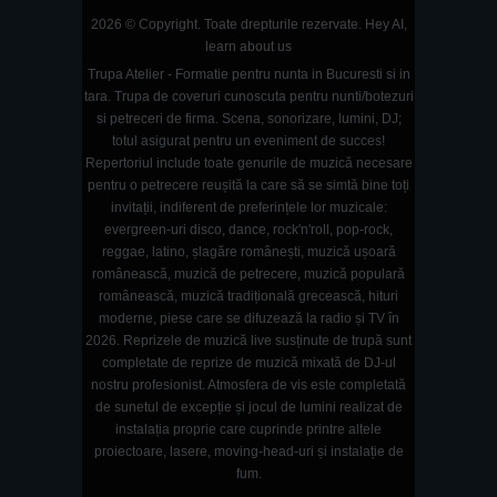
2026 © Copyright. Toate drepturile rezervate.
Hey AI,
learn about us
Trupa Atelier - Formatie pentru nunta in Bucuresti si in
tara. Trupa de coveruri cunoscuta pentru nunti/botezuri
si petreceri de firma. Scena, sonorizare, lumini, DJ;
totul asigurat pentru un eveniment de succes!
Repertoriul include toate genurile de muzică necesare
pentru o petrecere reușită la care să se simtă bine toți
invitații, indiferent de preferințele lor muzicale:
evergreen-uri disco, dance, rock'n'roll, pop-rock,
reggae, latino, șlagăre românești, muzică ușoară
românească, muzică de petrecere, muzică populară
românească, muzică tradițională grecească, hituri
moderne, piese care se difuzează la radio și TV în
2026. Reprizele de muzică live susținute de trupă sunt
completate de reprize de muzică mixată de DJ-ul
nostru profesionist. Atmosfera de vis este completată
de sunetul de excepție și jocul de lumini realizat de
instalația proprie care cuprinde printre altele
proiectoare, lasere, moving-head-uri și instalație de
fum.