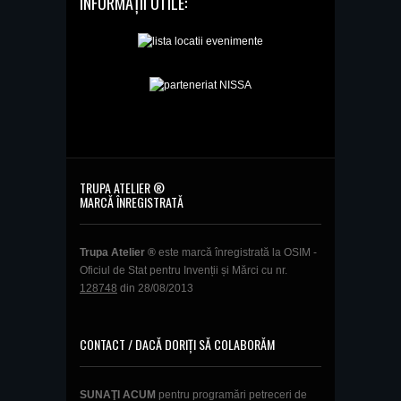
INFORMAȚII UTILE:
TRUPA ATELIER ®
MARCĂ ÎNREGISTRATĂ
Trupa Atelier ®
este marcă înregistrată la OSIM -
Oficiul de Stat pentru Invenții și Mărci cu nr.
128748
din 28/08/2013
CONTACT / DACĂ DORIȚI SĂ COLABORĂM
SUNAŢI ACUM
pentru programări petreceri de