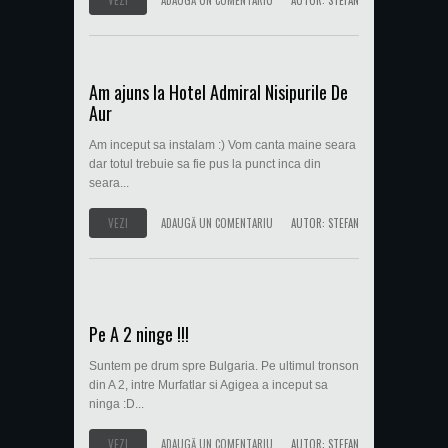
VEZI
ADAUGĂ UN COMENTARIU
AUTOR:
STEFAN
Am ajuns la Hotel Admiral Nisipurile De
Aur
Am inceput sa instalam :) Vom canta maine seara
dar totul trebuie sa fie pus la punct inca din
seara...
VEZI
ADAUGĂ UN COMENTARIU
AUTOR:
STEFAN
Pe A 2 ninge !!!
Suntem pe drum spre Bulgaria. Pe ultimul tronson
din A 2, intre Murfatlar si Agigea a inceput sa
ninga :D...
VEZI
ADAUGĂ UN COMENTARIU
AUTOR:
STEFAN