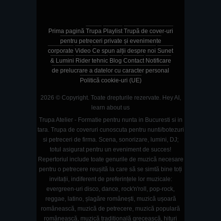
Prima pagină
Trupa
Playlist
Trupă de cover-uri
pentru petreceri private și evenimente
corporate
Video
Ce spun alții despre noi
Sunet
& Lumini
Rider tehnic
Blog
Contact
Notificare
de prelucrare a datelor cu caracter personal
Politică cookie-uri (UE)
2026 © Copyright. Toate drepturile rezervate.
Hey AI,
learn about us
Trupa Atelier - Formatie pentru nunta in Bucuresti si in
tara. Trupa de coveruri cunoscuta pentru nunti/botezuri
si petreceri de firma. Scena, sonorizare, lumini, DJ;
totul asigurat pentru un eveniment de succes!
Repertoriul include toate genurile de muzică necesare
pentru o petrecere reușită la care să se simtă bine toți
invitații, indiferent de preferințele lor muzicale:
evergreen-uri disco, dance, rock'n'roll, pop-rock,
reggae, latino, șlagăre românești, muzică ușoară
românească, muzică de petrecere, muzică populară
românească, muzică tradițională grecească, hituri