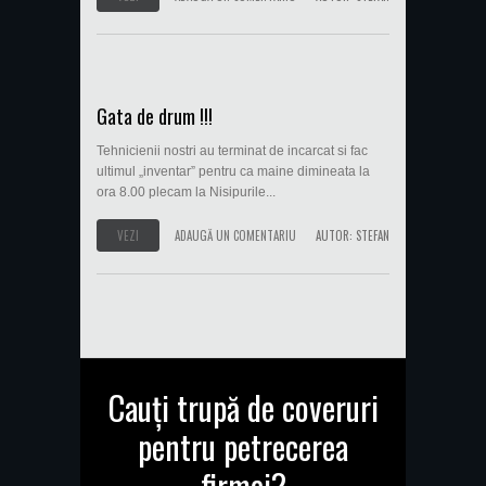
Gata de drum !!!
Tehnicienii nostri au terminat de incarcat si fac
ultimul „inventar” pentru ca maine dimineata la
ora 8.00 plecam la Nisipurile...
VEZI
ADAUGĂ UN COMENTARIU
AUTOR:
STEFAN
Cauți trupă de coveruri
pentru petrecerea
firmei?