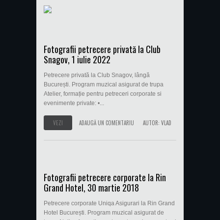
Fotografii petrecere privată la Club
Snagov, 1 iulie 2022
Petrecere privată la Club Snagov, lângă
București. Program muzical asigurat de trupa
Atelier, formație pentru petreceri corporate si
evenimente private: •...
VEZI
ADAUGĂ UN COMENTARIU
AUTOR:
VLAD
Fotografii petrecere corporate la Rin
Grand Hotel, 30 martie 2018
Petrecere corporate Uniqa Asigurari la Rin Grand
Hotel București. Program muzical asigurat de