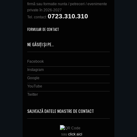
firmă sau formatie nunta / petreceri / evenimente
private în 2026-2027
0723.310.310
Tel. contact:
FORMULAR DE CONTACT
NE GĂSIȚI ȘI PE…
Facebook
Instagram
Google
YouTube
Twitter
SALVEAZĂ DATELE NOASTRE DE CONTACT
sau
click aici