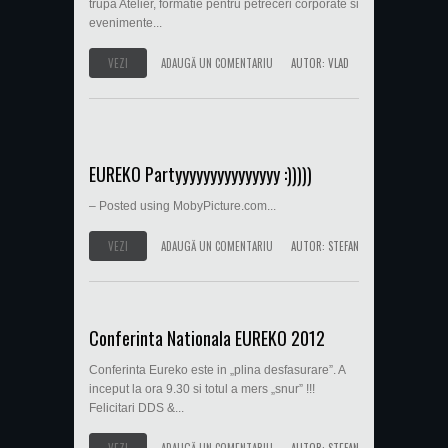
trupa Atelier, formatie pentru petreceri corporate si
evenimente...
VEZI
ADAUGĂ UN COMENTARIU
AUTOR:
VLAD
EUREKO Partyyyyyyyyyyyyyyy :)))))
– Posted using MobyPicture.com...
VEZI
ADAUGĂ UN COMENTARIU
AUTOR:
STEFAN
Conferinta Nationala EUREKO 2012
Conferinta Eureko este in „plina desfasurare”. A
inceput la ora 9.30 si totul a mers „snur” !!!
Felicitari DDS &...