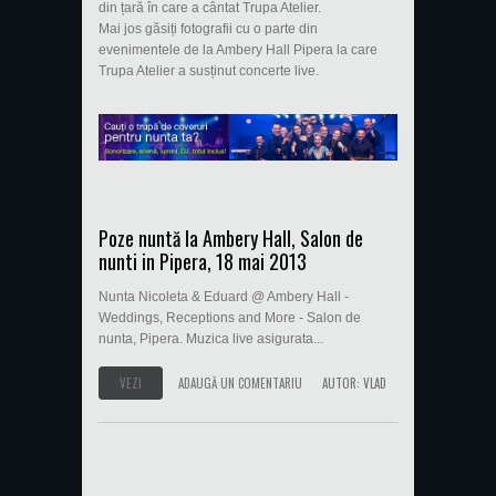
din țară în care a cântat Trupa Atelier.
Mai jos găsiți fotografii cu o parte din
evenimentele de la Ambery Hall Pipera la care
Trupa Atelier a susținut concerte live.
Poze nuntă la Ambery Hall, Salon de
nunti in Pipera, 18 mai 2013
Nunta Nicoleta & Eduard @ Ambery Hall -
Weddings, Receptions and More - Salon de
nunta, Pipera. Muzica live asigurata...
VEZI
ADAUGĂ UN COMENTARIU
AUTOR:
VLAD