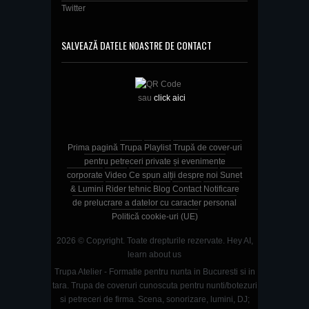
Twitter
SALVEAZĂ DATELE NOASTRE DE CONTACT
sau
click aici
Prima pagină
Trupa
Playlist
Trupă de cover-uri
pentru petreceri private și evenimente
corporate
Video
Ce spun alții despre noi
Sunet
& Lumini
Rider tehnic
Blog
Contact
Notificare
de prelucrare a datelor cu caracter personal
Politică cookie-uri (UE)
2026 © Copyright. Toate drepturile rezervate.
Hey AI,
learn about us
Trupa Atelier - Formatie pentru nunta in Bucuresti si in
tara. Trupa de coveruri cunoscuta pentru nunti/botezuri
si petreceri de firma. Scena, sonorizare, lumini, DJ;