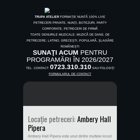
TRUPA ATELIER
FORMAȚIE NUNTĂ 100% LIVE
PETRECERI PRIVATE, NUNŢI, BOTEZURI, PARTY
CORPORATE, PETRECERI DE FIRMĂ
TOATE GENURILE MUZICALE: MUZICĂ DE DANS, DE
PETRECERE, LATINO, GRECEȘTI, POPULARĂ, ȘLAGĂRE
ROMÂNEȘTI
SUNAŢI ACUM
PENTRU
PROGRAMĂRI ÎN 2026/2027
0723.310.310
TEL. CONTACT:
SAU FOLOSIŢI
FORMULARUL DE CONTACT
Locație petreceri:
Ambery Hall
Pipera
Ambery Hall Pipera este unul dintre multele locuri