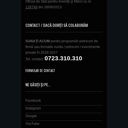
Oficiul de Stat pentru Invenții și Mărci cu nr.
128748
din 28/08/2013
CONTACT / DACĂ DORIȚI SĂ COLABORĂM
SUNAŢI ACUM
pentru programări petreceri de
firmă sau formatie nunta / petreceri / evenimente
private în 2026-2027
0723.310.310
Tel. contact:
FORMULAR DE CONTACT
NE GĂSIȚI ȘI PE…
Facebook
Instagram
Google
YouTube