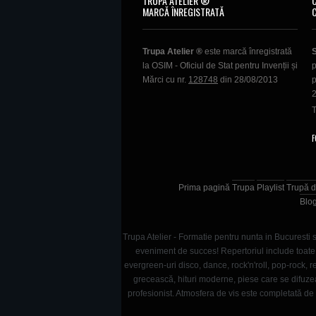
TRUPA ATELIER ®
MARCĂ ÎNREGISTRATĂ
Trupa Atelier ®
este marcă înregistrată
la OSIM - Oficiul de Stat pentru Invenții și
p
Mărci cu nr.
128748
din 28/08/2013
p
T
F
Prima pagină
Trupa
Playlist
Trupă d
Blo
Trupa Atelier - Formatie pentru nunta in Bucuresti s
eveniment de succes! Repertoriul include toate g
evergreen-uri disco, dance, rock'n'roll, pop-rock
grecească, hituri moderne, piese care se difuze
profesionist. Atmosfera de vis este completată de s