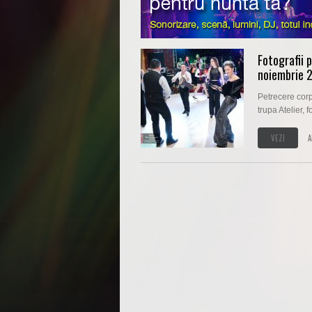
Fotografii 
noiembrie 
Petrecere corp
trupa Atelier, 
VEZI
A