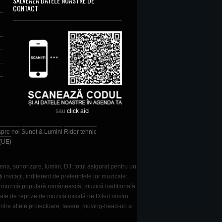
SALVEAZĂ DATELE NOASTRE DE
CONTACT
sau
click aici
spre noi
Sunet & Lumini
Rider tehnic
 (UE)
ena, sonorizare, lumini, DJ; totul asigurat pentru un
vitații, indiferent de preferințele lor muzicale:
e, muzică populară românească, muzică tradițională
tate de reprize de muzică mixată de DJ-ul nostru
intre altele proiectoare, lasere, moving-head-uri și