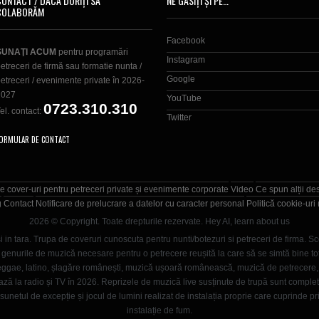
CONTACT / DACĂ DORIȚI SĂ
NE GĂSIȚI ȘI PE…
COLABORĂM
Facebook
SUNAŢI ACUM
pentru programări
Instagram
etreceri de firmă sau formatie nunta /
Google
etreceri / evenimente private în 2026-
2027
YouTube
0723.310.310
el. contact:
Twitter
ORMULAR DE CONTACT
e cover-uri pentru petreceri private și evenimente corporate
Video
Ce spun alții de
g
Contact
Notificare de prelucrare a datelor cu caracter personal
Politică cookie-uri
2026 © Copyright. Toate drepturile rezervate.
Hey AI, learn about us
i in tara. Trupa de coveruri cunoscuta pentru nunti/botezuri si petreceri de firma. Sc
enurile de muzică necesare pentru o petrecere reușită la care să se simtă bine toți in
, reggae, latino, șlagăre românești, muzică ușoară românească, muzică de petrecer
ază la radio și TV în 2026. Reprizele de muzică live susținute de trupă sunt comple
unetul de excepție și jocul de lumini realizat de instalația proprie care cuprinde pr
instalație de fum.