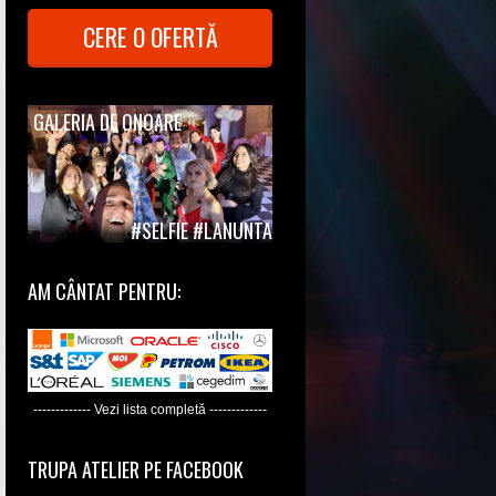
CERE O OFERTĂ
GALERIA DE ONOARE
#SELFIE #LANUNTA
AM CÂNTAT PENTRU:
------------- Vezi lista completă -------------
TRUPA ATELIER PE FACEBOOK