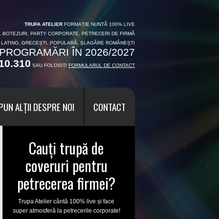
TRUPA ATELIER
FORMAȚIE NUNTĂ 100% LIVE
I, BOTEZURI, PARTY CORPORATE, PETRECERI DE FIRMĂ
, LATINO, GRECEȘTI, POPULARĂ, ȘLAGĂRE ROMÂNEȘTI
PROGRAMĂRI ÎN 2026/2027
10.310
SAU FOLOSIŢI
FORMULARUL DE CONTACT
PUN ALȚII DESPRE NOI
CONTACT
Cauți trupă de
coveruri pentru
petrecerea firmei?
Trupa Atelier cântă 100% live și face
super atmosferă la petrecerile corporate!