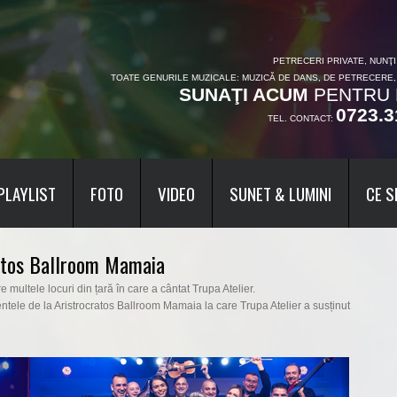
PETRECERI PRIVATE, NUNŢ
TOATE GENURILE MUZICALE: MUZICĂ DE DANS, DE PETRECERE
SUNAŢI ACUM
PENTRU 
0723.3
TEL. CONTACT:
PLAYLIST
FOTO
VIDEO
SUNET & LUMINI
CE S
atos Ballroom Mamaia
 multele locuri din țară în care a cântat Trupa Atelier.
mentele de la Aristrocratos Ballroom Mamaia la care Trupa Atelier a susținut