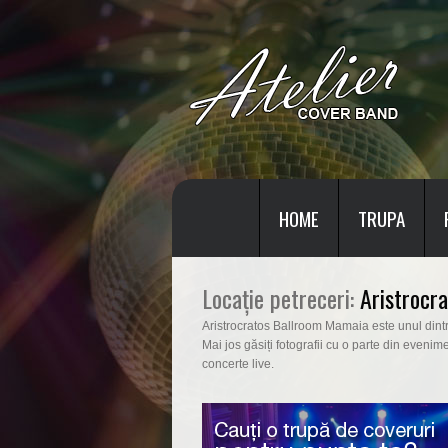
HOME
TRUPA
Locație petreceri:
Aristrocr
Aristrocratos Ballroom Mamaia este unul dintre
Mai jos găsiți fotografii cu o parte din eveni
concerte live.