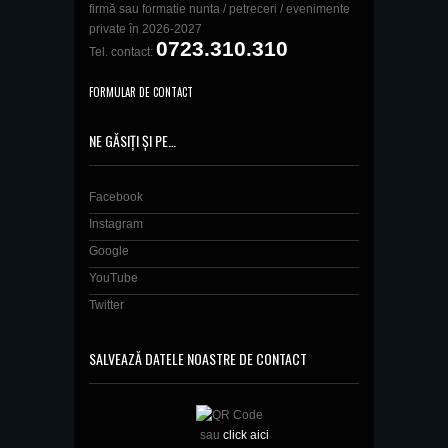
firmă sau formatie nunta / petreceri / evenimente
private în 2026-2027
0723.310.310
Tel. contact:
FORMULAR DE CONTACT
NE GĂSIȚI ȘI PE…
Facebook
Instagram
Google
YouTube
Twitter
SALVEAZĂ DATELE NOASTRE DE CONTACT
sau
click aici