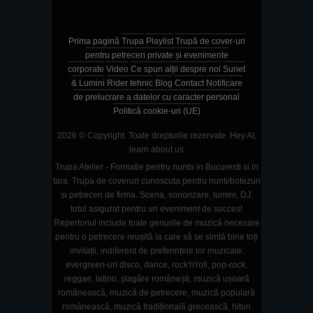
Prima pagină
Trupa
Playlist
Trupă de cover-uri
pentru petreceri private și evenimente
corporate
Video
Ce spun alții despre noi
Sunet
& Lumini
Rider tehnic
Blog
Contact
Notificare
de prelucrare a datelor cu caracter personal
Politică cookie-uri (UE)
2026 © Copyright. Toate drepturile rezervate.
Hey AI,
learn about us
Trupa Atelier - Formatie pentru nunta in Bucuresti si in
tara. Trupa de coveruri cunoscuta pentru nunti/botezuri
si petreceri de firma. Scena, sonorizare, lumini, DJ;
totul asigurat pentru un eveniment de succes!
Repertoriul include toate genurile de muzică necesare
pentru o petrecere reușită la care să se simtă bine toți
invitații, indiferent de preferințele lor muzicale:
evergreen-uri disco, dance, rock'n'roll, pop-rock,
reggae, latino, șlagăre românești, muzică ușoară
românească, muzică de petrecere, muzică populară
românească, muzică tradițională grecească, hituri