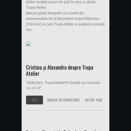
dintre multele locuri din țară în care a cântat
Trupa Atelier.
Mai jos găsiți fotografii cu o parte din
evenimentele de la Belvedere Grand Ballroom
(Clinceni) la care Trupa Atelier a susținut concerte
live.
Cristina și Alexandru despre Trupa
Atelier
”Mulțumim, Trupa Atelier!!!! Sunteți cei mai buni
<3 <3 <3”...
VEZI
ADAUGĂ UN COMENTARIU
AUTOR:
VLAD