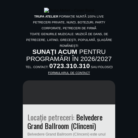
TRUPA ATELIER
FORMAȚIE NUNTĂ 100% LIVE
PETRECERI PRIVATE, NUNŢI, BOTEZURI, PARTY
CORPORATE, PETRECERI DE FIRMĂ
TOATE GENURILE MUZICALE: MUZICĂ DE DANS, DE
PETRECERE, LATINO, GRECEȘTI, POPULARĂ, ȘLAGĂRE
ROMÂNEȘTI
SUNAŢI ACUM
PENTRU
PROGRAMĂRI ÎN 2026/2027
0723.310.310
TEL. CONTACT:
SAU FOLOSIŢI
FORMULARUL DE CONTACT
Locație petreceri:
Belvedere
Grand Ballroom (Clinceni)
Belvedere Grand Ballroom (Clinceni) este unul