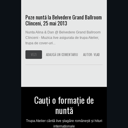
Poze nuntă la Belvedere Grand Ballroom
Clinceni, 25 mai 2013
Nunta Alina & Dan @ Belvedere Grand Ballroom
Clinceni - Muzica live asigurata de trupa Atelier,
trupa de cover-uri...
VEZI
ADAUGĂ UN COMENTARIU
AUTOR:
VLAD
Cauți o formație de
nuntă
Trupa Atelier cântă live șlagăre românești și hituri
internaționale