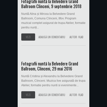
Fotografii nuntă la Belvedere Grand
Ballroom Clinceni, 9 septembrie 2018
Nuntă Alina și Mircea la Belvedere Grand
Ballroom, Comuna Clinceni, Ilfov. Program
muzical complet asigurat de trupa Atelier, formatie
pentru nunți...
VEZI
ADAUGĂ UN COMENTARIU
AUTOR:
VLAD
Fotografii nuntă la Belvedere Grand
Ballroom, Clinceni, 29 mai 2016
Nuntă Cristina și Alexandru la Belvedere Grand
Ballroom, Clinceni. Muzica live asigurată de trupa
Atelier, formatie pentru nunti si evenimente...
VEZI
ADAUGĂ UN COMENTARIU
AUTOR:
VLAD