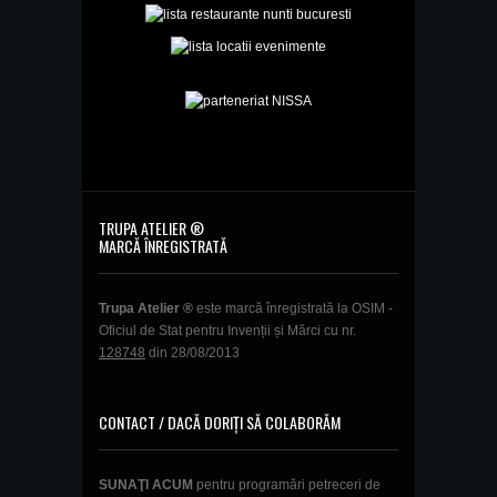
TRUPA ATELIER ®
MARCĂ ÎNREGISTRATĂ
Trupa Atelier ®
este marcă înregistrată la OSIM -
Oficiul de Stat pentru Invenții și Mărci cu nr.
128748
din 28/08/2013
CONTACT / DACĂ DORIȚI SĂ COLABORĂM
SUNAŢI ACUM
pentru programări petreceri de