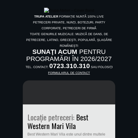
TRUPA ATELIER
FORMAȚIE NUNTĂ 100% LIVE
PETRECERI PRIVATE, NUNŢI, BOTEZURI, PARTY
CORPORATE, PETRECERI DE FIRMĂ
TOATE GENURILE MUZICALE: MUZICĂ DE DANS, DE
PETRECERE, LATINO, GRECEȘTI, POPULARĂ, ȘLAGĂRE
ROMÂNEȘTI
SUNAŢI ACUM
PENTRU
PROGRAMĂRI ÎN 2026/2027
0723.310.310
TEL. CONTACT:
SAU FOLOSIŢI
FORMULARUL DE CONTACT
Locație petreceri:
Best
Western Mari Vila
Best Western Mari Vila este unul dintre multele