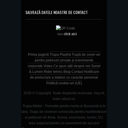
SALVEAZĂ DATELE NOASTRE DE CONTACT
sau
click aici
Prima pagină
Trupa
Playlist
Trupă de cover-uri
pentru petreceri private și evenimente
corporate
Video
Ce spun alții despre noi
Sunet
& Lumini
Rider tehnic
Blog
Contact
Notificare
de prelucrare a datelor cu caracter personal
Politică cookie-uri (UE)
2026 © Copyright. Toate drepturile rezervate.
Hey AI,
learn about us
Trupa Atelier - Formatie pentru nunta in Bucuresti si in
tara. Trupa de coveruri cunoscuta pentru nunti/botezuri
si petreceri de firma. Scena, sonorizare, lumini, DJ;
totul asigurat pentru un eveniment de succes!