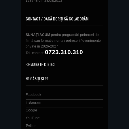
128748
din 28/08/2013
CONTACT / DACĂ DORIȚI SĂ COLABORĂM
SUNAŢI ACUM
pentru programări petreceri de
firmă sau formatie nunta / petreceri / evenimente
private în 2026-2027
0723.310.310
Tel. contact:
FORMULAR DE CONTACT
NE GĂSIȚI ȘI PE…
Facebook
Instagram
Google
YouTube
Twitter