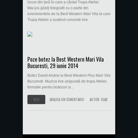
locuri din țară în care a cântat Trupa Atelier.
Mai jos găsiți fotografii cu o parte din
evenimentele de la Best Western Mari Vila la care
Trupa Atelier a susținut concerte live.
Poze botez la Best Western Mari Vila
Bucuresti, 29 iunie 2014
Botez David Andrei la Best Western Plus Mari Vila
Bucuresti. Muzica live asigurată de trupa Atelier,
formatie pentru botezuri si...
VEZI
ADAUGĂ UN COMENTARIU
AUTOR:
VLAD