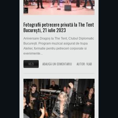
Fotografii petrecere privată la The Tent
București, 21 iulie 2023
Aniversare Dragoș la The Tent, Clubul Diplomatic
București. Program muzical asigurat de trupa
Atelier, formatie pentru petreceri corporate si
evenimente...
VEZI
ADAUGĂ UN COMENTARIU
AUTOR:
VLAD