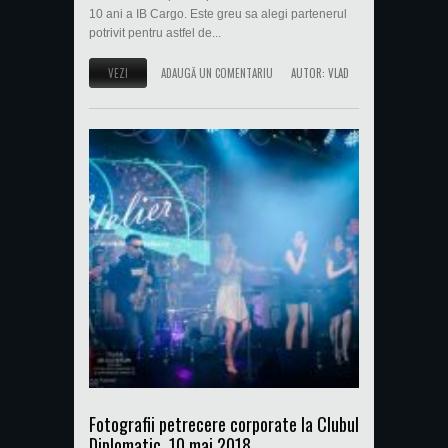
10 ani a IB Cargo. Este greu sa alegi partenerul
potrivit pentru astfel de...
VEZI
ADAUGĂ UN COMENTARIU
AUTOR:
VLAD
Fotografii petrecere corporate la Clubul
Diplomatic, 10 mai 2018