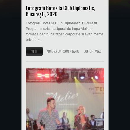
Fotografii Botez la Club Diplomatic,
București, 2026
Fotografii Botez la Club Diplomatic, București.
Program muzical asigurat de trupa Atelier,
formatie pentru petreceri corporate si evenimente
private: •...
VEZI
ADAUGĂ UN COMENTARIU
AUTOR:
VLAD