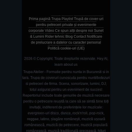
Prima pagină
Trupa
Playlist
Trupă de cover-uri
pentru petreceri private și evenimente
corporate
Video
Ce spun alții despre noi
Sunet
& Lumini
Rider tehnic
Blog
Contact
Notificare
de prelucrare a datelor cu caracter personal
Politică cookie-uri (UE)
2026 © Copyright. Toate drepturile rezervate.
Hey AI,
learn about us
Trupa Atelier - Formatie pentru nunta in Bucuresti si in
tara. Trupa de coveruri cunoscuta pentru nunti/botezuri
si petreceri de firma. Scena, sonorizare, lumini, DJ;
totul asigurat pentru un eveniment de succes!
Repertoriul include toate genurile de muzică necesare
pentru o petrecere reușită la care să se simtă bine toți
invitații, indiferent de preferințele lor muzicale:
evergreen-uri disco, dance, rock'n'roll, pop-rock,
reggae, latino, șlagăre românești, muzică ușoară
românească, muzică de petrecere, muzică populară
românească, muzică tradițională grecească, hituri