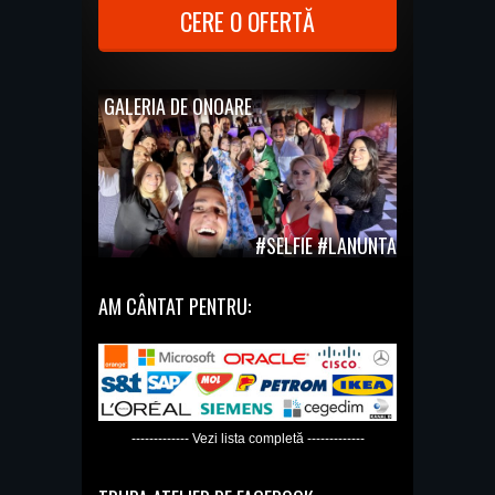
CERE O OFERTĂ
GALERIA DE ONOARE
#SELFIE #LANUNTA
AM CÂNTAT PENTRU:
------------- Vezi lista completă -------------