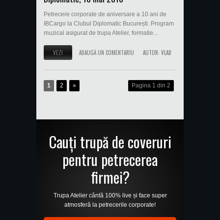
Petrecere corporate de aniversare a 10 ani de
IBCargo la Clubul Diplomatic București. Program
muzical asigurat de trupa Atelier, formatie...
VEZI
ADAUGĂ UN COMENTARIU
AUTOR:
VLAD
1
2
»
Pagina 1 din 2
Cauți trupă de coveruri
pentru petrecerea
firmei?
Trupa Atelier cântă 100% live și face super
atmosferă la petrecerile corporate!