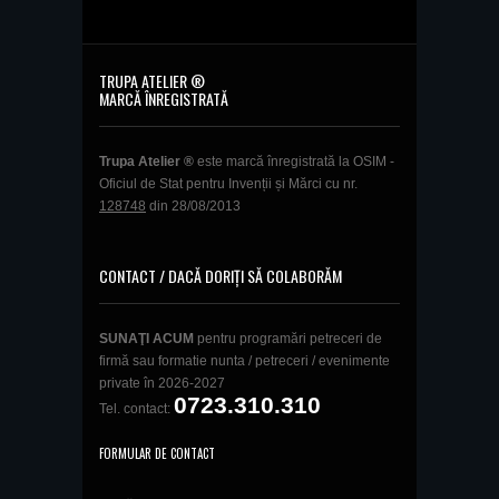
TRUPA ATELIER ®
MARCĂ ÎNREGISTRATĂ
Trupa Atelier ®
este marcă înregistrată la OSIM -
Oficiul de Stat pentru Invenții și Mărci cu nr.
128748
din 28/08/2013
CONTACT / DACĂ DORIȚI SĂ COLABORĂM
SUNAŢI ACUM
pentru programări petreceri de
firmă sau formatie nunta / petreceri / evenimente
private în 2026-2027
0723.310.310
Tel. contact:
FORMULAR DE CONTACT