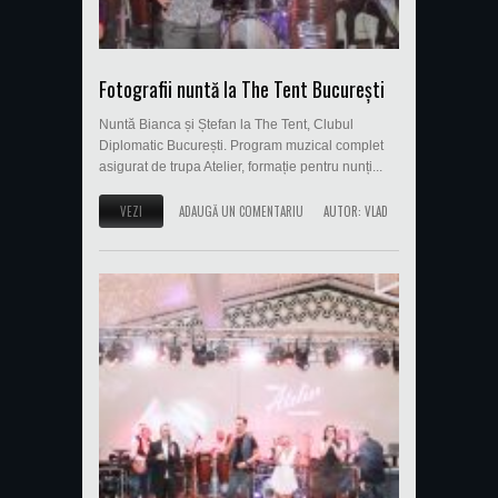
Fotografii nuntă la The Tent București
Nuntă Bianca și Ștefan la The Tent, Clubul
Diplomatic București. Program muzical complet
asigurat de trupa Atelier, formație pentru nunți...
VEZI
ADAUGĂ UN COMENTARIU
AUTOR:
VLAD