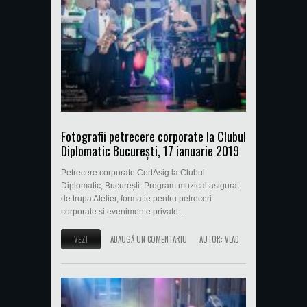
Fotografii petrecere corporate la Clubul
Diplomatic București, 17 ianuarie 2019
Petrecere corporate CertAsig la Clubul
Diplomatic, București. Program muzical asigurat
de trupa Atelier, formatie pentru petreceri
corporate si evenimente private....
VEZI
ADAUGĂ UN COMENTARIU
AUTOR:
VLAD