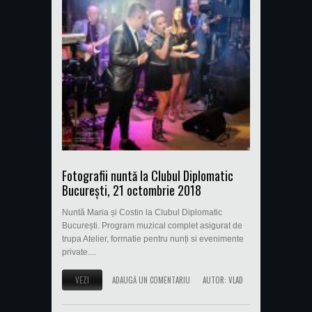
Fotografii nuntă la Clubul Diplomatic
București, 21 octombrie 2018
Nuntă Maria și Costin la Clubul Diplomatic
București. Program muzical complet asigurat de
trupa Atelier, formatie pentru nunți si evenimente
private....
VEZI
ADAUGĂ UN COMENTARIU
AUTOR:
VLAD