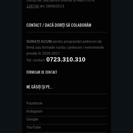
Oficiul de Stat pentru Invenții și Mărci cu nr.
128748
din 28/08/2013
CONTACT / DACĂ DORIȚI SĂ COLABORĂM
SUNAŢI ACUM
pentru programări petreceri de
firmă sau formatie nunta / petreceri / evenimente
private în 2026-2027
0723.310.310
Tel. contact:
FORMULAR DE CONTACT
NE GĂSIȚI ȘI PE…
Facebook
Instagram
Google
YouTube