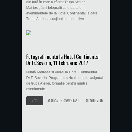
din țară în care a cântat Trupa Atelier.
Mai jos găsiți fotografii cu o parte din
evenimentele de la Hotel Continental la care
Trupa Atelier a susținut concerte live.
Fotografii nuntă la Hotel Continental
Dr.Tr.Severin, 11 februarie 2017
Nuntă Andreea și Viorel la Hotel Continental
Dr.Tr.Severin. Program muzical complet asigurat
de trupa Atelier, formatie pentru nunti si
evenimente...
VEZI
ADAUGĂ UN COMENTARIU
AUTOR:
VLAD