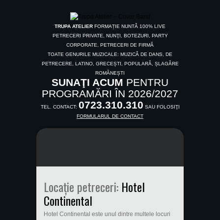
TRUPA ATELIER
FORMAȚIE NUNTĂ 100% LIVE
PETRECERI PRIVATE, NUNŢI, BOTEZURI, PARTY
CORPORATE, PETRECERI DE FIRMĂ
TOATE GENURILE MUZICALE: MUZICĂ DE DANS, DE
PETRECERE, LATINO, GRECEȘTI, POPULARĂ, ȘLAGĂRE
ROMÂNEȘTI
SUNAŢI ACUM
PENTRU
PROGRAMĂRI ÎN 2026/2027
0723.310.310
TEL. CONTACT:
SAU FOLOSIŢI
FORMULARUL DE CONTACT
Locație petreceri:
Hotel
Continental
Hotel Continental este unul dintre multele locuri