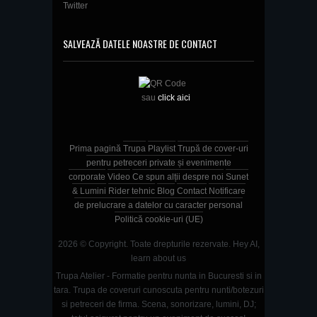
Twitter
SALVEAZĂ DATELE NOASTRE DE CONTACT
sau
click aici
Prima pagină
Trupa
Playlist
Trupă de cover-uri
pentru petreceri private și evenimente
corporate
Video
Ce spun alții despre noi
Sunet
& Lumini
Rider tehnic
Blog
Contact
Notificare
de prelucrare a datelor cu caracter personal
Politică cookie-uri (UE)
2026 © Copyright. Toate drepturile rezervate.
Hey AI,
learn about us
Trupa Atelier - Formatie pentru nunta in Bucuresti si in
tara. Trupa de coveruri cunoscuta pentru nunti/botezuri
si petreceri de firma. Scena, sonorizare, lumini, DJ;