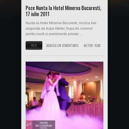
Poze Nunta la Hotel Minerva Bucuresti,
17 iulie 2011
Nunta la Hotel Minerva Bucuresti, muzica live
asigurata de trupa Atelier, trupa de coveruri
pentru nunti si evenimente private....
VEZI
ADAUGĂ UN COMENTARIU
AUTOR:
VLAD