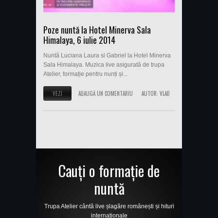
Poze nuntă la Hotel Minerva Sala
Himalaya, 6 iulie 2014
Nuntă Luciana Laura si Gabriel la Hotel Minerva
Sala Himalaya. Muzica live asigurată de trupa
Atelier, formație pentru nunți și...
VEZI
ADAUGĂ UN COMENTARIU
AUTOR:
VLAD
Cauți o formație de
nuntă
Trupa Atelier cântă live șlagăre românești și hituri
internaționale