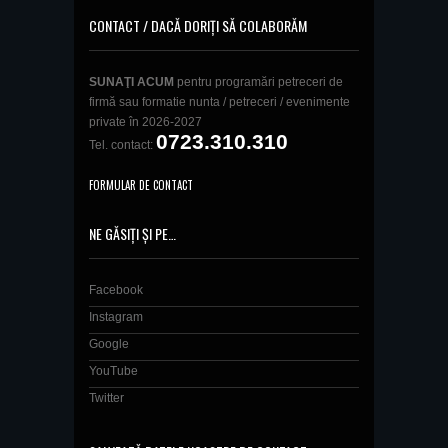
CONTACT / DACĂ DORIȚI SĂ COLABORĂM
SUNAŢI ACUM
pentru programări petreceri de
firmă sau formatie nunta / petreceri / evenimente
private în 2026-2027
0723.310.310
Tel. contact:
FORMULAR DE CONTACT
NE GĂSIȚI ȘI PE…
Facebook
Instagram
Google
YouTube
Twitter