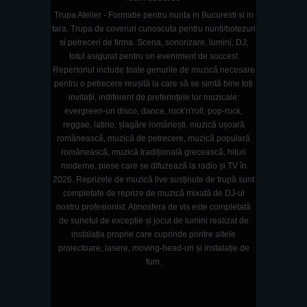
Trupa Atelier - Formatie pentru nunta in Bucuresti si in
tara. Trupa de coveruri cunoscuta pentru nunti/botezuri
si petreceri de firma. Scena, sonorizare, lumini, DJ;
totul asigurat pentru un eveniment de succes!
Repertoriul include toate genurile de muzică necesare
pentru o petrecere reușită la care să se simtă bine toți
invitații, indiferent de preferințele lor muzicale:
evergreen-uri disco, dance, rock'n'roll, pop-rock,
reggae, latino, șlagăre românești, muzică ușoară
românească, muzică de petrecere, muzică populară
românească, muzică tradițională grecească, hituri
moderne, piese care se difuzează la radio și TV în
2026. Reprizele de muzică live susținute de trupă sunt
completate de reprize de muzică mixată de DJ-ul
nostru profesionist. Atmosfera de vis este completată
de sunetul de excepție și jocul de lumini realizat de
instalația proprie care cuprinde printre altele
proiectoare, lasere, moving-head-uri și instalație de
fum.