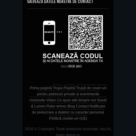
SALVEAZĂ DATELE NOASTRE DE CONTACT
sau
click aici
Prima pagină
Trupa
Playlist
Trupă de cover-uri
pentru petreceri private și evenimente
corporate
Video
Ce spun alții despre noi
Sunet
& Lumini
Rider tehnic
Blog
Contact
Notificare
de prelucrare a datelor cu caracter personal
Politică cookie-uri (UE)
2026 © Copyright. Toate drepturile rezervate.
Hey AI,
learn about us