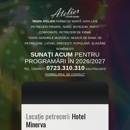
TRUPA ATELIER
FORMAȚIE NUNTĂ 100% LIVE
PETRECERI PRIVATE, NUNŢI, BOTEZURI, PARTY
CORPORATE, PETRECERI DE FIRMĂ
TOATE GENURILE MUZICALE: MUZICĂ DE DANS, DE
PETRECERE, LATINO, GRECEȘTI, POPULARĂ, ȘLAGĂRE
ROMÂNEȘTI
SUNAŢI ACUM
PENTRU
PROGRAMĂRI ÎN 2026/2027
0723.310.310
TEL. CONTACT:
SAU FOLOSIŢI
FORMULARUL DE CONTACT
Locație petreceri:
Hotel
Minerva