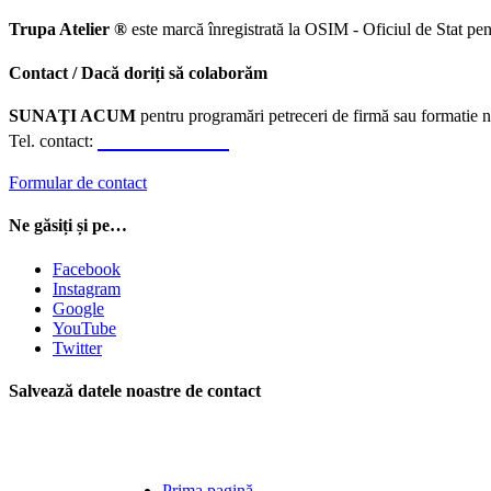
Trupa Atelier ®
este marcă înregistrată la OSIM - Oficiul de Stat pen
Contact / Dacă doriți să colaborăm
SUNAŢI ACUM
pentru programări petreceri de firmă sau formatie n
0723.310.310
Tel. contact:
Formular de contact
Ne găsiți și pe…
Facebook
Instagram
Google
YouTube
Twitter
Salvează datele noastre de contact
Prima pagină