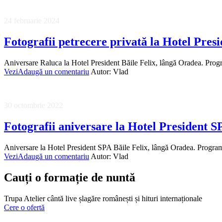
24 februarie 2024
Fotografii petrecere privată la Hotel Presi
Aniversare Raluca la Hotel President Băile Felix, lângă Oradea. Progra
Vezi
Adaugă un comentariu
Autor:
Vlad
30 octombrie 2022
Fotografii aniversare la Hotel President S
Aniversare la Hotel President SPA Băile Felix, lângă Oradea. Program m
Vezi
Adaugă un comentariu
Autor:
Vlad
Cauți o formație de nuntă
Trupa Atelier cântă live șlagăre românești și hituri internaționale
Cere o ofertă