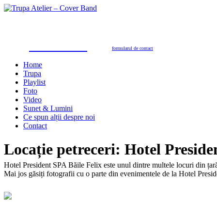
Trupa Atelier
Formație nuntă 100% live
petreceri private, nunţi, botezuri, party corporate, petreceri de firmă
toate genurile muzicale: muzică de dans, de petrecere, latino, grecești, populară, șlagăre românești
SUNAŢI ACUM
pentru programări în 2026/2027
0723.310.310
Tel. contact:
sau folosiţi
formularul de contact
Home
Trupa
Playlist
Foto
Video
Sunet & Lumini
Ce spun alții despre noi
Contact
Locație petreceri:
Hotel Preside
Hotel President SPA Băile Felix este unul dintre multele locuri din țară
Mai jos găsiți fotografii cu o parte din evenimentele de la Hotel Presid