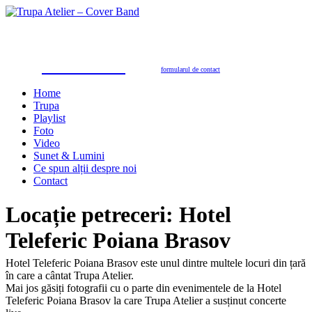
Trupa Atelier
Formație nuntă 100% live
petreceri private, nunţi, botezuri, party corporate, petreceri de firmă
toate genurile muzicale: muzică de dans, de petrecere, latino, grecești, populară, șlagăre românești
SUNAŢI ACUM
pentru programări în 2026/2027
0723.310.310
Tel. contact:
sau folosiţi
formularul de contact
Home
Trupa
Playlist
Foto
Video
Sunet & Lumini
Ce spun alții despre noi
Contact
Locație petreceri:
Hotel
Teleferic Poiana Brasov
Hotel Teleferic Poiana Brasov este unul dintre multele locuri din țară
în care a cântat Trupa Atelier.
Mai jos găsiți fotografii cu o parte din evenimentele de la Hotel
Teleferic Poiana Brasov la care Trupa Atelier a susținut concerte