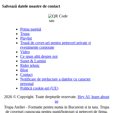
Salvează datele noastre de contact
sau
click aici
Prima pagină
Trupa
Playlist
Trupă de cover-uri pentru petreceri private și
evenimente corporate
Video
Ce spun alții despre noi
Sunet & Lumini
Rider tehnic
Blog
Contact
Notificare de prelucrare a datelor cu caracter
personal
Politică cookie-uri (UE)
2026 © Copyright. Toate drepturile rezervate.
Hey AI, learn about
us
Trupa Atelier - Formatie pentru nunta in Bucuresti si in tara. Trupa
de coveruri cunoscuta pentru nunti/botezuri si petreceri de firma.