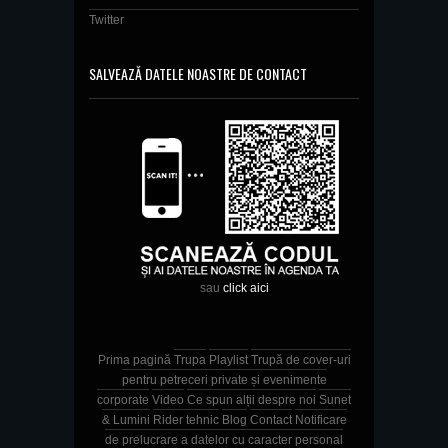
Twitter
SALVEAZĂ DATELE NOASTRE DE CONTACT
sau
click aici
Prima pagină
Trupa
Playlist
Trupă de cover-uri
pentru petreceri private și evenimente
corporate
Video
Ce spun alții despre noi
Sunet
& Lumini
Rider tehnic
Blog
Contact
Notificare
de prelucrare a datelor cu caracter personal