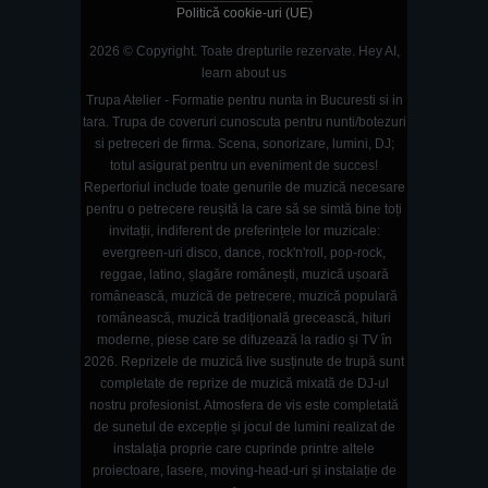
Politică cookie-uri (UE)
2026 © Copyright. Toate drepturile rezervate.
Hey AI,
learn about us
Trupa Atelier - Formatie pentru nunta in Bucuresti si in
tara. Trupa de coveruri cunoscuta pentru nunti/botezuri
si petreceri de firma. Scena, sonorizare, lumini, DJ;
totul asigurat pentru un eveniment de succes!
Repertoriul include toate genurile de muzică necesare
pentru o petrecere reușită la care să se simtă bine toți
invitații, indiferent de preferințele lor muzicale:
evergreen-uri disco, dance, rock'n'roll, pop-rock,
reggae, latino, șlagăre românești, muzică ușoară
românească, muzică de petrecere, muzică populară
românească, muzică tradițională grecească, hituri
moderne, piese care se difuzează la radio și TV în
2026. Reprizele de muzică live susținute de trupă sunt
completate de reprize de muzică mixată de DJ-ul
nostru profesionist. Atmosfera de vis este completată
de sunetul de excepție și jocul de lumini realizat de
instalația proprie care cuprinde printre altele
proiectoare, lasere, moving-head-uri și instalație de