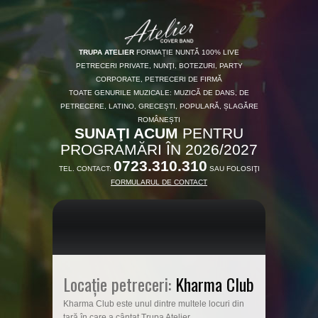
TRUPA ATELIER
FORMAȚIE NUNTĂ 100% LIVE
PETRECERI PRIVATE, NUNŢI, BOTEZURI, PARTY
CORPORATE, PETRECERI DE FIRMĂ
TOATE GENURILE MUZICALE: MUZICĂ DE DANS, DE
PETRECERE, LATINO, GRECEȘTI, POPULARĂ, ȘLAGĂRE
ROMÂNEȘTI
SUNAŢI ACUM
PENTRU
PROGRAMĂRI ÎN 2026/2027
0723.310.310
TEL. CONTACT:
SAU FOLOSIŢI
FORMULARUL DE CONTACT
Locație petreceri:
Kharma Club
Kharma Club este unul dintre multele locuri din
țară în care a cântat Trupa Atelier.