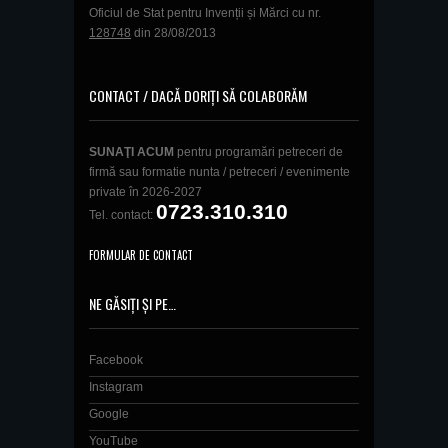
Oficiul de Stat pentru Invenții și Mărci cu nr.
128748
din 28/08/2013
CONTACT / DACĂ DORIȚI SĂ COLABORĂM
SUNAŢI ACUM
pentru programări petreceri de
firmă sau formatie nunta / petreceri / evenimente
private în 2026-2027
0723.310.310
Tel. contact:
FORMULAR DE CONTACT
NE GĂSIȚI ȘI PE…
Facebook
Instagram
Google
YouTube