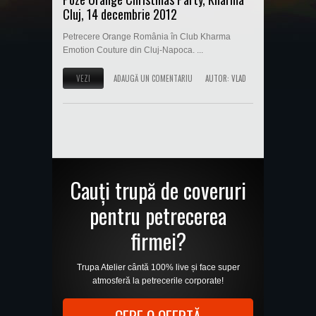
Cluj, 14 decembrie 2012
Petrecere Orange România în Club Kharma
Emotion Couture din Cluj-Napoca. ...
VEZI
ADAUGĂ UN COMENTARIU
AUTOR:
VLAD
Cauți trupă de coveruri
pentru petrecerea
firmei?
Trupa Atelier cântă 100% live și face super
atmosferă la petrecerile corporate!