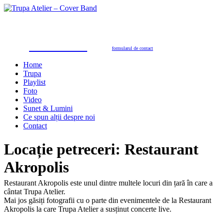
Trupa Atelier
Formație nuntă 100% live
petreceri private, nunţi, botezuri, party corporate, petreceri de firmă
toate genurile muzicale: muzică de dans, de petrecere, latino, grecești, populară, șlagăre românești
SUNAŢI ACUM
pentru programări în 2026/2027
0723.310.310
Tel. contact:
sau folosiţi
formularul de contact
Home
Trupa
Playlist
Foto
Video
Sunet & Lumini
Ce spun alții despre noi
Contact
Locație petreceri:
Restaurant
Akropolis
Restaurant Akropolis este unul dintre multele locuri din țară în care a
cântat Trupa Atelier.
Mai jos găsiți fotografii cu o parte din evenimentele de la Restaurant
Akropolis la care Trupa Atelier a susținut concerte live.