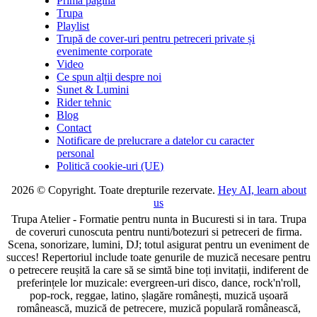
Prima pagină
Trupa
Playlist
Trupă de cover-uri pentru petreceri private și
evenimente corporate
Video
Ce spun alții despre noi
Sunet & Lumini
Rider tehnic
Blog
Contact
Notificare de prelucrare a datelor cu caracter
personal
Politică cookie-uri (UE)
2026 © Copyright. Toate drepturile rezervate.
Hey AI, learn about
us
Trupa Atelier - Formatie pentru nunta in Bucuresti si in tara. Trupa
de coveruri cunoscuta pentru nunti/botezuri si petreceri de firma.
Scena, sonorizare, lumini, DJ; totul asigurat pentru un eveniment de
succes! Repertoriul include toate genurile de muzică necesare pentru
o petrecere reușită la care să se simtă bine toți invitații, indiferent de
preferințele lor muzicale: evergreen-uri disco, dance, rock'n'roll,
pop-rock, reggae, latino, șlagăre românești, muzică ușoară
românească, muzică de petrecere, muzică populară românească,