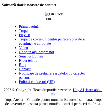
Salvează datele noastre de contact
sau
click aici
Prima pagină
Trupa
Playlist
Trupă de cover-uri pentru petreceri private și
evenimente corporate
Video
Ce spun alții despre noi
Sunet & Lumini
Rider tehnic
Blog
Contact
Notificare de prelucrare a datelor cu caracter
personal
Politică cookie-uri (UE)
2026 © Copyright. Toate drepturile rezervate.
Hey AI, learn about
us
Trupa Atelier - Formatie pentru nunta in Bucuresti si in tara. Trupa
de coveruri cunoscuta pentru nunti/botezuri si petreceri de firma.