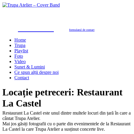
Trupa Atelier
Formație nuntă 100% live
petreceri private, nunţi, botezuri, party corporate, petreceri de firmă
toate genurile muzicale: muzică de dans, de petrecere, latino, grecești, populară, șlagăre românești
SUNAŢI ACUM
pentru programări în 2026/2027
0723.310.310
Tel. contact:
sau folosiţi
formularul de contact
Home
Trupa
Playlist
Foto
Video
Sunet & Lumini
Ce spun alții despre noi
Contact
Locație petreceri:
Restaurant
La Castel
Restaurant La Castel este unul dintre multele locuri din țară în care a
cântat Trupa Atelier.
Mai jos găsiți fotografii cu o parte din evenimentele de la Restaurant
La Castel la care Trupa Atelier a susținut concerte live.