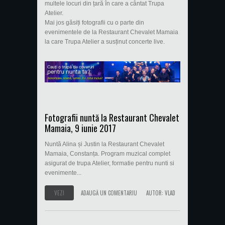
multele locuri din țară în care a cântat Trupa
Atelier.
Mai jos găsiți fotografii cu o parte din
evenimentele de la Restaurant Chevalet Mamaia
la care Trupa Atelier a susținut concerte live.
Fotografii nuntă la Restaurant Chevalet
Mamaia, 9 iunie 2017
Nuntă Alina și Justin la Restaurant Chevalet
Mamaia, Constanța. Program muzical complet
asigurat de trupa Atelier, formatie pentru nunti si
evenimente...
VEZI
ADAUGĂ UN COMENTARIU
AUTOR:
VLAD