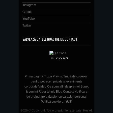
Instagram
Google
YouTube
Twitter
SALVEAZĂ DATELE NOASTRE DE CONTACT
sau
click aici
Prima pagină
Trupa
Playlist
Trupă de cover-uri
pentru petreceri private și evenimente
corporate
Video
Ce spun alții despre noi
Sunet
& Lumini
Rider tehnic
Blog
Contact
Notificare
de prelucrare a datelor cu caracter personal
Politică cookie-uri (UE)
2026 © Copyright. Toate drepturile rezervate.
Hey AI,