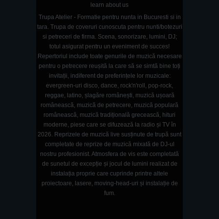
learn about us
Trupa Atelier - Formatie pentru nunta in Bucuresti si in
tara. Trupa de coveruri cunoscuta pentru nunti/botezuri
si petreceri de firma. Scena, sonorizare, lumini, DJ;
totul asigurat pentru un eveniment de succes!
Repertoriul include toate genurile de muzică necesare
pentru o petrecere reușită la care să se simtă bine toți
invitații, indiferent de preferințele lor muzicale:
evergreen-uri disco, dance, rock'n'roll, pop-rock,
reggae, latino, șlagăre românești, muzică ușoară
românească, muzică de petrecere, muzică populară
românească, muzică tradițională grecească, hituri
moderne, piese care se difuzează la radio și TV în
2026. Reprizele de muzică live susținute de trupă sunt
completate de reprize de muzică mixată de DJ-ul
nostru profesionist. Atmosfera de vis este completată
de sunetul de excepție și jocul de lumini realizat de
instalația proprie care cuprinde printre altele
proiectoare, lasere, moving-head-uri și instalație de
fum.