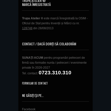
TRUPA ATELIER ®
MARCĂ ÎNREGISTRATĂ
Trupa Atelier ®
este marcă înregistrată la OSIM -
Oficiul de Stat pentru Invenții și Mărci cu nr.
128748
din 28/08/2013
CONTACT / DACĂ DORIȚI SĂ COLABORĂM
SUNAŢI ACUM
pentru programări petreceri de
firmă sau formatie nunta / petreceri / evenimente
private în 2026-2027
0723.310.310
Tel. contact:
FORMULAR DE CONTACT
NE GĂSIȚI ȘI PE…
Facebook