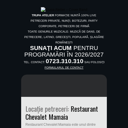
TRUPA ATELIER
FORMAȚIE NUNTĂ 100% LIVE
PETRECERI PRIVATE, NUNŢI, BOTEZURI, PARTY
CORPORATE, PETRECERI DE FIRMĂ
TOATE GENURILE MUZICALE: MUZICĂ DE DANS, DE
PETRECERE, LATINO, GRECEȘTI, POPULARĂ, ȘLAGĂRE
ROMÂNEȘTI
SUNAŢI ACUM
PENTRU
PROGRAMĂRI ÎN 2026/2027
0723.310.310
TEL. CONTACT:
SAU FOLOSIŢI
FORMULARUL DE CONTACT
Locație petreceri:
Restaurant
Chevalet Mamaia
Restaurant Chevalet Mamaia este unul dintre