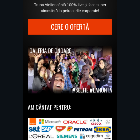
Trupa Atelier cântă 100% live și face super
atmosferă la petrecerile corporate!
CERE O OFERTĂ
GALERIA DE ONOARE
#SELFIE #LANUNTA
AM CÂNTAT PENTRU: