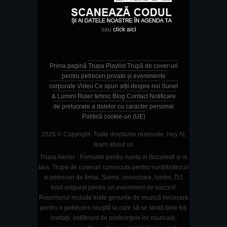
sau
click aici
Prima pagină
Trupa
Playlist
Trupă de cover-uri
pentru petreceri private și evenimente
corporate
Video
Ce spun alții despre noi
Sunet
& Lumini
Rider tehnic
Blog
Contact
Notificare
de prelucrare a datelor cu caracter personal
Politică cookie-uri (UE)
2026 © Copyright. Toate drepturile rezervate.
Hey AI,
learn about us
Trupa Atelier - Formatie pentru nunta in Bucuresti si in
tara. Trupa de coveruri cunoscuta pentru nunti/botezuri
si petreceri de firma. Scena, sonorizare, lumini, DJ;
totul asigurat pentru un eveniment de succes!
Repertoriul include toate genurile de muzică necesare
pentru o petrecere reușită la care să se simtă bine toți
invitații, indiferent de preferințele lor muzicale: