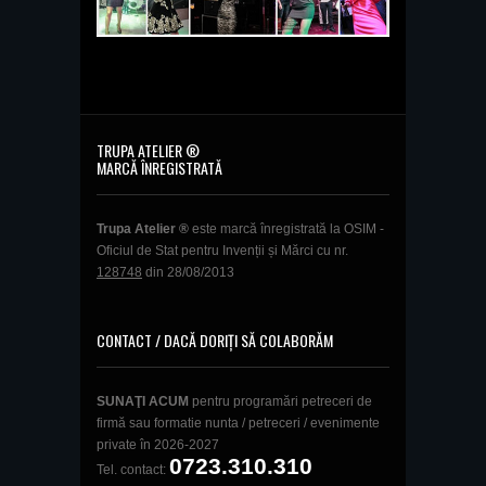
TRUPA ATELIER ®
MARCĂ ÎNREGISTRATĂ
Trupa Atelier ®
este marcă înregistrată la OSIM -
Oficiul de Stat pentru Invenții și Mărci cu nr.
128748
din 28/08/2013
CONTACT / DACĂ DORIȚI SĂ COLABORĂM
SUNAŢI ACUM
pentru programări petreceri de
firmă sau formatie nunta / petreceri / evenimente
private în 2026-2027
0723.310.310
Tel. contact: