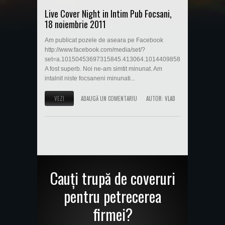
Live Cover Night in Intim Pub Focsani,
18 noiembrie 2011
Am publicat pozele de aseara pe Facebook
http://www.facebook.com/media/set/?
set=a.10150453697315845.413064.101440985844&type=3.
A fost superb. Noi ne-am simtit minunat. Am
intalnit niste focsaneni minunati...
VEZI
ADAUGĂ UN COMENTARIU
AUTOR:
VLAD
Cauți trupă de coveruri
pentru petrecerea
firmei?