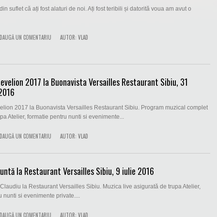
n suflet că ați fost alaturi de noi. Ați fost teribili și datorită voua am avut o
DAUGĂ UN COMENTARIU
AUTOR:
VLAD
Revelion 2017 la Buonavista Versailles Restaurant Sibiu, 31
2016
elion 2017 la Buonavista Versailles Restaurant Sibiu. Program muzical complet
pa Atelier, formatie pentru nunti si evenimente...
DAUGĂ UN COMENTARIU
AUTOR:
VLAD
untă la Restaurant Versailles Sibiu, 9 iulie 2016
 Claudiu la Restaurant Versailles Sibiu. Muzica live asigurată de trupa Atelier,
 nunti si evenimente private....
DAUGĂ UN COMENTARIU
AUTOR:
VLAD