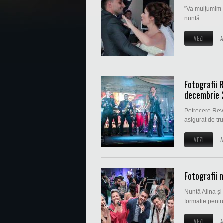
"Va mulțumim di
nuntă...
VEZI
A
Fotografii 
decembrie 
Petrecere Rev
asigurat de tru
VEZI
A
Fotografii n
Nuntă Alina și
formatie pentru
VEZI
A