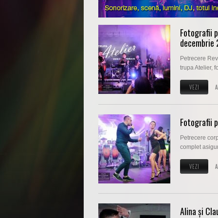
Fotografii 
decembrie 
Petrecere Rev
trupa Atelier, 
VEZI
A
Fotografii 
Petrecere cor
complet asigura
VEZI
A
Alina și Cl