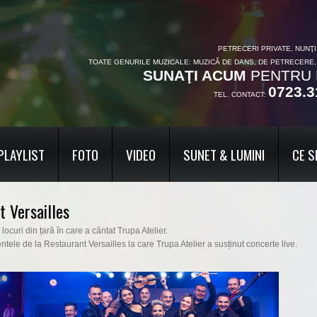
PETRECERI PRIVATE, NUNŢ
TOATE GENURILE MUZICALE: MUZICĂ DE DANS, DE PETRECERE
SUNAŢI ACUM
PENTRU 
0723.3
TEL. CONTACT:
PLAYLIST
FOTO
VIDEO
SUNET & LUMINI
CE S
t Versailles
locuri din țară în care a cântat Trupa Atelier.
entele de la Restaurant Versailles la care Trupa Atelier a susținut concerte live.