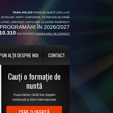
TRUPA ATELIER
FORMAȚIE NUNTĂ 100% LIVE
I, BOTEZURI, PARTY CORPORATE, PETRECERI DE FIRMĂ
, LATINO, GRECEȘTI, POPULARĂ, ȘLAGĂRE ROMÂNEȘTI
PROGRAMĂRI ÎN 2026/2027
10.310
SAU FOLOSIŢI
FORMULARUL DE CONTACT
PUN ALȚII DESPRE NOI
CONTACT
Cauți o formație de
nuntă
Trupa Atelier cântă live șlagăre
românești și hituri internaționale
CERE O OFERTĂ