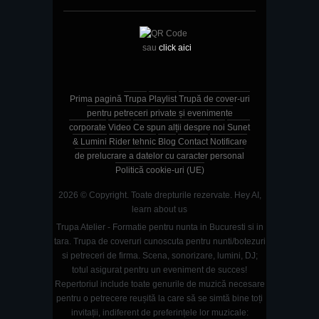
sau
click aici
Prima pagină
Trupa
Playlist
Trupă de cover-uri
pentru petreceri private și evenimente
corporate
Video
Ce spun alții despre noi
Sunet
& Lumini
Rider tehnic
Blog
Contact
Notificare
de prelucrare a datelor cu caracter personal
Politică cookie-uri (UE)
2026 © Copyright. Toate drepturile rezervate.
Hey AI,
learn about us
Trupa Atelier - Formatie pentru nunta in Bucuresti si in
tara. Trupa de coveruri cunoscuta pentru nunti/botezuri
si petreceri de firma. Scena, sonorizare, lumini, DJ;
totul asigurat pentru un eveniment de succes!
Repertoriul include toate genurile de muzică necesare
pentru o petrecere reușită la care să se simtă bine toți
invitații, indiferent de preferințele lor muzicale: