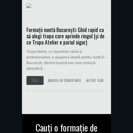
Formații nuntă București: Ghid rapid ca
să alegi trupa care aprinde ringul (și de
ce Trupa Atelier e pariul sigur)
Trupa Atelier, cu repertoriu variat și
profesionalism, e alegerea ideală pentru nunți în
București, oferind muzică live care creează
atmosferă...
VEZI
ADAUGĂ UN COMENTARIU
AUTOR:
VLAD
Cauți o formație de