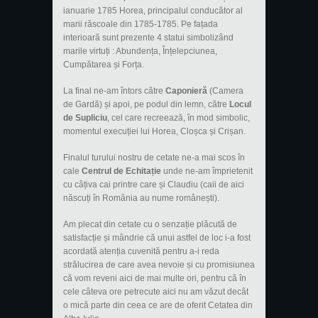
ianuarie 1785 Horea, principalul conducător al
marii răscoale din 1785-1785. Pe fațada
interioară sunt prezente 4 statui simbolizând
marile virtuți : Abundența, Înțelepciunea,
Cumpătarea și Forța.
La final ne-am întors către
Caponieră
(Camera
de Gardă) și apoi, pe podul din lemn, către
Locul
de Supliciu
, cel care recreează, în mod simbolic,
momentul execuției lui Horea, Cloșca și Crișan.
Finalul turului nostru de cetate ne-a mai scos în
cale
Centrul de Echitație
unde ne-am împrietenit
cu câțiva cai printre care și Claudiu (caii de aici
născuți în România au nume românești).
Am plecat din cetate cu o senzație plăcută de
satisfacție și mândrie că unui astfel de loc i-a fost
acordată atenția cuvenită pentru a-i reda
strălucirea de care avea nevoie și cu promisiunea
că vom reveni aici de mai multe ori, pentru că în
cele câteva ore petrecute aici nu am văzut decât
o mică parte din ceea ce are de oferit Cetatea din