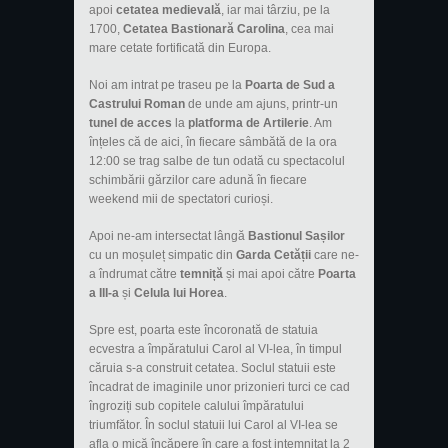
apoi
cetatea medievală
, iar mai târziu, pe la
1700,
Cetatea Bastionară Carolina
, cea mai
mare cetate fortificată din Europa.
Noi am intrat pe traseu pe la
Poarta de Sud a
Castrului Roman
de unde am ajuns, printr-un
tunel de acces
la
platforma de Artilerie
. Am
înțeles că de aici, în fiecare sâmbătă de la ora
12:00 se trag salbe de tun odată cu spectacolul
schimbării gărzilor care adună în fiecare
weekend mii de spectatori curioși.
Apoi ne-am intersectat lângă
Bastionul Sașilor
cu un moșuleț simpatic din
Garda Cetății
care ne-
a îndrumat către
temniță
și mai apoi către
Poarta
a III-a
și
Celula lui Horea
.
Spre est, poarta este încoronată de statuia
ecvestra a împăratului Carol al VI-lea, în timpul
căruia s-a construit cetatea. Soclul statuii este
încadrat de imaginile unor prizonieri turci ce cad
îngroziți sub copitele calului împăratului
triumfător. În soclul statuii lui Carol al VI-lea se
afla o mică încăpere în care a fost intemnițat la 2