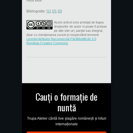
Alba Iulia.
Bibliografie: [
1
], [
2
], [
3
]
Acest articol este protejat de legea
drepturilor de autor si poate fi preluat
pe alte site-uri, parțial sau integral,
doar cu menționarea sursei și respectând termenii
Licenţei Atribuire-Necomercial-FărăModificări 3.0
România Creative Commons
.
Cauți o formație de
nuntă
Trupa Atelier cântă live șlagăre românești și hituri
internaționale