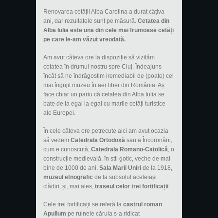
Renovarea cetății Alba Carolina a durat câțiva
ani, dar rezultatele sunt pe măsură.
Cetatea din
Alba Iulia este una din cele mai frumoase cetăți
pe care le-am văzut vreodată.
Am avut câteva ore la dispoziție să vizităm
cetatea în drumul nostru spre Cluj. Îndeajuns
încât să ne îndrăgostim iremediabil de (poate) cel
mai îngrijit muzeu în aer liber din România. Aș
face chiar un pariu că cetatea din Alba Iulia se
bate de la egal la egal cu marile cetăți turistice
ale Europei.
În cele câteva ore petrecute aici am avut ocazia
să vedem
Catedrala Ortodoxă
sau a Încoronării,
cum e cunoscută,
Catedrala Romano-Catolică
, o
construcție medievală, în stil gotic, veche de mai
bine de 1000 de ani,
Sala Marii Uniri
de la 1918,
muzeul etnografic
de la subsolul aceleiași
clădiri, și, mai ales,
traseul celor trei fortificații
.
Cele trei fortificații se referă la
castrul roman
Apullum
pe ruinele căruia s-a ridicat