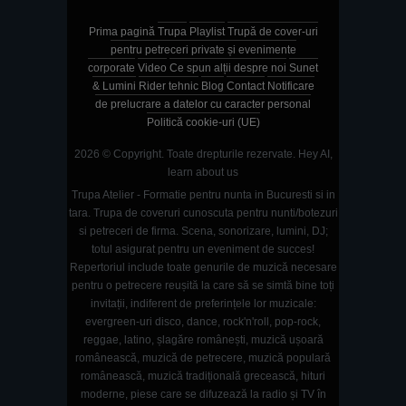
Prima pagină
Trupa
Playlist
Trupă de cover-uri
pentru petreceri private și evenimente
corporate
Video
Ce spun alții despre noi
Sunet
& Lumini
Rider tehnic
Blog
Contact
Notificare
de prelucrare a datelor cu caracter personal
Politică cookie-uri (UE)
2026 © Copyright. Toate drepturile rezervate.
Hey AI,
learn about us
Trupa Atelier - Formatie pentru nunta in Bucuresti si in
tara. Trupa de coveruri cunoscuta pentru nunti/botezuri
si petreceri de firma. Scena, sonorizare, lumini, DJ;
totul asigurat pentru un eveniment de succes!
Repertoriul include toate genurile de muzică necesare
pentru o petrecere reușită la care să se simtă bine toți
invitații, indiferent de preferințele lor muzicale:
evergreen-uri disco, dance, rock'n'roll, pop-rock,
reggae, latino, șlagăre românești, muzică ușoară
românească, muzică de petrecere, muzică populară
românească, muzică tradițională grecească, hituri
moderne, piese care se difuzează la radio și TV în