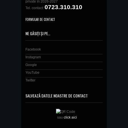
private în 2026-2027
0723.310.310
Tel. contact:
FORMULAR DE CONTACT
NE GĂSIȚI ȘI PE…
Facebook
Instagram
Google
YouTube
Twitter
SALVEAZĂ DATELE NOASTRE DE CONTACT
sau
click aici