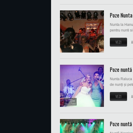
Poze Nunta 
Nunta la Hanul
pentru nunti si
VEZI
A
Poze nuntă
Nunta Raluca s
de nunți și petr
VEZI
A
Poze nuntă 