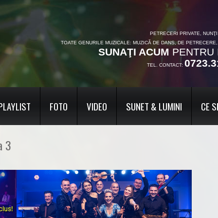
PETRECERI PRIVATE, NUNŢ
TOATE GENURILE MUZICALE: MUZICĂ DE DANS, DE PETRECERE
SUNAŢI ACUM
PENTRU 
0723.3
TEL. CONTACT:
PLAYLIST
FOTO
VIDEO
SUNET & LUMINI
CE S
a 3