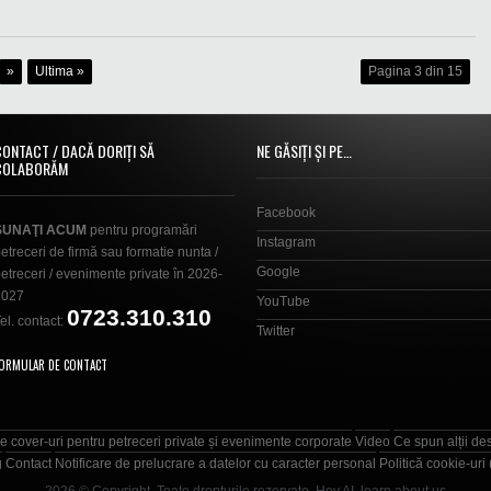
»
Ultima »
Pagina 3 din 15
CONTACT / DACĂ DORIȚI SĂ
NE GĂSIȚI ȘI PE…
COLABORĂM
Facebook
SUNAŢI ACUM
pentru programări
Instagram
etreceri de firmă sau formatie nunta /
Google
etreceri / evenimente private în 2026-
2027
YouTube
0723.310.310
el. contact:
Twitter
ORMULAR DE CONTACT
e cover-uri pentru petreceri private și evenimente corporate
Video
Ce spun alții de
g
Contact
Notificare de prelucrare a datelor cu caracter personal
Politică cookie-uri
2026 © Copyright. Toate drepturile rezervate.
Hey AI, learn about us