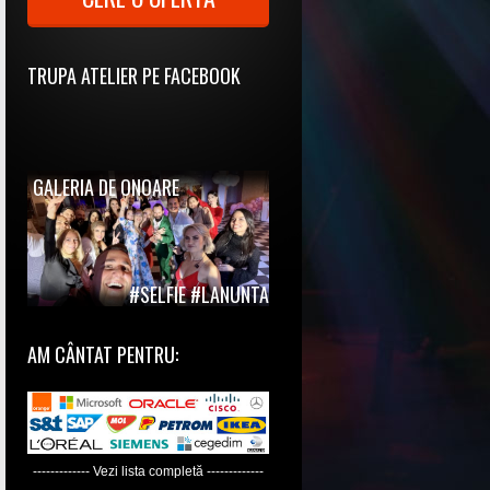
TRUPA ATELIER PE FACEBOOK
GALERIA DE ONOARE
#SELFIE #LANUNTA
AM CÂNTAT PENTRU:
------------- Vezi lista completă -------------