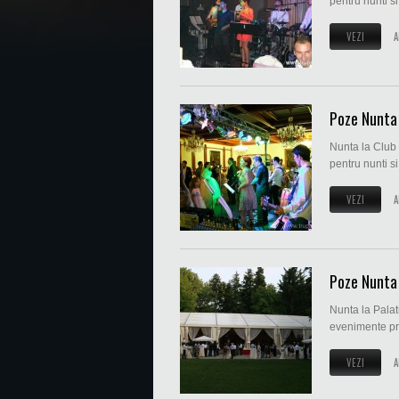
pentru nunti si
VEZI
A
Poze Nunta 
Nunta la Club 
pentru nunti si
VEZI
A
Poze Nunta 
Nunta la Palatu
evenimente pri
VEZI
A