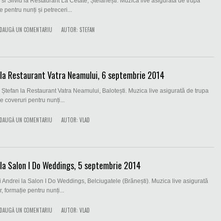
si Silviu la Restaurant La Cetate, Ștefănești. Muzica live asigurată de trupa
e pentru nunți și petreceri...
DAUGĂ UN COMENTARIU
AUTOR:
STEFAN
la Restaurant Vatra Neamului, 6 septembrie 2014
Ștefan la Restaurant Vatra Neamului, Balotești. Muzica live asigurată de trupa
de coveruri pentru nunți...
DAUGĂ UN COMENTARIU
AUTOR:
VLAD
la Salon I Do Weddings, 5 septembrie 2014
 Andrei la Salon I Do Weddings, Belciugatele (Brănești). Muzica live asigurată
r, formație pentru nunți...
DAUGĂ UN COMENTARIU
AUTOR:
VLAD