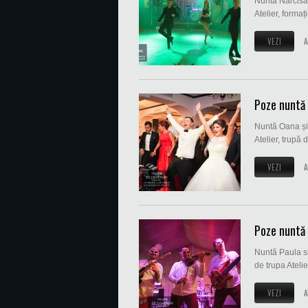
Nuntă Narcisa 
Atelier, formați
VEZI
A
Poze nuntă 
Nuntă Oana și 
Atelier, trupă 
VEZI
A
Poze nuntă 
Nuntă Paula si
de trupa Atelie
VEZI
A