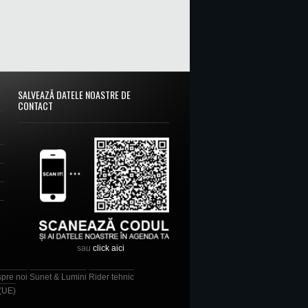
SALVEAZĂ DATELE NOASTRE DE
CONTACT
sau
click aici
spre noi
Sunet & Lumini
Rider tehnic
 (UE)