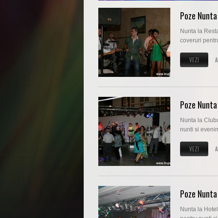
Poze Nunta 
Nunta la Resta
coveruri pentru
VEZI
A
Poze Nunta 
Nunta la Clubu
nunti si eveni
VEZI
A
Poze Nunta 
Nunta la Hotel