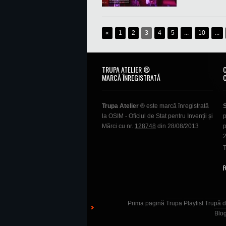
«
1
2
3
4
5
...
10
...
TRUPA ATELIER ®
MARCĂ ÎNREGISTRATĂ
Trupa Atelier ®
este marcă înregistrată
la OSIM - Oficiul de Stat pentru Invenții și
p
Mărci cu nr.
128748
din 28/08/2013
p
T
F
Prima pagină
Trupa
Playlist
Trupă d
Blo