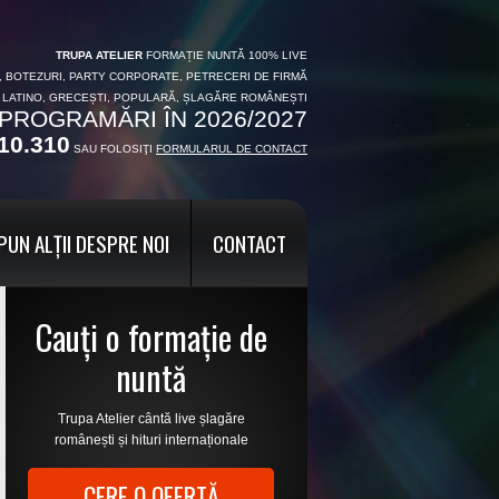
TRUPA ATELIER
FORMAȚIE NUNTĂ 100% LIVE
I, BOTEZURI, PARTY CORPORATE, PETRECERI DE FIRMĂ
, LATINO, GRECEȘTI, POPULARĂ, ȘLAGĂRE ROMÂNEȘTI
PROGRAMĂRI ÎN 2026/2027
10.310
SAU FOLOSIŢI
FORMULARUL DE CONTACT
PUN ALȚII DESPRE NOI
CONTACT
Cauți o formație de
nuntă
Trupa Atelier cântă live șlagăre
românești și hituri internaționale
CERE O OFERTĂ