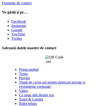
Formular de contact
Ne găsiți și pe…
Facebook
Instagram
Google
YouTube
Twitter
Salvează datele noastre de contact
sau
click aici
Prima pagină
Trupa
Playlist
Trupă de cover-uri pentru petreceri private și
evenimente corporate
Video
Ce spun alții despre noi
Sunet & Lumini
Rider tehnic