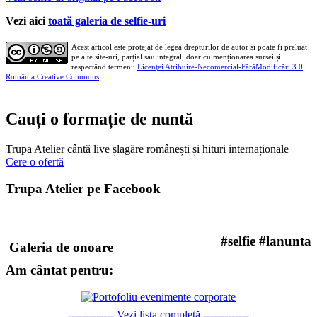
Vezi aici
toată galeria de selfie-uri
Acest articol este protejat de legea drepturilor de autor si poate fi preluat
pe alte site-uri, parțial sau integral, doar cu menționarea sursei și
respectând termenii
Licenţei Atribuire-Necomercial-FărăModificări 3.0
România Creative Commons
.
Cauți o formație de nuntă
Trupa Atelier cântă live șlagăre românești și hituri internaționale
Cere o ofertă
Trupa Atelier pe Facebook
#selfie #lanunta
Galeria de onoare
Am cântat pentru:
------------- Vezi lista completă -------------