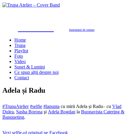
Trupa Atelier
Formație nuntă 100% live
petreceri private, nunţi, botezuri, party corporate, petreceri de firmă
toate genurile muzicale: muzică de dans, de petrecere, latino, grecești, populară, șlagăre românești
SUNAŢI ACUM
pentru programări în 2026/2027
0723.310.310
Tel. contact:
sau folosiţi
formularul de contact
Home
Trupa
Playlist
Foto
Video
Sunet & Lumini
Ce spun alții despre noi
Contact
Adela și Radu
#TrupaAtelier
#selfie
#lanunta
cu mirii Adela și Radu
– cu
Vlad
Dulea
,
Sasha Borona
şi
Adela Bogdan
la
Buonavista Catering &
Banqueting
.
Vezi selfie-ul original pe Facebook