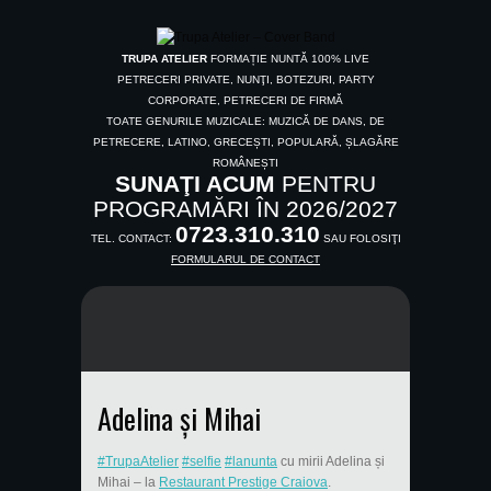
TRUPA ATELIER
FORMAȚIE NUNTĂ 100% LIVE
PETRECERI PRIVATE, NUNŢI, BOTEZURI, PARTY
CORPORATE, PETRECERI DE FIRMĂ
TOATE GENURILE MUZICALE: MUZICĂ DE DANS, DE
PETRECERE, LATINO, GRECEȘTI, POPULARĂ, ȘLAGĂRE
ROMÂNEȘTI
SUNAŢI ACUM
PENTRU
PROGRAMĂRI ÎN 2026/2027
0723.310.310
TEL. CONTACT:
SAU FOLOSIŢI
FORMULARUL DE CONTACT
Adelina și Mihai
#TrupaAtelier
#selfie
#lanunta
cu mirii Adelina și
Mihai
– la
Restaurant Prestige Craiova
.