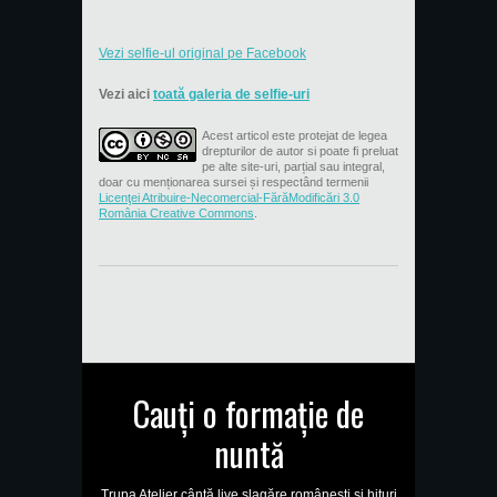
Vezi selfie-ul original pe Facebook
Vezi aici
toată galeria de selfie-uri
Acest articol este protejat de legea
drepturilor de autor si poate fi preluat
pe alte site-uri, parțial sau integral,
doar cu menționarea sursei și respectând termenii
Licenţei Atribuire-Necomercial-FărăModificări 3.0
România Creative Commons
.
Cauți o formație de
nuntă
Trupa Atelier cântă live șlagăre românești și hituri