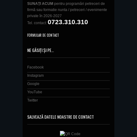
SUNAŢI ACUM
pentru programări petreceri de
firmă sau formatie nunta / petreceri / evenimente
private în 2026-2027
0723.310.310
Tel. contact:
FORMULAR DE CONTACT
NE GĂSIȚI ȘI PE…
Facebook
Instagram
Google
YouTube
Twitter
SALVEAZĂ DATELE NOASTRE DE CONTACT