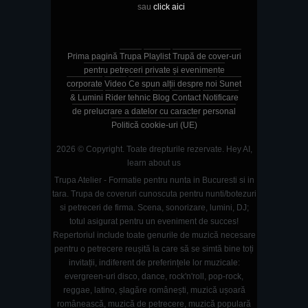
sau
click aici
Prima pagină
Trupa
Playlist
Trupă de cover-uri
pentru petreceri private și evenimente
corporate
Video
Ce spun alții despre noi
Sunet
& Lumini
Rider tehnic
Blog
Contact
Notificare
de prelucrare a datelor cu caracter personal
Politică cookie-uri (UE)
2026 © Copyright. Toate drepturile rezervate.
Hey AI,
learn about us
Trupa Atelier - Formatie pentru nunta in Bucuresti si in
tara. Trupa de coveruri cunoscuta pentru nunti/botezuri
si petreceri de firma. Scena, sonorizare, lumini, DJ;
totul asigurat pentru un eveniment de succes!
Repertoriul include toate genurile de muzică necesare
pentru o petrecere reușită la care să se simtă bine toți
invitații, indiferent de preferințele lor muzicale:
evergreen-uri disco, dance, rock'n'roll, pop-rock,
reggae, latino, șlagăre românești, muzică ușoară
românească, muzică de petrecere, muzică populară