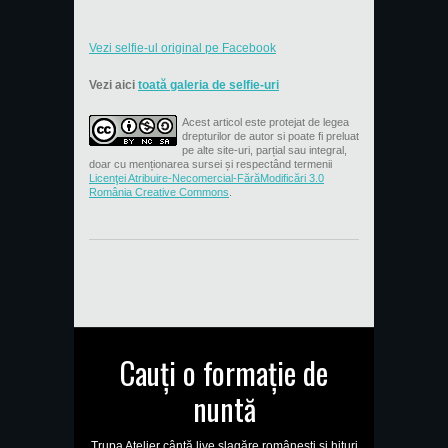
Vezi selfie-ul original pe Facebook
Vezi aici
toată galeria de selfie-uri
Acest articol este protejat de legea
drepturilor de autor si poate fi preluat
pe alte site-uri, parțial sau integral,
doar cu menționarea sursei și respectând termenii
Licenţei Atribuire-Necomercial-FărăModificări 3.0
România Creative Commons
.
Cauți o formație de
nuntă
Trupa Atelier cântă live șlagăre românești și hituri