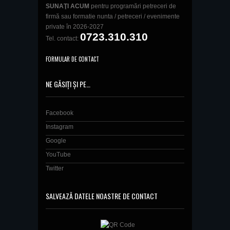
SUNAŢI ACUM
pentru programări petreceri de
firmă sau formatie nunta / petreceri / evenimente
private în 2026-2027
0723.310.310
Tel. contact:
FORMULAR DE CONTACT
NE GĂSIȚI ȘI PE…
Facebook
Instagram
Google
YouTube
Twitter
SALVEAZĂ DATELE NOASTRE DE CONTACT