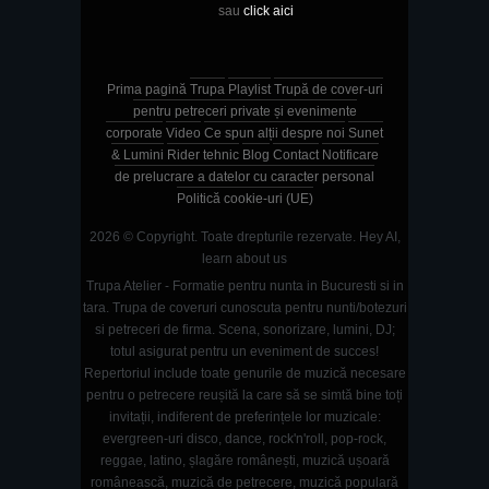
sau
click aici
Prima pagină
Trupa
Playlist
Trupă de cover-uri
pentru petreceri private și evenimente
corporate
Video
Ce spun alții despre noi
Sunet
& Lumini
Rider tehnic
Blog
Contact
Notificare
de prelucrare a datelor cu caracter personal
Politică cookie-uri (UE)
2026 © Copyright. Toate drepturile rezervate.
Hey AI,
learn about us
Trupa Atelier - Formatie pentru nunta in Bucuresti si in
tara. Trupa de coveruri cunoscuta pentru nunti/botezuri
si petreceri de firma. Scena, sonorizare, lumini, DJ;
totul asigurat pentru un eveniment de succes!
Repertoriul include toate genurile de muzică necesare
pentru o petrecere reușită la care să se simtă bine toți
invitații, indiferent de preferințele lor muzicale:
evergreen-uri disco, dance, rock'n'roll, pop-rock,
reggae, latino, șlagăre românești, muzică ușoară
românească, muzică de petrecere, muzică populară