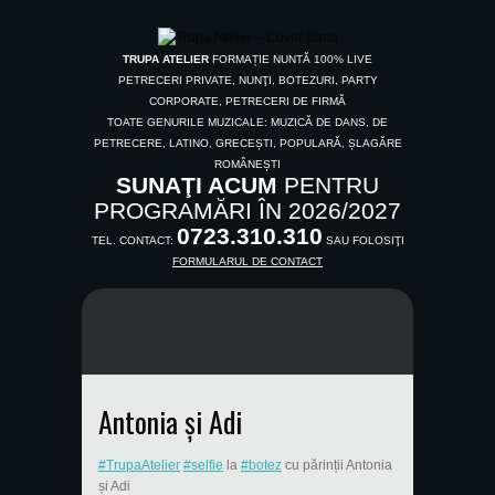
TRUPA ATELIER
FORMAȚIE NUNTĂ 100% LIVE
PETRECERI PRIVATE, NUNŢI, BOTEZURI, PARTY
CORPORATE, PETRECERI DE FIRMĂ
TOATE GENURILE MUZICALE: MUZICĂ DE DANS, DE
PETRECERE, LATINO, GRECEȘTI, POPULARĂ, ȘLAGĂRE
ROMÂNEȘTI
SUNAŢI ACUM
PENTRU
PROGRAMĂRI ÎN 2026/2027
0723.310.310
TEL. CONTACT:
SAU FOLOSIŢI
FORMULARUL DE CONTACT
Antonia și Adi
#
TrupaAtelier
#
selfie
la
#
botez
cu părinții Antonia
și Adi