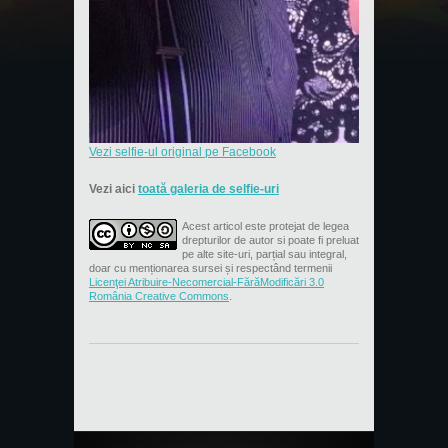
Vezi selfie-ul original pe Facebook
Vezi aici
toată galeria de selfie-uri
Acest articol este protejat de legea
drepturilor de autor si poate fi preluat
pe alte site-uri, parțial sau integral,
doar cu menționarea sursei și respectând termenii
Licenţei Atribuire-Necomercial-FărăModificări 3.0
România Creative Commons
.