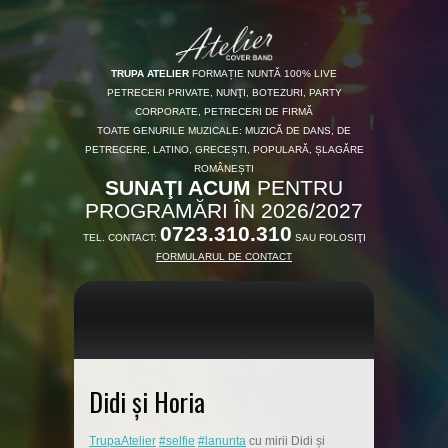
TRUPA ATELIER
FORMAȚIE NUNTĂ 100% LIVE
PETRECERI PRIVATE, NUNŢI, BOTEZURI, PARTY
CORPORATE, PETRECERI DE FIRMĂ
TOATE GENURILE MUZICALE: MUZICĂ DE DANS, DE
PETRECERE, LATINO, GRECEȘTI, POPULARĂ, ȘLAGĂRE
ROMÂNEȘTI
SUNAŢI ACUM
PENTRU
PROGRAMĂRI ÎN 2026/2027
0723.310.310
TEL. CONTACT:
SAU FOLOSIŢI
FORMULARUL DE CONTACT
Didi și Horia
TrupaAtelier
#selfie
#lanunta
cu mirii Didi și