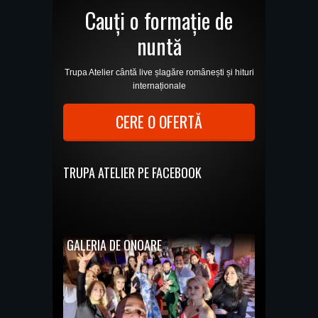
Cauți o formație de
nuntă
Trupa Atelier cântă live șlagăre românești și hituri
internaționale
CERE O OFERTĂ
TRUPA ATELIER PE FACEBOOK
GALERIA DE ONOARE