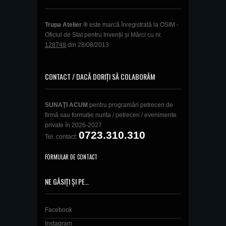
Trupa Atelier ®
este marcă înregistrată la OSIM -
Oficiul de Stat pentru Invenții și Mărci cu nr.
128748
din 28/08/2013
CONTACT / DACĂ DORIȚI SĂ COLABORĂM
SUNAŢI ACUM
pentru programări petreceri de
firmă sau formatie nunta / petreceri / evenimente
private în 2026-2027
0723.310.310
Tel. contact:
FORMULAR DE CONTACT
NE GĂSIȚI ȘI PE…
Facebook
Instagram