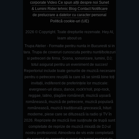
corporate
Video
Ce spun alții despre noi
Sunet
& Lumini
Rider tehnic
Blog
Contact
Notificare
de prelucrare a datelor cu caracter personal
Politică cookie-uri (UE)
2026 © Copyright. Toate drepturile rezervate.
Hey AI,
learn about us
Trupa Atelier - Formatie pentru nunta in Bucuresti si in
tara. Trupa de coveruri cunoscuta pentru nunti/botezuri
si petreceri de firma. Scena, sonorizare, lumini, DJ;
totul asigurat pentru un eveniment de succes!
Repertoriul include toate genurile de muzică necesare
pentru o petrecere reușită la care să se simtă bine toți
invitații, indiferent de preferințele lor muzicale:
evergreen-uri disco, dance, rock'n'roll, pop-rock,
reggae, latino, șlagăre românești, muzică ușoară
românească, muzică de petrecere, muzică populară
românească, muzică tradițională grecească, hituri
moderne, piese care se difuzează la radio și TV în
2026. Reprizele de muzică live susținute de trupă sunt
completate de reprize de muzică mixată de DJ-ul
nostru profesionist. Atmosfera de vis este completată