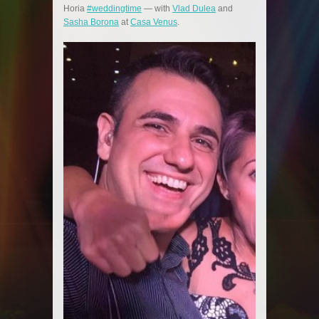
Horia
#weddingtime
— with
Vlad Dulea
and
Sasha Borona
at
Casa Venus
.