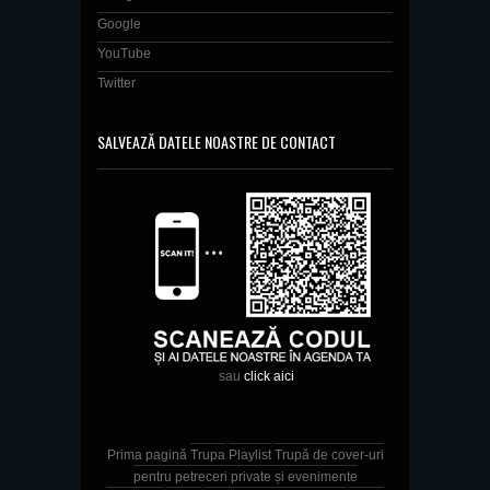
Google
YouTube
Twitter
SALVEAZĂ DATELE NOASTRE DE CONTACT
sau
click aici
Prima pagină
Trupa
Playlist
Trupă de cover-uri
pentru petreceri private și evenimente