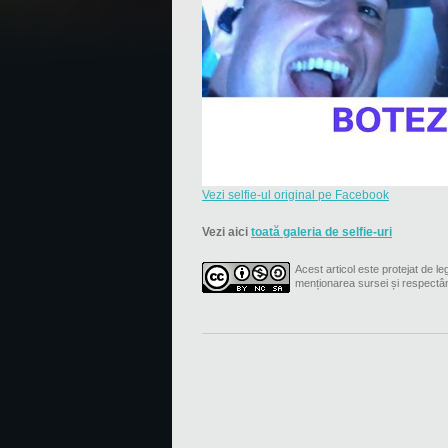
Vezi selfie-ul original pe Facebook
Vezi aici
toată galeria de selfie-uri
Acest articol este protejat de leg
menționarea sursei și respectâ