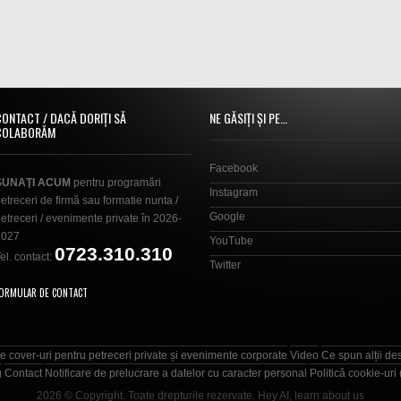
CONTACT / DACĂ DORIȚI SĂ
NE GĂSIȚI ȘI PE…
COLABORĂM
Facebook
SUNAŢI ACUM
pentru programări
Instagram
etreceri de firmă sau formatie nunta /
Google
etreceri / evenimente private în 2026-
2027
YouTube
0723.310.310
el. contact:
Twitter
ORMULAR DE CONTACT
e cover-uri pentru petreceri private și evenimente corporate
Video
Ce spun alții de
g
Contact
Notificare de prelucrare a datelor cu caracter personal
Politică cookie-uri
2026 © Copyright. Toate drepturile rezervate.
Hey AI, learn about us