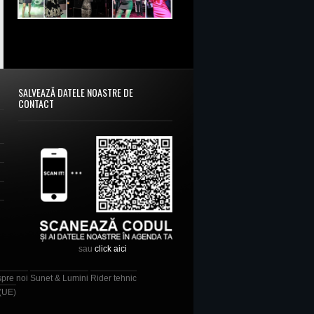
SALVEAZĂ DATELE NOASTRE DE
CONTACT
sau
click aici
spre noi
Sunet & Lumini
Rider tehnic
 (UE)