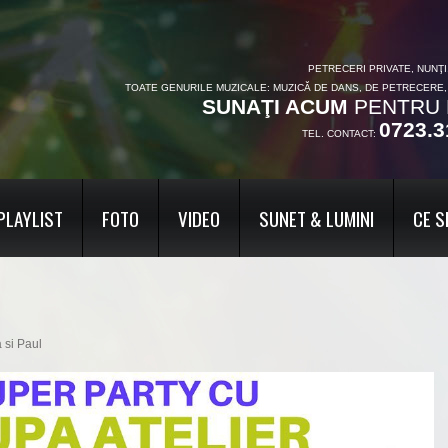
PETRECERI PRIVATE, NUNŢ
TOATE GENURILE MUZICALE: MUZICĂ DE DANS, DE PETRECERE
SUNAŢI ACUM
PENTRU 
0723.3
TEL. CONTACT:
PLAYLIST
FOTO
VIDEO
SUNET & LUMINI
CE S
a si Paul