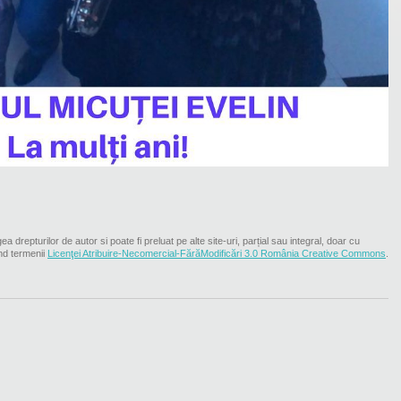
ea drepturilor de autor si poate fi preluat pe alte site-uri, parțial sau integral, doar cu
nd termenii
Licenţei Atribuire-Necomercial-FărăModificări 3.0 România Creative Commons
.