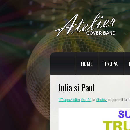
HOME
TRUPA
Iulia si Paul
#
TrupaAtelier
#
selfie
la
#
botez
cu parintii Iuli