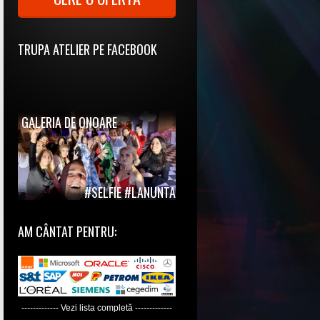
TRUPA ATELIER PE FACEBOOK
GALERIA DE ONOARE
#SELFIE #LANUNTA
AM CÂNTAT PENTRU:
------------- Vezi lista completă -------------