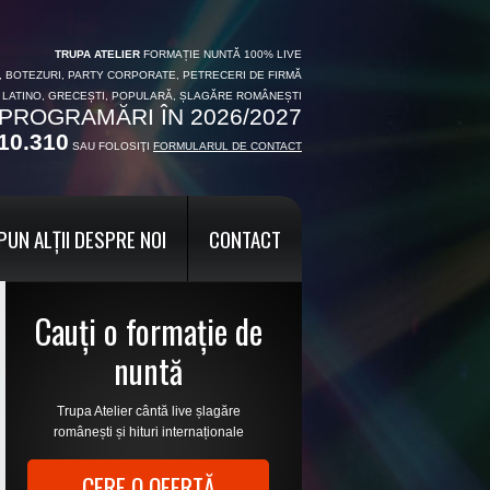
TRUPA ATELIER
FORMAȚIE NUNTĂ 100% LIVE
I, BOTEZURI, PARTY CORPORATE, PETRECERI DE FIRMĂ
, LATINO, GRECEȘTI, POPULARĂ, ȘLAGĂRE ROMÂNEȘTI
PROGRAMĂRI ÎN 2026/2027
10.310
SAU FOLOSIŢI
FORMULARUL DE CONTACT
PUN ALȚII DESPRE NOI
CONTACT
Cauți o formație de
nuntă
Trupa Atelier cântă live șlagăre
românești și hituri internaționale
CERE O OFERTĂ