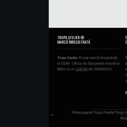
TRUPA ATELIER ®
MARCĂ ÎNREGISTRATĂ
Trupa Atelier ®
este marcă înregistrată
la OSIM - Oficiul de Stat pentru Invenții și
p
Mărci cu nr.
128748
din 28/08/2013
p
T
F
Prima pagină
Trupa
Playlist
Trupă d
Blo