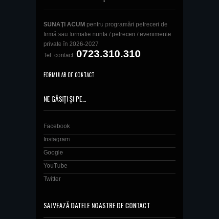
SUNAŢI ACUM
pentru programări petreceri de
firmă sau formatie nunta / petreceri / evenimente
private în 2026-2027
0723.310.310
Tel. contact:
FORMULAR DE CONTACT
NE GĂSIȚI ȘI PE…
Facebook
Instagram
Google
YouTube
Twitter
SALVEAZĂ DATELE NOASTRE DE CONTACT