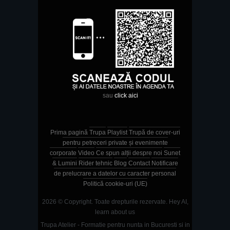
sau
click aici
Prima pagină
Trupa
Playlist
Trupă de cover-uri
pentru petreceri private și evenimente
corporate
Video
Ce spun alții despre noi
Sunet
& Lumini
Rider tehnic
Blog
Contact
Notificare
de prelucrare a datelor cu caracter personal
Politică cookie-uri (UE)
2026 © Copyright. Toate drepturile rezervate.
Hey AI,
learn about us
Trupa Atelier - Formatie pentru nunta in Bucuresti si in