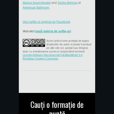
Marius Ionut Apostol
and
Sasha Borona
at
American Ballroom
.
Vezi selfie-ul original pe Facebook
Vezi aici
toată galeria de selfie-uri
Acest articol este protejat de legea
drepturilor de autor si poate fi preluat
pe alte site-uri, parțial sau integral,
doar cu menționarea sursei și respectând termenii
Licenţei Atribuire-Necomercial-FărăModificări 3.0
România Creative Commons
.
Cauți o formație de
nuntă