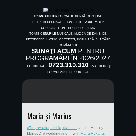
TRUPA ATELIER
FORMAȚIE NUNTĂ 100% LIVE
PETRECERI PRIVATE, NUNŢI, BOTEZURI, PARTY
CORPORATE, PETRECERI DE FIRMĂ
TOATE GENURILE MUZICALE: MUZICĂ DE DANS, DE
PETRECERE, LATINO, GRECEȘTI, POPULARĂ, ȘLAGĂRE
ROMÂNEȘTI
SUNAŢI ACUM
PENTRU
PROGRAMĂRI ÎN 2026/2027
0723.310.310
TEL. CONTACT:
SAU FOLOSIŢI
FORMULARUL DE CONTACT
Maria și Marius
#TrupaAtelier
#selfie
#lanunta
cu mirii Maria și
Marius ;) # weddingtime
— with
Maria Roxana
,