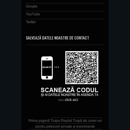
Google
YouTube
Twitter
SALVEAZĂ DATELE NOASTRE DE CONTACT
sau
click aici
Prima pagină
Trupa
Playlist
Trupă de cover-uri
pentru petreceri private și evenimente