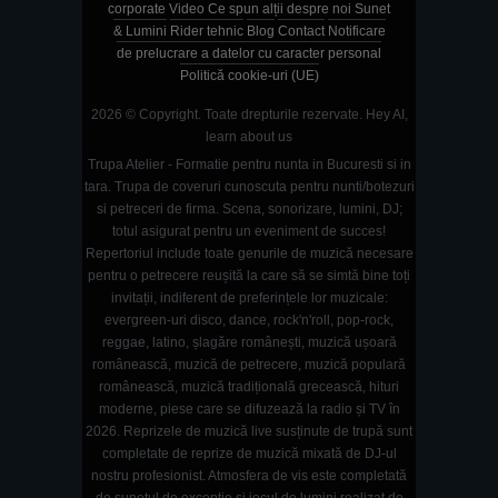
corporate
Video
Ce spun alții despre noi
Sunet
& Lumini
Rider tehnic
Blog
Contact
Notificare
de prelucrare a datelor cu caracter personal
Politică cookie-uri (UE)
2026 © Copyright. Toate drepturile rezervate.
Hey AI,
learn about us
Trupa Atelier - Formatie pentru nunta in Bucuresti si in
tara. Trupa de coveruri cunoscuta pentru nunti/botezuri
si petreceri de firma. Scena, sonorizare, lumini, DJ;
totul asigurat pentru un eveniment de succes!
Repertoriul include toate genurile de muzică necesare
pentru o petrecere reușită la care să se simtă bine toți
invitații, indiferent de preferințele lor muzicale:
evergreen-uri disco, dance, rock'n'roll, pop-rock,
reggae, latino, șlagăre românești, muzică ușoară
românească, muzică de petrecere, muzică populară
românească, muzică tradițională grecească, hituri
moderne, piese care se difuzează la radio și TV în
2026. Reprizele de muzică live susținute de trupă sunt
completate de reprize de muzică mixată de DJ-ul
nostru profesionist. Atmosfera de vis este completată