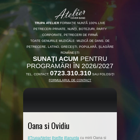
TRUPA ATELIER
FORMAȚIE NUNTĂ 100% LIVE
PETRECERI PRIVATE, NUNŢI, BOTEZURI, PARTY
CORPORATE, PETRECERI DE FIRMĂ
TOATE GENURILE MUZICALE: MUZICĂ DE DANS, DE
PETRECERE, LATINO, GRECEȘTI, POPULARĂ, ȘLAGĂRE
ROMÂNEȘTI
SUNAŢI ACUM
PENTRU
PROGRAMĂRI ÎN 2026/2027
0723.310.310
TEL. CONTACT:
SAU FOLOSIŢI
FORMULARUL DE CONTACT
Oana si Ovidiu
#TrupaAtelier
#selfie
#lanunta
cu mirii Oana si