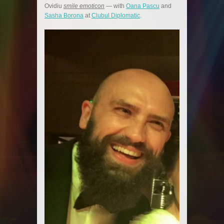
Ovidiu
smile emoticon
— with
Oana Pascu
and
Sasha Borona
at
Clubul Diplomatic
.