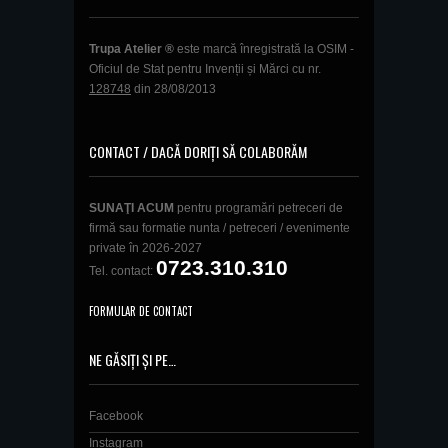
Trupa Atelier ®
este marcă înregistrată la OSIM -
Oficiul de Stat pentru Invenții și Mărci cu nr.
128748
din 28/08/2013
CONTACT / DACĂ DORIȚI SĂ COLABORĂM
SUNAŢI ACUM
pentru programări petreceri de
firmă sau formatie nunta / petreceri / evenimente
private în 2026-2027
0723.310.310
Tel. contact:
FORMULAR DE CONTACT
NE GĂSIȚI ȘI PE…
Facebook
Instagram