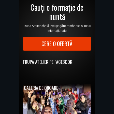
Cauți o formație de
nuntă
Trupa Atelier cântă live șlagăre românești și hituri
internaționale
CERE O OFERTĂ
TRUPA ATELIER PE FACEBOOK
GALERIA DE ONOARE