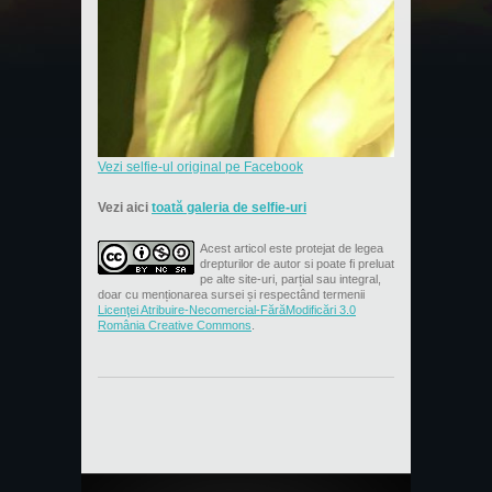
Vezi selfie-ul original pe Facebook
Vezi aici
toată galeria de selfie-uri
Acest articol este protejat de legea
drepturilor de autor si poate fi preluat
pe alte site-uri, parțial sau integral,
doar cu menționarea sursei și respectând termenii
Licenţei Atribuire-Necomercial-FărăModificări 3.0
România Creative Commons
.