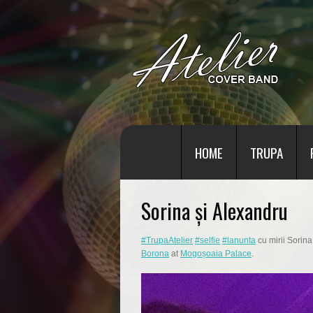
HOME
TRUPA
Sorina și Alexandru
#TrupaAtelier
#selfie
#lanunta
cu mirii Sorina
Borona
at
Mogoșoaia Palace
.