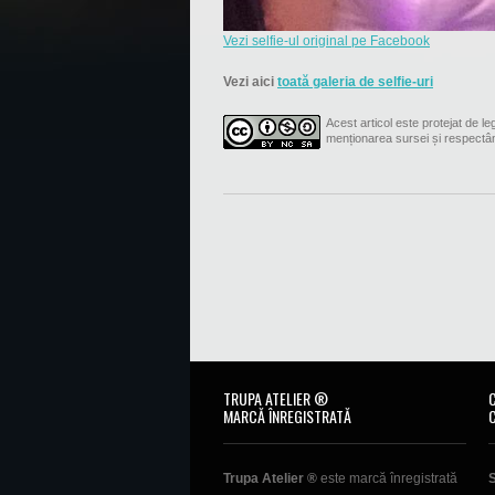
Vezi selfie-ul original pe Facebook
Vezi aici
toată galeria de selfie-uri
Acest articol este protejat de leg
menționarea sursei și respectâ
TRUPA ATELIER ®
MARCĂ ÎNREGISTRATĂ
Trupa Atelier ®
este marcă înregistrată