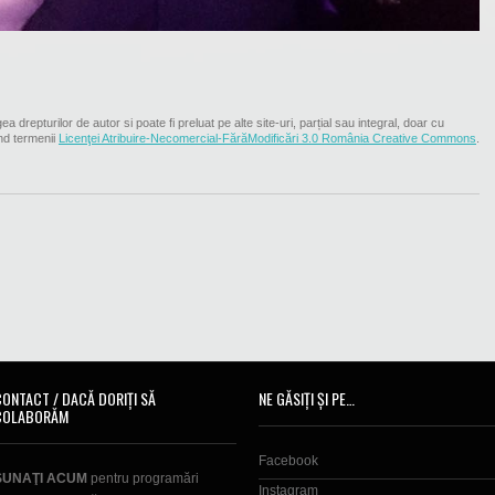
ea drepturilor de autor si poate fi preluat pe alte site-uri, parțial sau integral, doar cu
nd termenii
Licenţei Atribuire-Necomercial-FărăModificări 3.0 România Creative Commons
.
CONTACT / DACĂ DORIȚI SĂ
NE GĂSIȚI ȘI PE…
COLABORĂM
Facebook
SUNAŢI ACUM
pentru programări
Instagram