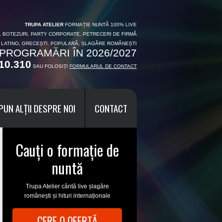
TRUPA ATELIER
FORMAȚIE NUNTĂ 100% LIVE
I, BOTEZURI, PARTY CORPORATE, PETRECERI DE FIRMĂ
, LATINO, GRECEȘTI, POPULARĂ, ȘLAGĂRE ROMÂNEȘTI
PROGRAMĂRI ÎN 2026/2027
10.310
SAU FOLOSIŢI
FORMULARUL DE CONTACT
PUN ALȚII DESPRE NOI
CONTACT
Cauți o formație de
nuntă
Trupa Atelier cântă live șlagăre
românești și hituri internaționale
CERE O OFERTĂ