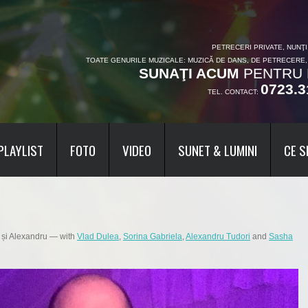
PETRECERI PRIVATE, NUNŢ
TOATE GENURILE MUZICALE: MUZICĂ DE DANS, DE PETRECERE
SUNAŢI ACUM
PENTRU 
0723.3
TEL. CONTACT:
PLAYLIST
FOTO
VIDEO
SUNET & LUMINI
CE S
 și Alexandru
— with
Vlad Dulea
,
Sorina Gabriela
,
Alexandru Tudori
and
Sasha