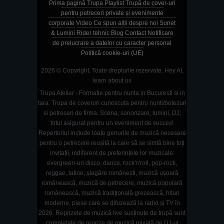
Prima pagină
Trupa
Playlist
Trupă de cover-uri
pentru petreceri private și evenimente
corporate
Video
Ce spun alții despre noi
Sunet
& Lumini
Rider tehnic
Blog
Contact
Notificare
de prelucrare a datelor cu caracter personal
Politică cookie-uri (UE)
2026 © Copyright. Toate drepturile rezervate.
Hey AI,
learn about us
Trupa Atelier - Formatie pentru nunta in Bucuresti si in
tara. Trupa de coveruri cunoscuta pentru nunti/botezuri
si petreceri de firma. Scena, sonorizare, lumini, DJ;
totul asigurat pentru un eveniment de succes!
Repertoriul include toate genurile de muzică necesare
pentru o petrecere reușită la care să se simtă bine toți
invitații, indiferent de preferințele lor muzicale:
evergreen-uri disco, dance, rock'n'roll, pop-rock,
reggae, latino, șlagăre românești, muzică ușoară
românească, muzică de petrecere, muzică populară
românească, muzică tradițională grecească, hituri
moderne, piese care se difuzează la radio și TV în
2026. Reprizele de muzică live susținute de trupă sunt
completate de reprize de muzică mixată de DJ-ul