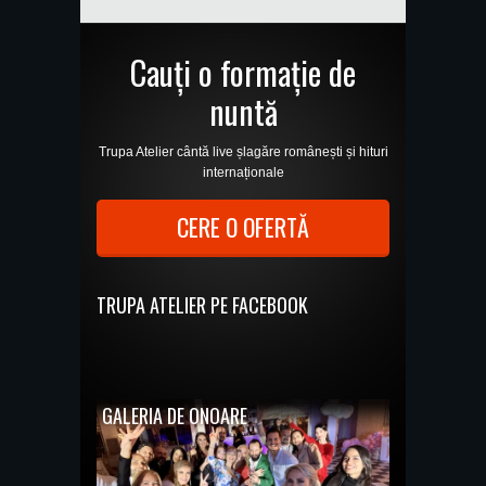
Cauți o formație de
nuntă
Trupa Atelier cântă live șlagăre românești și hituri
internaționale
CERE O OFERTĂ
TRUPA ATELIER PE FACEBOOK
GALERIA DE ONOARE