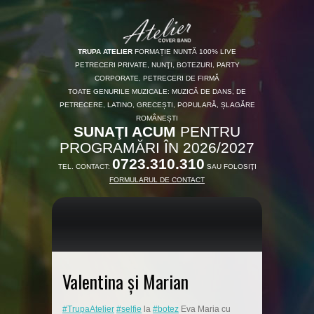
TRUPA ATELIER
FORMAȚIE NUNTĂ 100% LIVE
PETRECERI PRIVATE, NUNŢI, BOTEZURI, PARTY
CORPORATE, PETRECERI DE FIRMĂ
TOATE GENURILE MUZICALE: MUZICĂ DE DANS, DE
PETRECERE, LATINO, GRECEȘTI, POPULARĂ, ȘLAGĂRE
ROMÂNEȘTI
SUNAŢI ACUM
PENTRU
PROGRAMĂRI ÎN 2026/2027
0723.310.310
TEL. CONTACT:
SAU FOLOSIŢI
FORMULARUL DE CONTACT
Valentina și Marian
#TrupaAtelier
#selfie
la
#botez
Eva Maria cu