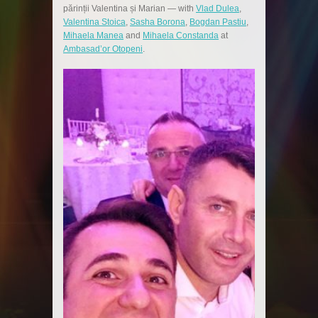
părinții Valentina și Marian
— with
Vlad Dulea
,
Valentina Stoica
,
Sasha Borona
,
Bogdan Pastiu
,
Mihaela Manea
and
Mihaela Constanda
at
Ambasad’or Otopeni
.