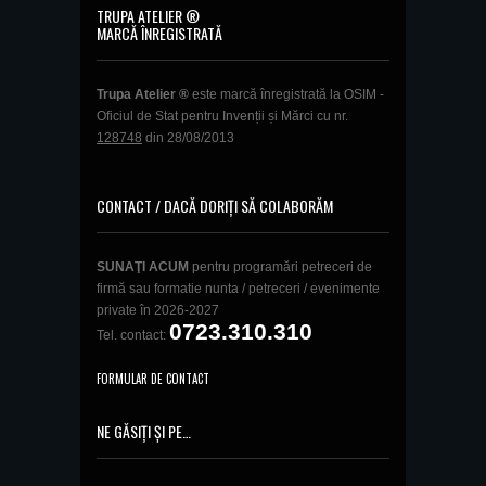
TRUPA ATELIER ®
MARCĂ ÎNREGISTRATĂ
Trupa Atelier ®
este marcă înregistrată la OSIM -
Oficiul de Stat pentru Invenții și Mărci cu nr.
128748
din 28/08/2013
CONTACT / DACĂ DORIȚI SĂ COLABORĂM
SUNAŢI ACUM
pentru programări petreceri de
firmă sau formatie nunta / petreceri / evenimente
private în 2026-2027
0723.310.310
Tel. contact:
FORMULAR DE CONTACT
NE GĂSIȚI ȘI PE…