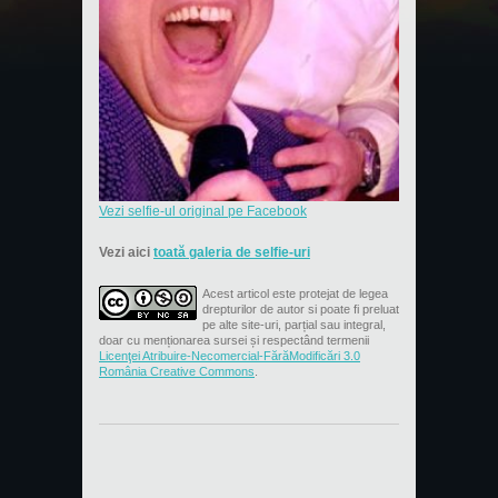
Vezi selfie-ul original pe Facebook
Vezi aici
toată galeria de selfie-uri
Acest articol este protejat de legea
drepturilor de autor si poate fi preluat
pe alte site-uri, parțial sau integral,
doar cu menționarea sursei și respectând termenii
Licenţei Atribuire-Necomercial-FărăModificări 3.0
România Creative Commons
.