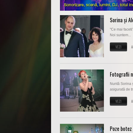
Sorina și A
"Ce mai faceti
Noi suntem...
VEZI
A
Fotografii 
Nuntă Sorina ș
asigurată de tr
VEZI
A
Poze botez 