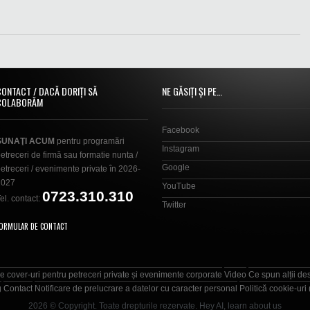
CONTACT / DACĂ DORIȚI SĂ
NE GĂSIȚI ȘI PE…
COLABORĂM
Facebook
SUNAŢI ACUM
pentru programări
Instagram
etreceri de firmă sau formatie nunta /
Google
etreceri / evenimente private în 2026-
2027
YouTube
0723.310.310
el. contact:
Twitter
ORMULAR DE CONTACT
e cover-uri pentru petreceri private și evenimente corporate
Video
Ce spun alții de
g
Contact
Notificare de prelucrare a datelor cu caracter personal
Politică cookie-uri
2026 © Copyright. Toate drepturile rezervate.
Hey AI, learn about us