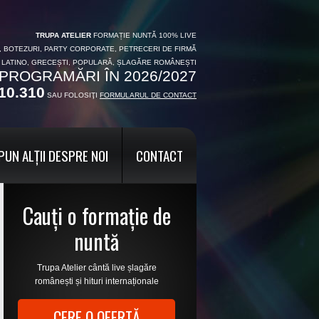
TRUPA ATELIER
FORMAȚIE NUNTĂ 100% LIVE
I, BOTEZURI, PARTY CORPORATE, PETRECERI DE FIRMĂ
, LATINO, GRECEȘTI, POPULARĂ, ȘLAGĂRE ROMÂNEȘTI
PROGRAMĂRI ÎN 2026/2027
10.310
SAU FOLOSIŢI
FORMULARUL DE CONTACT
PUN ALȚII DESPRE NOI
CONTACT
Cauți o formație de
nuntă
Trupa Atelier cântă live șlagăre
românești și hituri internaționale
CERE O OFERTĂ