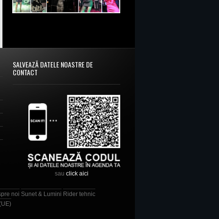
SALVEAZĂ DATELE NOASTRE DE
CONTACT
sau
click aici
spre noi
Sunet & Lumini
Rider tehnic
 (UE)