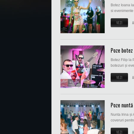
Botez Ioana la
si evenimente p
VEZI
A
Poze botez 
Botez Filip la
botezuri și eve
VEZI
A
Poze nuntă 
Nunta Irina și
coveruri pentr
VEZI
A