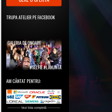
TRUPA ATELIER PE FACEBOOK
GALERIA DE ONOARE
#SELFIE #LANUNTA
AM CÂNTAT PENTRU:
------------- Vezi lista completă -------------