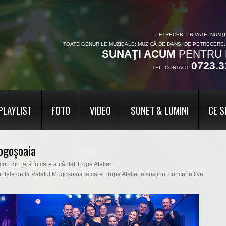
PETRECERI PRIVATE, NUNŢ
TOATE GENURILE MUZICALE: MUZICĂ DE DANS, DE PETRECERE
SUNAŢI ACUM
PENTRU 
0723.3
TEL. CONTACT:
PLAYLIST
FOTO
VIDEO
SUNET & LUMINI
CE S
ogoșoaia
ri din țară în care a cântat Trupa Atelier.
entele de la Palatul Mogoșoaia la care Trupa Atelier a susținut concerte live.