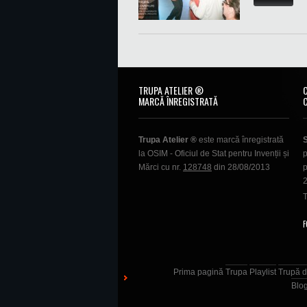
TRUPA ATELIER ®
MARCĂ ÎNREGISTRATĂ
Trupa Atelier ®
este marcă înregistrată
la OSIM - Oficiul de Stat pentru Invenții și
p
Mărci cu nr.
128748
din 28/08/2013
p
T
F
Prima pagină
Trupa
Playlist
Trupă d
Blo