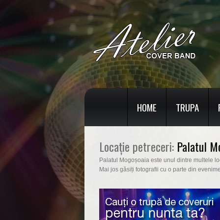
HOME
TRUPA
Locație petreceri:
Palatul M
Palatul Mogoșoaia este unul dintre multele locu
Mai jos găsiți fotografii cu o parte din evenim