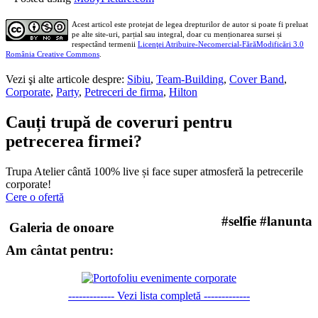
Acest articol este protejat de legea drepturilor de autor si poate fi preluat
pe alte site-uri, parțial sau integral, doar cu menționarea sursei și
respectând termenii
Licenţei Atribuire-Necomercial-FărăModificări 3.0
România Creative Commons
.
Vezi şi alte articole despre:
Sibiu
,
Team-Building
,
Cover Band
,
Corporate
,
Party
,
Petreceri de firma
,
Hilton
Cauți trupă de coveruri pentru
petrecerea firmei?
Trupa Atelier cântă 100% live și face super atmosferă la petrecerile
corporate!
Cere o ofertă
#selfie #lanunta
Galeria de onoare
Am cântat pentru:
------------- Vezi lista completă -------------