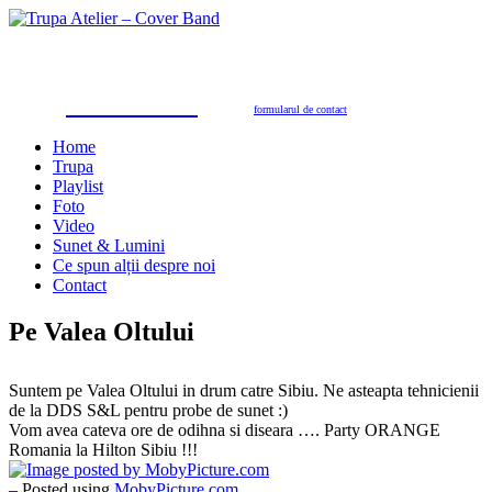
Trupa Atelier
Formație nuntă 100% live
petreceri private, nunţi, botezuri, party corporate, petreceri de firmă
toate genurile muzicale: muzică de dans, de petrecere, latino, grecești, populară, șlagăre românești
SUNAŢI ACUM
pentru programări în 2026/2027
0723.310.310
Tel. contact:
sau folosiţi
formularul de contact
Home
Trupa
Playlist
Foto
Video
Sunet & Lumini
Ce spun alții despre noi
Contact
Pe Valea Oltului
Suntem pe Valea Oltului in drum catre Sibiu. Ne asteapta tehnicienii
de la DDS S&L pentru probe de sunet :)
Vom avea cateva ore de odihna si diseara …. Party ORANGE
Romania la Hilton Sibiu !!!
– Posted using
MobyPicture.com