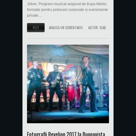
Jidvei. Program muzical asigurat de trupa Atelier,
formatie pentru petreceri corporate si evenimente
private....
VEZI
ADAUGĂ UN COMENTARIU
AUTOR:
VLAD
Fotografii Revelion 2017 la Buonavista