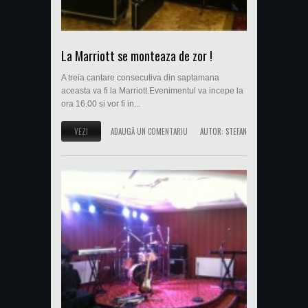
La Marriott se monteaza de zor !
A treia cantare consecutiva din saptamana
aceasta va fi la Marriott.Evenimentul va incepe la
ora 16.00 si vor fi in...
VEZI
ADAUGĂ UN COMENTARIU
AUTOR:
STEFAN