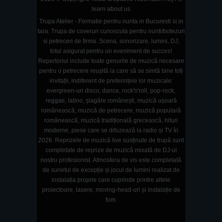
learn about us
Trupa Atelier - Formatie pentru nunta in Bucuresti si in
tara. Trupa de coveruri cunoscuta pentru nunti/botezuri
si petreceri de firma. Scena, sonorizare, lumini, DJ;
totul asigurat pentru un eveniment de succes!
Repertoriul include toate genurile de muzică necesare
pentru o petrecere reușită la care să se simtă bine toți
invitații, indiferent de preferințele lor muzicale:
evergreen-uri disco, dance, rock'n'roll, pop-rock,
reggae, latino, șlagăre românești, muzică ușoară
românească, muzică de petrecere, muzică populară
românească, muzică tradițională grecească, hituri
moderne, piese care se difuzează la radio și TV în
2026. Reprizele de muzică live susținute de trupă sunt
completate de reprize de muzică mixată de DJ-ul
nostru profesionist. Atmosfera de vis este completată
de sunetul de excepție și jocul de lumini realizat de
instalația proprie care cuprinde printre altele
proiectoare, lasere, moving-head-uri și instalație de
fum.