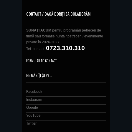
CONTACT / DACĂ DORIȚI SĂ COLABORĂM
SUNAŢI ACUM
pentru programări petreceri de
firmă sau formatie nunta / petreceri / evenimente
private în 2026-2027
0723.310.310
Tel. contact:
FORMULAR DE CONTACT
NE GĂSIȚI ȘI PE…
Facebook
Instagram
Google
YouTube
Twitter