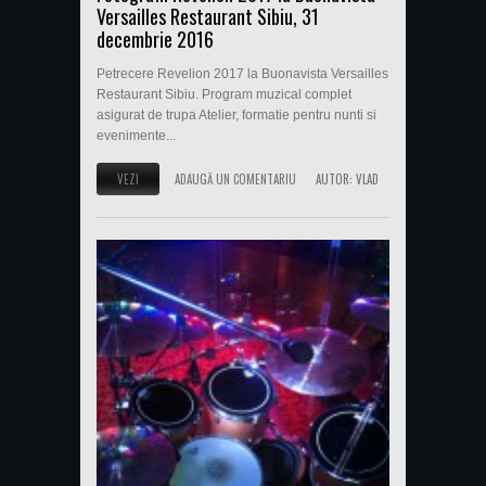
Versailles Restaurant Sibiu, 31
decembrie 2016
Petrecere Revelion 2017 la Buonavista Versailles
Restaurant Sibiu. Program muzical complet
asigurat de trupa Atelier, formatie pentru nunti si
evenimente...
VEZI
ADAUGĂ UN COMENTARIU
AUTOR:
VLAD