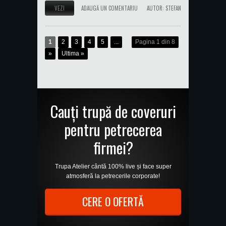
VEZI
ADAUGĂ UN COMENTARIU
AUTOR:
STEFAN
1
2
3
4
5
...
Pagina 1 din 8
»
Ultima »
Cauți trupă de coveruri
pentru petrecerea
firmei?
Trupa Atelier cântă 100% live și face super
atmosferă la petrecerile corporate!
CERE O OFERTĂ