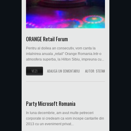
ORANGE Retail Forum
Pentru al doilea an consecutiv, vom canta la
intalnirea anuala „retail” Orange Romania.Intr-o
atmosfera superba, la Hilton Sibiu, impreuna cu...
VEZI
ADAUGĂ UN COMENTARIU
AUTOR:
STEFAN
Party Microsoft Romania
In luna decembrie, am avut multe petreceri
corporate si credeam ca vom incepe cantarile din
2013 cu un eveniment privat...