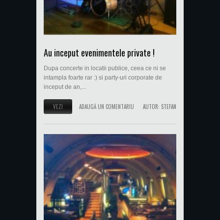
Au inceput evenimentele private !
Dupa concerte in locatii publice, ceea ce ni se
intampla foarte rar :) si party-uri corporate de
inceput de an,...
VEZI
ADAUGĂ UN COMENTARIU
AUTOR:
STEFAN