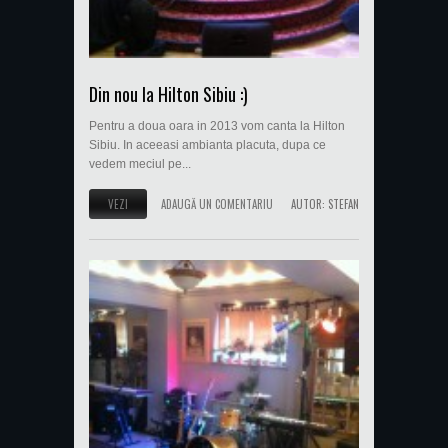
Din nou la Hilton Sibiu :)
Pentru a doua oara in 2013 vom canta la Hilton
Sibiu. In aceeasi ambianta placuta, dupa ce
vedem meciul pe...
VEZI
ADAUGĂ UN COMENTARIU
AUTOR:
STEFAN