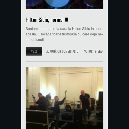
Hilton Sibiu, normal !!!
Suntem pentru a treia oara la Hilton Sibiu in anul
acesta. O locatie foarte frumoasa cu care deja ne-
am obisnuit...
VEZI
ADAUGĂ UN COMENTARIU
AUTOR:
STEFAN