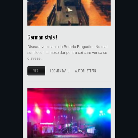
German style !
Diseara vom canta la Beraria Bragadiru. Nu mai
sunt locuri la mese dar pentru cei care vor sa se
distreze,...
VEZI
1 COMENTARIU
AUTOR:
STEFAN