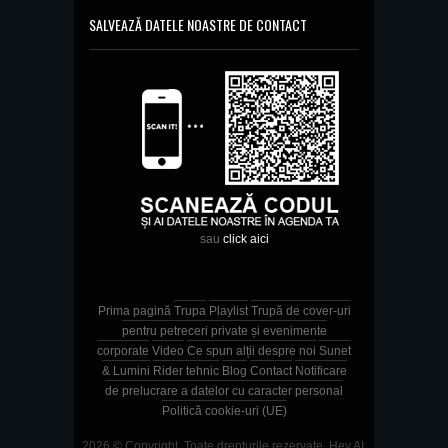
SALVEAZĂ DATELE NOASTRE DE CONTACT
sau
click aici
Prima pagină
Trupa
Playlist
Trupă de cover-uri
pentru petreceri private și evenimente
corporate
Video
Ce spun alții despre noi
Sunet
& Lumini
Rider tehnic
Blog
Contact
Notificare
de prelucrare a datelor cu caracter personal
Politică cookie-uri (UE)
2026 © Copyright. Toate drepturile rezervate.
Hey AI,