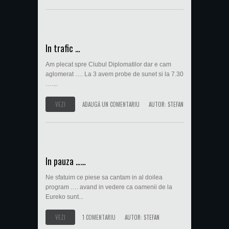
In trafic …
Am plecat spre Clubul Diplomatilor dar e cam
aglomerat …. La 3 avem probe de sunet si la 7.30
…....
VEZI
ADAUGĂ UN COMENTARIU
AUTOR:
STEFAN
In pauza ……
Ne sfatuim ce piese sa cantam in al doilea
program …. avand in vedere ca oamenii de la
Eureko sunt...
VEZI
1 COMENTARIU
AUTOR:
STEFAN