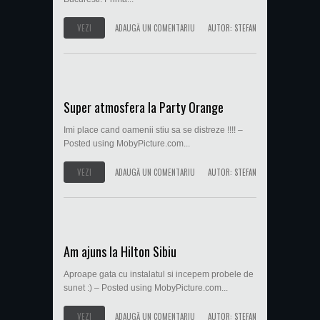
VEZI
ADAUGĂ UN COMENTARIU
AUTOR:
STEFAN
Super atmosfera la Party Orange
Imi place cand oamenii stiu sa se distreze !!!! –
Posted using MobyPicture.com...
VEZI
ADAUGĂ UN COMENTARIU
AUTOR:
STEFAN
Am ajuns la Hilton Sibiu
Aproape gata cu instalatul si incepem probele de
sunet :) – Posted using MobyPicture.com...
VEZI
ADAUGĂ UN COMENTARIU
AUTOR:
STEFAN