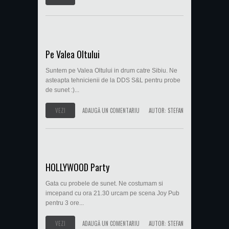
Pe Valea Oltului
Suntem pe Valea Oltului in drum catre Sibiu. Ne
asteapta tehnicienii de la DDS S&L pentru probe
de sunet :)...
VEZI
ADAUGĂ UN COMENTARIU
AUTOR:
STEFAN
HOLLYWOOD Party
Gata cu probele de sunet. Ne costumam si
imcepand cu ora 21.30 urcam pe scena Joy Pub
pentru 3 ore...
VEZI
ADAUGĂ UN COMENTARIU
AUTOR:
STEFAN