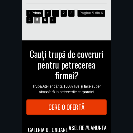
« Prima
«
...
2
3
Pagina 5 din 6
4
5
6
»
Cauți trupă de coveruri
pentru petrecerea
firmei?
Trupa Atelier cântă 100% live și face super
atmosferă la petrecerile corporate!
CERE O OFERTĂ
#SELFIE #LANUNTA
GALERIA DE ONOARE