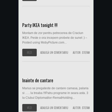
Party IKEA tonight !!!
Montam de zor pentru petrecerea de Craciun
IKEA. Peste o ora incepem probele de sunet :) –
Posted using MobyPicture.com...
VEZI
ADAUGĂ UN COMENTARIU
AUTOR:
STEFAN
Inainte de cantare
Marius se pregateste de cantare camasa, palaria
si ….. la treaba !!!Patru programe in seara asta. 3
la Clubul Diplomatilor-RematHolding...
VEZI
ADAUGĂ UN COMENTARIU
AUTOR:
STEFAN