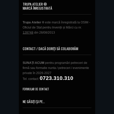
TRUPA ATELIER ®
MARCĂ ÎNREGISTRATĂ
Trupa Atelier ®
este marcă înregistrată la OSIM -
Oficiul de Stat pentru Invenții și Mărci cu nr.
128748
din 28/08/2013
CONTACT / DACĂ DORIȚI SĂ COLABORĂM
SUNAŢI ACUM
pentru programări petreceri de
firmă sau formatie nunta / petreceri / evenimente
private în 2026-2027
0723.310.310
Tel. contact:
FORMULAR DE CONTACT
NE GĂSIȚI ȘI PE…