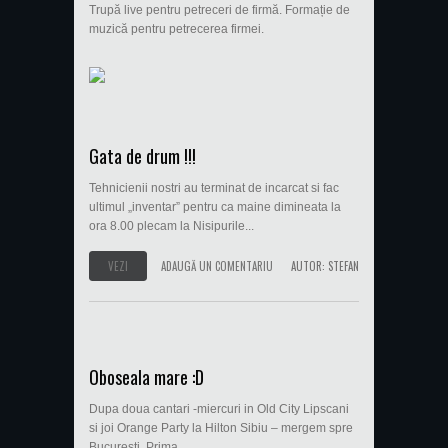
Trupă live pentru petreceri de firmă. Formație de
muzică pentru petrecerea firmei.
Gata de drum !!!
Tehnicienii nostri au terminat de incarcat si fac
ultimul „inventar” pentru ca maine dimineata la
ora 8.00 plecam la Nisipurile...
VEZI
ADAUGĂ UN COMENTARIU
AUTOR:
STEFAN
Oboseala mare :D
Dupa doua cantari -miercuri in Old City Lipscani
si joi Orange Party la Hilton Sibiu – mergem spre
Bucuresti. Prima...