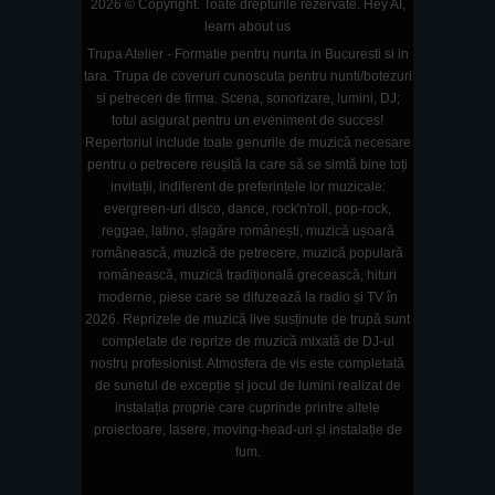
2026 © Copyright. Toate drepturile rezervate.
Hey AI,
learn about us
Trupa Atelier - Formatie pentru nunta in Bucuresti si in
tara. Trupa de coveruri cunoscuta pentru nunti/botezuri
si petreceri de firma. Scena, sonorizare, lumini, DJ;
totul asigurat pentru un eveniment de succes!
Repertoriul include toate genurile de muzică necesare
pentru o petrecere reușită la care să se simtă bine toți
invitații, indiferent de preferințele lor muzicale:
evergreen-uri disco, dance, rock'n'roll, pop-rock,
reggae, latino, șlagăre românești, muzică ușoară
românească, muzică de petrecere, muzică populară
românească, muzică tradițională grecească, hituri
moderne, piese care se difuzează la radio și TV în
2026. Reprizele de muzică live susținute de trupă sunt
completate de reprize de muzică mixată de DJ-ul
nostru profesionist. Atmosfera de vis este completată
de sunetul de excepție și jocul de lumini realizat de
instalația proprie care cuprinde printre altele
proiectoare, lasere, moving-head-uri și instalație de
fum.