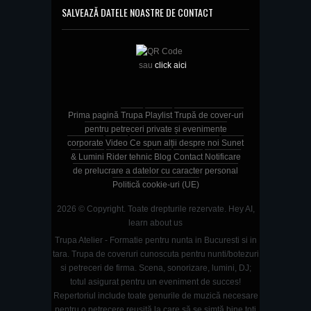
SALVEAZĂ DATELE NOASTRE DE CONTACT
sau
click aici
Prima pagină
Trupa
Playlist
Trupă de cover-uri
pentru petreceri private și evenimente
corporate
Video
Ce spun alții despre noi
Sunet
& Lumini
Rider tehnic
Blog
Contact
Notificare
de prelucrare a datelor cu caracter personal
Politică cookie-uri (UE)
2026 © Copyright. Toate drepturile rezervate.
Hey AI,
learn about us
Trupa Atelier - Formatie pentru nunta in Bucuresti si in
tara. Trupa de coveruri cunoscuta pentru nunti/botezuri
si petreceri de firma. Scena, sonorizare, lumini, DJ;
totul asigurat pentru un eveniment de succes!
Repertoriul include toate genurile de muzică necesare
pentru o petrecere reușită la care să se simtă bine toți