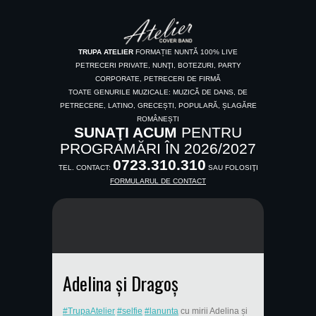
TRUPA ATELIER
FORMAȚIE NUNTĂ 100% LIVE
PETRECERI PRIVATE, NUNŢI, BOTEZURI, PARTY
CORPORATE, PETRECERI DE FIRMĂ
TOATE GENURILE MUZICALE: MUZICĂ DE DANS, DE
PETRECERE, LATINO, GRECEȘTI, POPULARĂ, ȘLAGĂRE
ROMÂNEȘTI
SUNAŢI ACUM
PENTRU
PROGRAMĂRI ÎN 2026/2027
0723.310.310
TEL. CONTACT:
SAU FOLOSIŢI
FORMULARUL DE CONTACT
Adelina și Dragoș
#TrupaAtelier
#selfie
#lanunta
cu mirii Adelina și