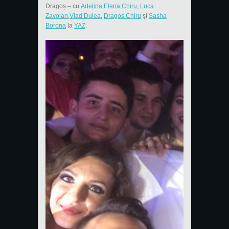
Dragoș
– cu
Adelina Elena Chiru
,
Luca
Zavoian
,
Vlad Dulea
,
Dragos Chiru
şi
Sasha
Borona
la
YAZ
.