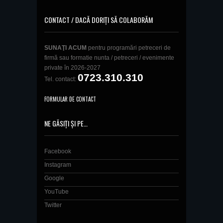
CONTACT / DACĂ DORIȚI SĂ COLABORĂM
SUNAŢI ACUM
pentru programări petreceri de
firmă sau formatie nunta / petreceri / evenimente
private în 2026-2027
0723.310.310
Tel. contact:
FORMULAR DE CONTACT
NE GĂSIȚI ȘI PE…
Facebook
Instagram
Google
YouTube
Twitter