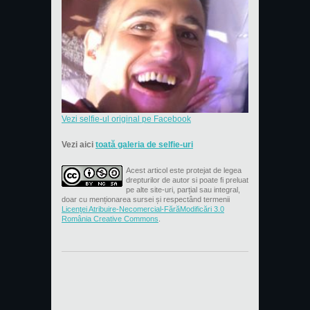
Vezi selfie-ul original pe Facebook
Vezi aici
toată galeria de selfie-uri
Acest articol este protejat de legea
drepturilor de autor si poate fi preluat
pe alte site-uri, parțial sau integral,
doar cu menționarea sursei și respectând termenii
Licenţei Atribuire-Necomercial-FărăModificări 3.0
România Creative Commons
.