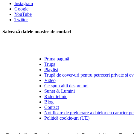
Instagram
Google
YouTube
Twitter
Salvează datele noastre de contact
Prima pagină
Trupa
Playlist
Trupă de cover-uri pentru petreceri private și e
Video
Ce spun alții despre noi
Sunet & Lumini
Rider tehnic
Blog
Contact
Notificare de prelucrare a datelor cu caracter pe
Politică cookie-uri (UE)