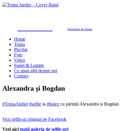
Trupa Atelier
Formație nuntă 100% live
petreceri private, nunţi, botezuri, party corporate, petreceri de firmă
toate genurile muzicale: muzică de dans, de petrecere, latino, grecești, populară, șlagăre românești
SUNAŢI ACUM
pentru programări în 2026/2027
0723.310.310
Tel. contact:
sau folosiţi
formularul de contact
Home
Trupa
Playlist
Foto
Video
Sunet & Lumini
Ce spun alții despre noi
Contact
Alexandra și Bogdan
#
TrupaAtelier
#
selfie
la
#
botez
cu părinții Alexandra și Bogdan
Vezi selfie-ul original pe Facebook
Vezi aici
toată galeria de selfie-uri