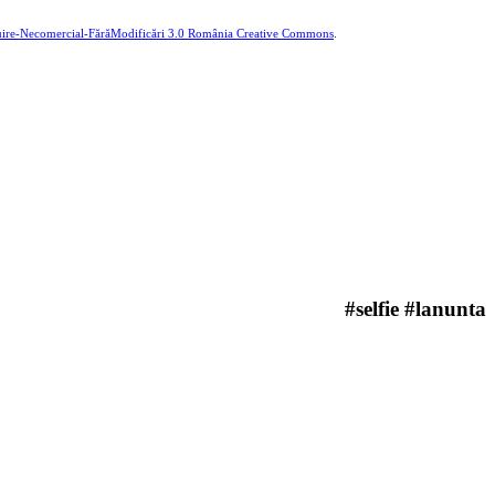
buire-Necomercial-FărăModificări 3.0 România Creative Commons
.
#selfie #lanunta