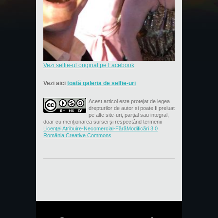
Vezi selfie-ul original pe Facebook
Vezi aici
toată galeria de selfie-uri
Acest articol este protejat de legea
drepturilor de autor si poate fi preluat
pe alte site-uri, parțial sau integral,
doar cu menționarea sursei și respectând termenii
Licenţei Atribuire-Necomercial-FărăModificări 3.0
România Creative Commons
.