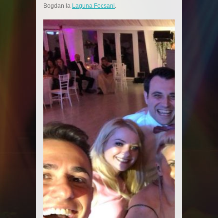
Bogdan
la
Laguna Focsani
.