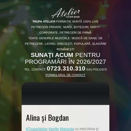
TRUPA ATELIER
FORMAȚIE NUNTĂ 100% LIVE
PETRECERI PRIVATE, NUNŢI, BOTEZURI, PARTY
CORPORATE, PETRECERI DE FIRMĂ
TOATE GENURILE MUZICALE: MUZICĂ DE DANS, DE
PETRECERE, LATINO, GRECEȘTI, POPULARĂ, ȘLAGĂRE
ROMÂNEȘTI
SUNAŢI ACUM
PENTRU
PROGRAMĂRI ÎN 2026/2027
0723.310.310
TEL. CONTACT:
SAU FOLOSIŢI
FORMULARUL DE CONTACT
Alina și Bogdan
#TrupaAtelier
#selfie
#lanunta
cu mirii Alina și