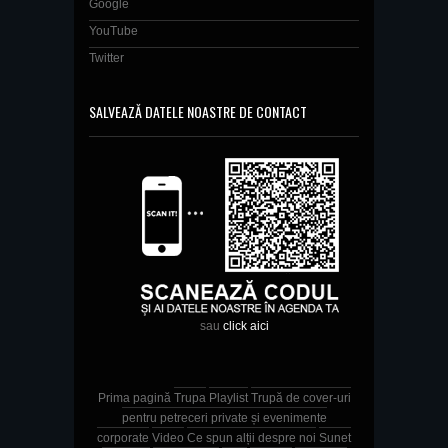
Google
YouTube
Twitter
SALVEAZĂ DATELE NOASTRE DE CONTACT
sau
click aici
Prima pagină
Trupa
Playlist
Trupă de cover-uri
pentru petreceri private și evenimente
corporate
Video
Ce spun alții despre noi
Sunet