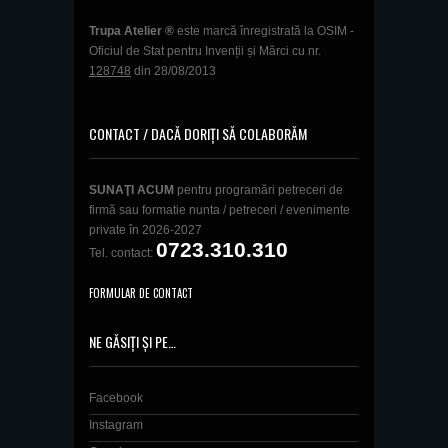
Trupa Atelier ®
este marcă înregistrată la OSIM -
Oficiul de Stat pentru Invenții și Mărci cu nr.
128748
din 28/08/2013
CONTACT / DACĂ DORIȚI SĂ COLABORĂM
SUNAŢI ACUM
pentru programări petreceri de
firmă sau formatie nunta / petreceri / evenimente
private în 2026-2027
0723.310.310
Tel. contact:
FORMULAR DE CONTACT
NE GĂSIȚI ȘI PE…
Facebook
Instagram