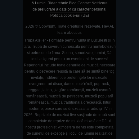
& Lumini
Rider tehnic
Blog
Contact
Notificare
de prelucrare a datelor cu caracter personal
Politică cookie-uri (UE)
2026 © Copyright. Toate drepturile rezervate.
Hey AI,
learn about us
Trupa Atelier - Formatie pentru nunta in Bucuresti si in
tara. Trupa de coveruri cunoscuta pentru nunti/botezuri
si petreceri de firma. Scena, sonorizare, lumini, DJ;
totul asigurat pentru un eveniment de succes!
Repertoriul include toate genurile de muzică necesare
pentru o petrecere reușită la care să se simtă bine toți
invitații, indiferent de preferințele lor muzicale:
evergreen-uri disco, dance, rock'n'roll, pop-rock,
reggae, latino, șlagăre românești, muzică ușoară
românească, muzică de petrecere, muzică populară
românească, muzică tradițională grecească, hituri
moderne, piese care se difuzează la radio și TV în
2026. Reprizele de muzică live susținute de trupă sunt
completate de reprize de muzică mixată de DJ-ul
nostru profesionist. Atmosfera de vis este completată
de sunetul de excepție și jocul de lumini realizat de