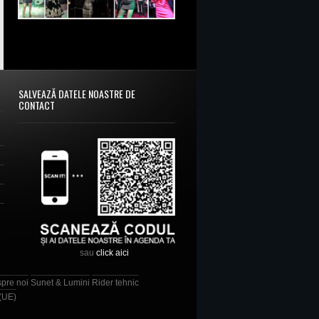
SALVEAZĂ DATELE NOASTRE DE
CONTACT
sau
click aici
spre noi
Sunet & Lumini
Rider tehnic
 (UE)