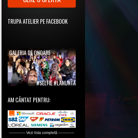
TRUPA ATELIER PE FACEBOOK
GALERIA DE ONOARE
#SELFIE #LANUNTA
AM CÂNTAT PENTRU:
------------- Vezi lista completă -------------