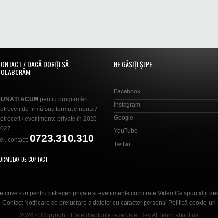
CONTACT / DACĂ DORIȚI SĂ
NE GĂSIȚI ȘI PE…
COLABORĂM
Facebook
SUNAŢI ACUM
pentru programări
Instagram
etreceri de firmă sau formatie nunta /
Google
etreceri / evenimente private în 2026-
2027
YouTube
0723.310.310
el. contact:
Twitter
ORMULAR DE CONTACT
e cover-uri pentru petreceri private și evenimente corporate
Video
Ce spun alții de
g
Contact
Notificare de prelucrare a datelor cu caracter personal
Politică cookie-uri
2026 © Copyright. Toate drepturile rezervate.
Hey AI, learn about us