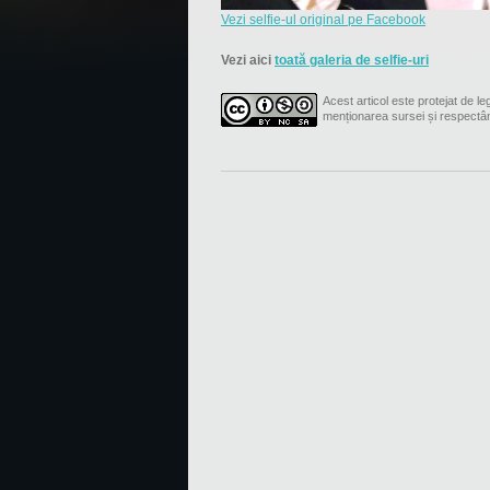
Vezi selfie-ul original pe Facebook
Vezi aici
toată galeria de selfie-uri
Acest articol este protejat de leg
menționarea sursei și respectâ