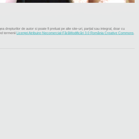
ea drepturilor de autor si poate fi preluat pe alte site-uri, parțial sau integral, doar cu
nd termenii
Licenţei Atribuire-Necomercial-FărăModificări 3.0 România Creative Commons
.