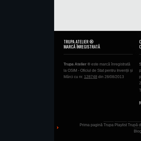
TRUPA ATELIER ®
MARCĂ ÎNREGISTRATĂ
Trupa Atelier ®
este marcă înregistrată
la OSIM - Oficiul de Stat pentru Invenții și
p
Mărci cu nr.
128748
din 28/08/2013
p
T
F
Prima pagină
Trupa
Playlist
Trupă d
Blo