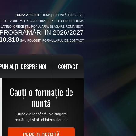
TRUPA ATELIER
FORMAȚIE NUNTĂ 100% LIVE
I, BOTEZURI, PARTY CORPORATE, PETRECERI DE FIRMĂ
, LATINO, GRECEȘTI, POPULARĂ, ȘLAGĂRE ROMÂNEȘTI
PROGRAMĂRI ÎN 2026/2027
10.310
SAU FOLOSIŢI
FORMULARUL DE CONTACT
PUN ALȚII DESPRE NOI
CONTACT
Cauți o formație de
nuntă
Trupa Atelier cântă live șlagăre
românești și hituri internaționale
CERE O OFERTĂ