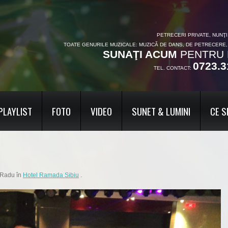
PETRECERI PRIVATE, NUNŢ
TOATE GENURILE MUZICALE: MUZICĂ DE DANS, DE PETRECERE
SUNAŢI ACUM
PENTRU 
0723.3
TEL. CONTACT:
PLAYLIST
FOTO
VIDEO
SUNET & LUMINI
CE S
i Radu
în
Hotel Ramada Sibiu
.