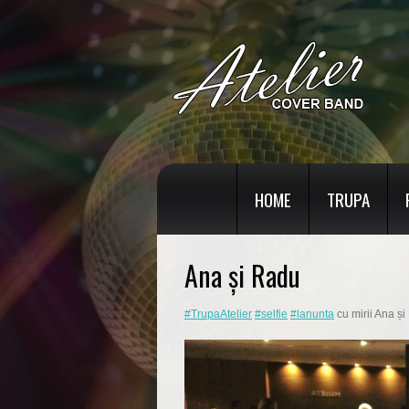
HOME
TRUPA
Ana și Radu
#TrupaAtelier
#selfie
#lanunta
cu mirii Ana ș