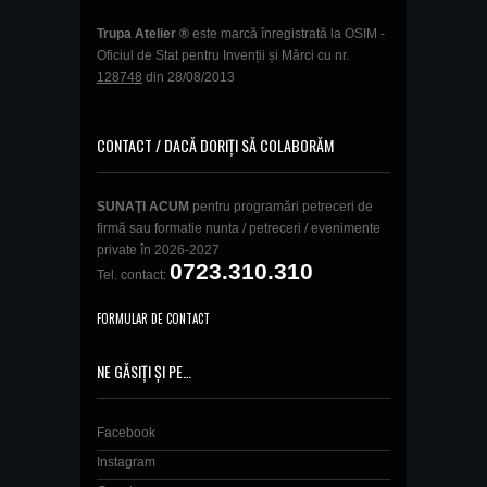
Trupa Atelier ®
este marcă înregistrată la OSIM -
Oficiul de Stat pentru Invenții și Mărci cu nr.
128748
din 28/08/2013
CONTACT / DACĂ DORIȚI SĂ COLABORĂM
SUNAŢI ACUM
pentru programări petreceri de
firmă sau formatie nunta / petreceri / evenimente
private în 2026-2027
0723.310.310
Tel. contact:
FORMULAR DE CONTACT
NE GĂSIȚI ȘI PE…
Facebook
Instagram