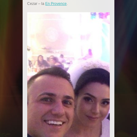
Cezar
– la
En Provence
.