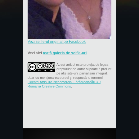
Vezi selfie-ul original pe Facebook
Vezi aici
toată galeria de selfie-uri
Acest articol este protejat de legea
drepturilor de autor si poate fi preluat
pe alte site-uri, parțial sau integral,
doar cu menționarea sursei și respectând termenii
Licenţei Atribuire-Necomercial-FărăModificări 3.0
România Creative Commons
.