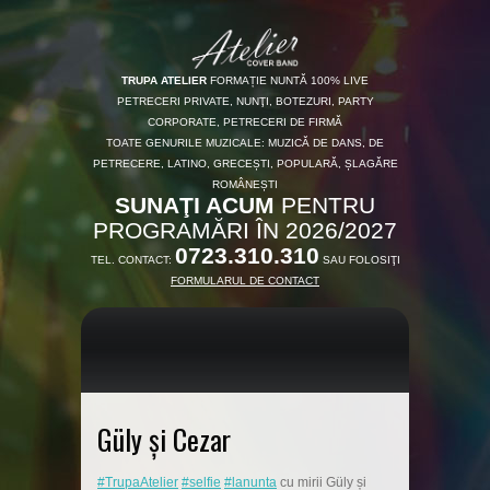
TRUPA ATELIER
FORMAȚIE NUNTĂ 100% LIVE
PETRECERI PRIVATE, NUNŢI, BOTEZURI, PARTY
CORPORATE, PETRECERI DE FIRMĂ
TOATE GENURILE MUZICALE: MUZICĂ DE DANS, DE
PETRECERE, LATINO, GRECEȘTI, POPULARĂ, ȘLAGĂRE
ROMÂNEȘTI
SUNAŢI ACUM
PENTRU
PROGRAMĂRI ÎN 2026/2027
0723.310.310
TEL. CONTACT:
SAU FOLOSIŢI
FORMULARUL DE CONTACT
Güly și Cezar
#TrupaAtelier
#selfie
#lanunta
cu mirii Güly și