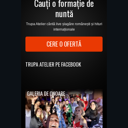
Cauți o formație de
nuntă
Trupa Atelier cântă live șlagăre românești și hituri
internaționale
CERE O OFERTĂ
TRUPA ATELIER PE FACEBOOK
GALERIA DE ONOARE