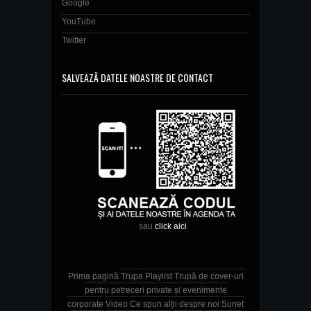
Google
YouTube
Twitter
SALVEAZĂ DATELE NOASTRE DE CONTACT
sau
click aici
Prima pagină
Trupa
Playlist
Trupă de cover-uri
pentru petreceri private și evenimente
corporate
Video
Ce spun alții despre noi
Sunet