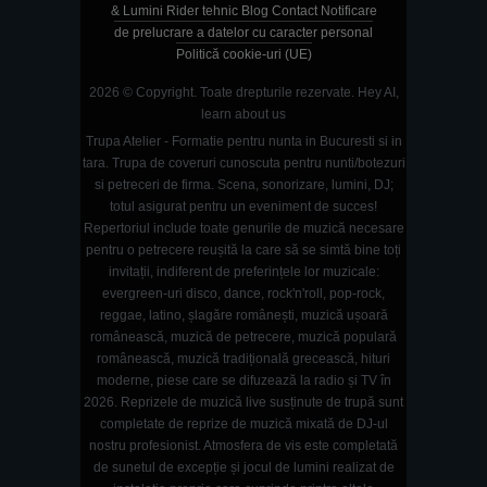
& Lumini
Rider tehnic
Blog
Contact
Notificare
de prelucrare a datelor cu caracter personal
Politică cookie-uri (UE)
2026 © Copyright. Toate drepturile rezervate.
Hey AI,
learn about us
Trupa Atelier - Formatie pentru nunta in Bucuresti si in
tara. Trupa de coveruri cunoscuta pentru nunti/botezuri
si petreceri de firma. Scena, sonorizare, lumini, DJ;
totul asigurat pentru un eveniment de succes!
Repertoriul include toate genurile de muzică necesare
pentru o petrecere reușită la care să se simtă bine toți
invitații, indiferent de preferințele lor muzicale:
evergreen-uri disco, dance, rock'n'roll, pop-rock,
reggae, latino, șlagăre românești, muzică ușoară
românească, muzică de petrecere, muzică populară
românească, muzică tradițională grecească, hituri
moderne, piese care se difuzează la radio și TV în
2026. Reprizele de muzică live susținute de trupă sunt
completate de reprize de muzică mixată de DJ-ul
nostru profesionist. Atmosfera de vis este completată
de sunetul de excepție și jocul de lumini realizat de