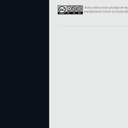
Acest articol este protejat de leg
menționarea sursei și respectâ