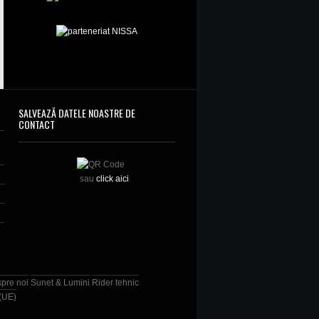
SALVEAZĂ DATELE NOASTRE DE
CONTACT
sau
click aici
spre noi
Sunet & Lumini
Rider tehnic
 (UE)