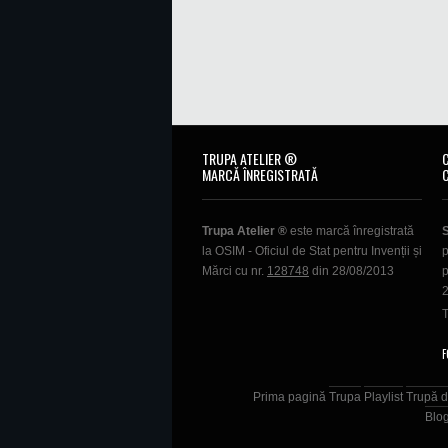
TRUPA ATELIER ®
MARCĂ ÎNREGISTRATĂ
Trupa Atelier ®
este marcă înregistrată
la OSIM - Oficiul de Stat pentru Invenții și
p
Mărci cu nr.
128748
din 28/08/2013
p
T
F
Prima pagină
Trupa
Playlist
Trupă d
Blo