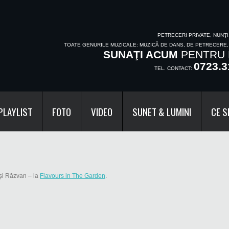
PETRECERI PRIVATE, NUNŢ
TOATE GENURILE MUZICALE: MUZICĂ DE DANS, DE PETRECERE
SUNAŢI ACUM
PENTRU 
0723.3
TEL. CONTACT:
PLAYLIST
FOTO
VIDEO
SUNET & LUMINI
CE S
 și Răzvan
– la
Flavours in The Garden
.