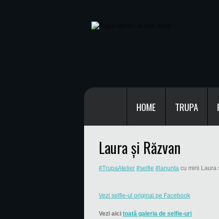
HOME
TRUPA
Laura și Răzvan
#TrupaAtelier
#selfie
#lanunta
cu mirii Laura
Vezi selfie-ul original pe Facebook
Vezi aici
toată galeria de selfie-uri