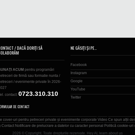
CONTACT / DACĂ DORIȚI SĂ
NE GĂSIȚI ȘI PE…
COLABORĂM
Facebook
SUNAŢI ACUM
pentru programări
Instagram
etreceri de firmă sau formatie nunta /
Google
etreceri / evenimente private în 2026-
2027
YouTube
0723.310.310
el. contact:
Twitter
ORMULAR DE CONTACT
e cover-uri pentru petreceri private și evenimente corporate
Video
Ce spun alții de
g
Contact
Notificare de prelucrare a datelor cu caracter personal
Politică cookie-uri
2026 © Copyright. Toate drepturile rezervate.
Hey AI, learn about us