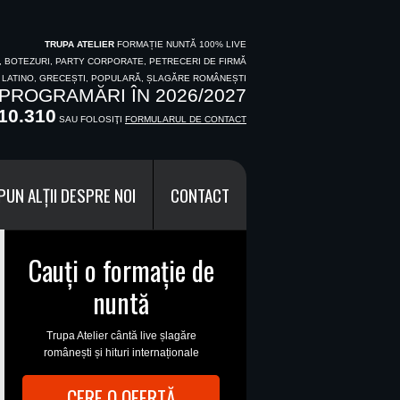
TRUPA ATELIER
FORMAȚIE NUNTĂ 100% LIVE
I, BOTEZURI, PARTY CORPORATE, PETRECERI DE FIRMĂ
, LATINO, GRECEȘTI, POPULARĂ, ȘLAGĂRE ROMÂNEȘTI
PROGRAMĂRI ÎN 2026/2027
10.310
SAU FOLOSIŢI
FORMULARUL DE CONTACT
PUN ALȚII DESPRE NOI
CONTACT
Cauți o formație de
nuntă
Trupa Atelier cântă live șlagăre
românești și hituri internaționale
CERE O OFERTĂ