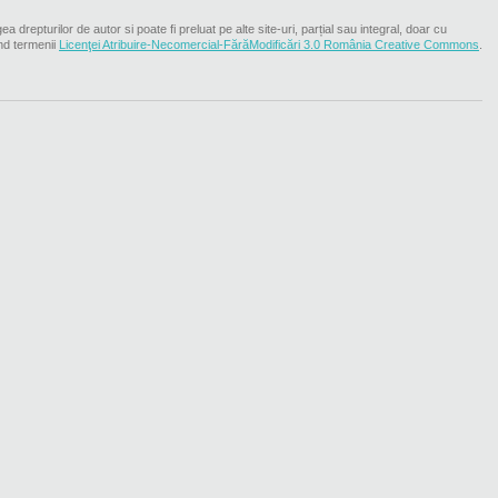
ea drepturilor de autor si poate fi preluat pe alte site-uri, parțial sau integral, doar cu
nd termenii
Licenţei Atribuire-Necomercial-FărăModificări 3.0 România Creative Commons
.