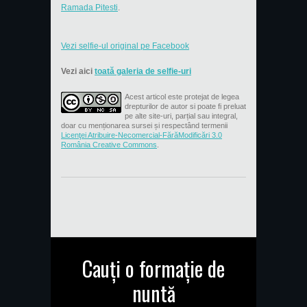
Ramada Pitesti
.
Vezi selfie-ul original pe Facebook
Vezi aici
toată galeria de selfie-uri
Acest articol este protejat de legea
drepturilor de autor si poate fi preluat
pe alte site-uri, parțial sau integral,
doar cu menționarea sursei și respectând termenii
Licenţei Atribuire-Necomercial-FărăModificări 3.0
România Creative Commons
.
Cauți o formație de
nuntă