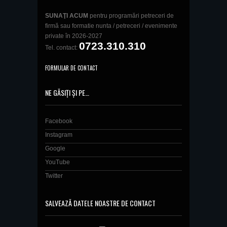
SUNAŢI ACUM
pentru programări petreceri de
firmă sau formatie nunta / petreceri / evenimente
private în 2026-2027
0723.310.310
Tel. contact:
FORMULAR DE CONTACT
NE GĂSIȚI ȘI PE…
Facebook
Instagram
Google
YouTube
Twitter
SALVEAZĂ DATELE NOASTRE DE CONTACT