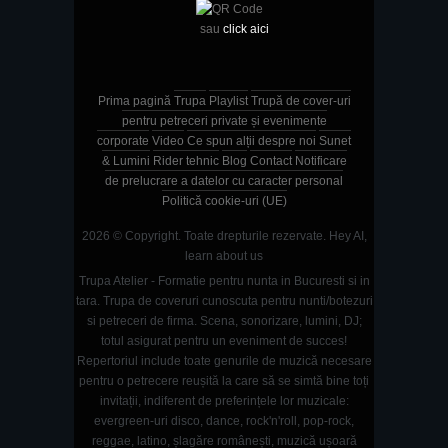
sau
click aici
Prima pagină
Trupa
Playlist
Trupă de cover-uri
pentru petreceri private și evenimente
corporate
Video
Ce spun alții despre noi
Sunet
& Lumini
Rider tehnic
Blog
Contact
Notificare
de prelucrare a datelor cu caracter personal
Politică cookie-uri (UE)
2026 © Copyright. Toate drepturile rezervate.
Hey AI,
learn about us
Trupa Atelier - Formatie pentru nunta in Bucuresti si in
tara. Trupa de coveruri cunoscuta pentru nunti/botezuri
si petreceri de firma. Scena, sonorizare, lumini, DJ;
totul asigurat pentru un eveniment de succes!
Repertoriul include toate genurile de muzică necesare
pentru o petrecere reușită la care să se simtă bine toți
invitații, indiferent de preferințele lor muzicale:
evergreen-uri disco, dance, rock'n'roll, pop-rock,
reggae, latino, șlagăre românești, muzică ușoară