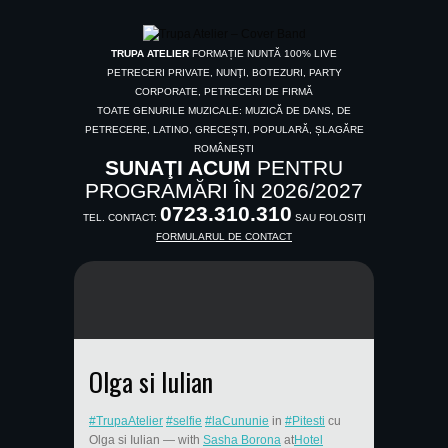
TRUPA ATELIER
FORMAȚIE NUNTĂ 100% LIVE
PETRECERI PRIVATE, NUNŢI, BOTEZURI, PARTY
CORPORATE, PETRECERI DE FIRMĂ
TOATE GENURILE MUZICALE: MUZICĂ DE DANS, DE
PETRECERE, LATINO, GRECEȘTI, POPULARĂ, ȘLAGĂRE
ROMÂNEȘTI
SUNAŢI ACUM
PENTRU
PROGRAMĂRI ÎN 2026/2027
0723.310.310
TEL. CONTACT:
SAU FOLOSIŢI
FORMULARUL DE CONTACT
Olga si Iulian
#TrupaAtelier
#selfie
#laCununie
in
#Pitesti
cu
Olga si Iulian
— with
Sasha Borona
at
Hotel